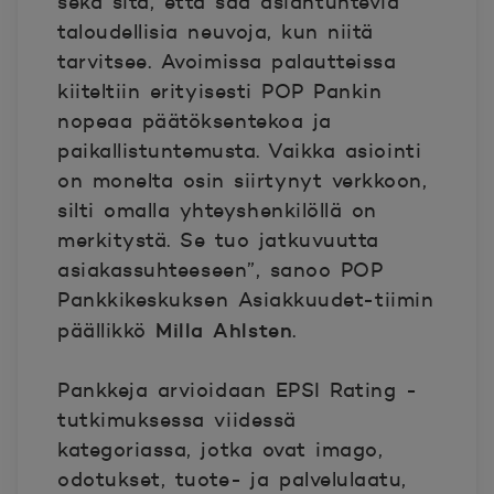
sekä sitä, että saa asiantuntevia
taloudellisia neuvoja, kun niitä
tarvitsee. Avoimissa palautteissa
kiiteltiin erityisesti POP Pankin
nopeaa päätöksentekoa ja
paikallistuntemusta. Vaikka asiointi
on monelta osin siirtynyt verkkoon,
silti omalla yhteyshenkilöllä on
merkitystä. Se tuo jatkuvuutta
asiakassuhteeseen”, sanoo POP
Pankkikeskuksen Asiakkuudet-tiimin
Milla Ahlsten
päällikkö
.
Pankkeja arvioidaan EPSI Rating -
tutkimuksessa viidessä
kategoriassa, jotka ovat imago,
odotukset, tuote- ja palvelulaatu,