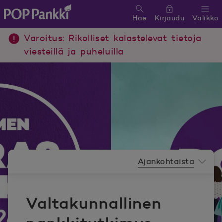
Hae
Kirjaudu
Valikko
POP Pankki, etusivulle
Varoitus: Rikolliset kalastelevat tietoja
viesteillä ja puheluilla
Uutishuoneen valikko
Ajankohtaista
Valtakunnallinen