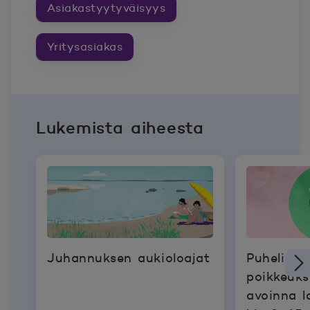
Asiakastyytyväisyys
Yritysasiakas
Lukemista aiheesta
Juhannuksen aukioloajat
Puhelinp
poikkeukse
avoinna l