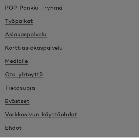
POP Pankki, etusivulle
POP Pankki -ryhmä
Työpaikat
Asiakaspalvelu
Korttiasiakaspalvelu
Medialle
Ota yhteyttä
Tietosuoja
Evästeet
Verkkosivun käyttöehdot
Ehdot