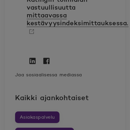
vastuullisuutta
mittaavassa
kestävyysindeksimittauksessa.
Avautuu uuteen ikkunaan.
Twitter
Avautuu uuteen ikkunaan.
Linkedin
Avautuu uuteen ikkunaan.
Facebook
Avautuu uuteen ikkunaan.
Jaa sosiaalisessa mediassa
Kaikki ajankohtaiset
Asiakaspalvelu