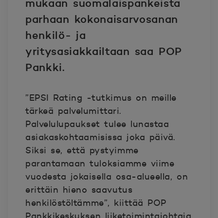
mukaan suomalaispankeista
parhaan kokonaisarvosanan
henkilö- ja
yritysasiakkailtaan saa POP
Pankki.
”EPSI Rating -tutkimus on meille
tärkeä palvelumittari.
Palvelulupaukset tulee lunastaa
asiakaskohtaamisissa joka päivä.
Siksi se, että pystyimme
parantamaan tuloksiamme viime
vuodesta jokaisella osa-alueella, on
erittäin hieno saavutus
henkilöstöltämme”, kiittää POP
Pankkikeskuksen liiketoimintajohtaja