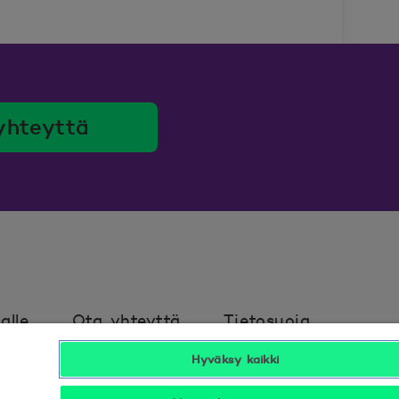
yhteyttä
alle
Ota yhteyttä
Tietosuoja
Hyväksy kaikki
avuus
Hyödyllistä tietää