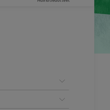
Häiriötiedotteet