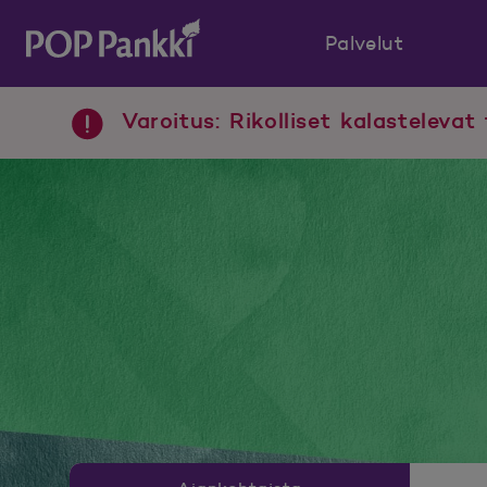
Palvelut
POP Pankki, etusivulle
Varoitus: Rikolliset kalastelevat 
Uutishuoneen valikko