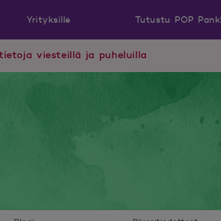
Yrityksille
Tutustu POP Pank
tietoja viesteillä ja puheluilla