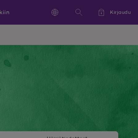
kiin
Kirjaudu
Language
Hae
Kieli,
Språk,
Language