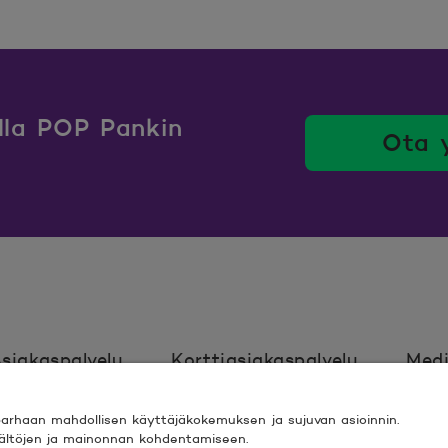
ulla POP Pankin
Ota 
siakaspalvelu
Korttiasiakaspalvelu
Medi
rhaan mahdollisen käyttäjäkokemuksen ja sujuvan asioinnin.
Ehdot
Turvallinen asiointi
Saavutett
isältöjen ja mainonnan kohdentamiseen.