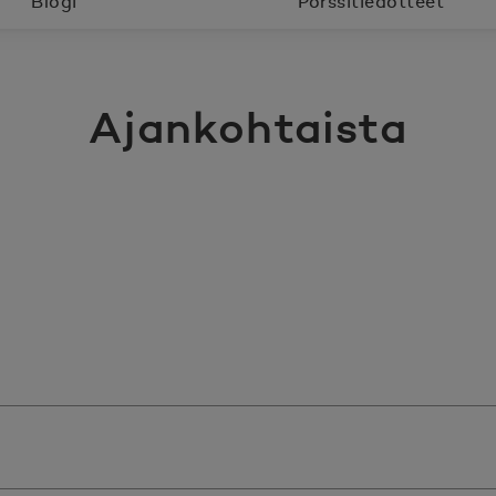
Blogi
Pörssitiedotteet
Ajankohtaista
kelit