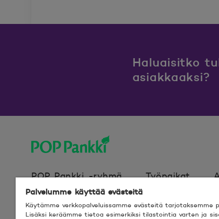
Haluaisitko t
asiakkaaksi?
POP Pankki, etusivulle
POP Pankki -ryhmä
Työpaikat
A
Palvelumme käyttää evästeitä
Käytämme verkkopalveluissamme evästeitä tarjotaksemme pa
Evästeet
Verkkosivun käyttöehdot
Lisäksi keräämme tietoa esimerkiksi tilastointia varten ja s