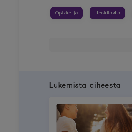
Opiskelija
Henkilöstö
Lukemista aiheesta