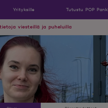
Yrityksille
Tutustu POP Pank
tietoja viesteillä ja puheluilla