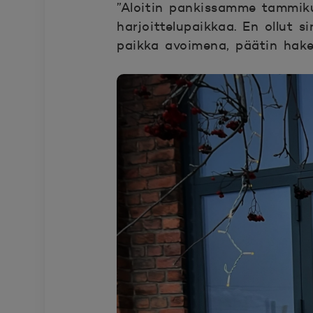
”Aloitin pankissamme tammikuu
harjoittelupaikkaa. En ollut s
paikka avoimena, päätin hakea 