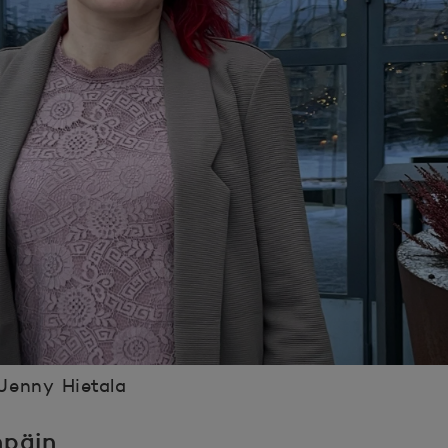
Jenny Hietala
npäin