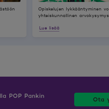
äästöön
Opiskelujen lykkääntyminen voi
yhteiskunnallinen arvokysymys
Lue lisää
ulla POP Pankin
Ota 