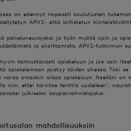
ssa on edennyt nopeasti koulutusten tukemana
dellytetyn APV2- että laillistetun kiinteistöväli
etä palveluneuvojaksi ja työn myötä opin ja opis
n säästämistä ja sijoittamista. APV1-tutkinnon s
hyvin kannustavasti opiskeluun ja jos vain itsel
ttä opiskelemaan pystyy töiden ohessa. Toki se 
tä varaa omaakin aikaa opiskeluun. Itselläni on 
lla niin, ettei tarvitse tenttiä uudelleen”, naura
avaksi julkiseksi kaupanvahvistajaksi.
hoitusalan mahdollisuuksiin