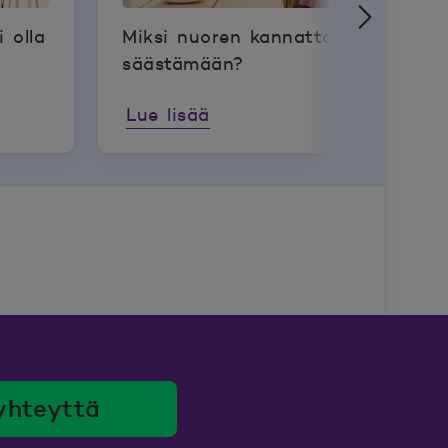
 olla
Miksi nuoren kannattaa opetella
säästämään?
Lue lisää
yhteyttä