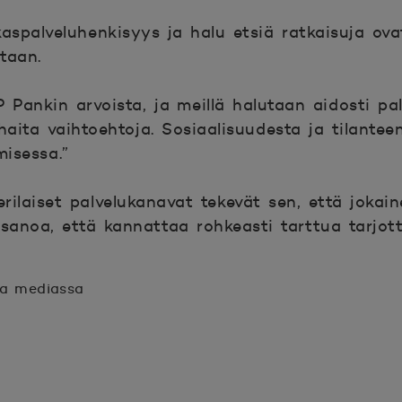
spalveluhenkisyys ja halu etsiä ratkaisuja ovat 
tetaan.
 Pankin arvoista, ja meillä halutaan aidosti pal
haita vaihtoehtoja. Sosiaalisuudesta ja tilante
misessa.”
rilaiset palvelukanavat tekevät sen, että jokain
anoa, että kannattaa rohkeasti tarttua tarjott
sa mediassa
n.
unaan.