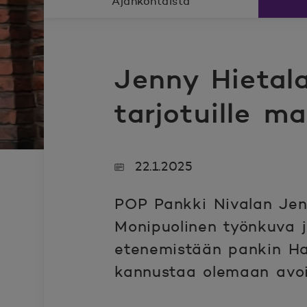
Ajankohtaista
Jenny Hietal
tarjotuille ma
22.1.2025
POP Pankki Nivalan Jenn
Monipuolinen työnkuva j
etenemistään pankin Ha
kannustaa olemaan avoin