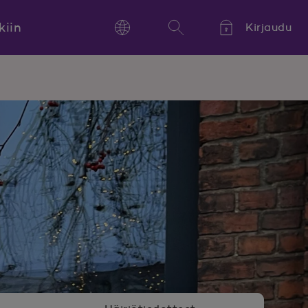
kiin
Kirjaudu
Language
Hae
Kieli,
Språk,
Language