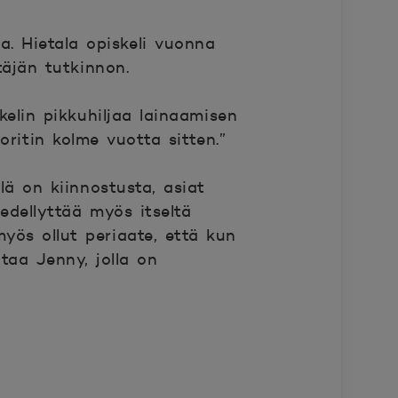
. Hietala opiskeli vuonna
ttäjän tutkinnon.
kelin pikkuhiljaa lainaamisen
uoritin kolme vuotta sitten.”
lä on kiinnostusta, asiat
edellyttää myös itseltä
myös ollut periaate, että kun
htaa Jenny, jolla on