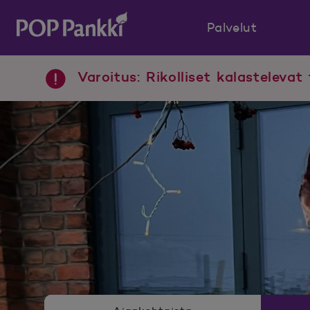
Palvelut
POP Pankki, etusivulle
Varoitus: Rikolliset kalastelevat 
Uutishuoneen valikko