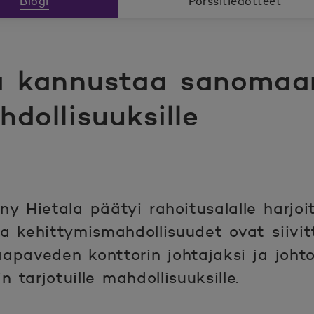
Blogi
Pörssitiedotteet
a kannustaa sanomaan
hdollisuuksille
y Hietala päätyi rahoitusalalle harjoit
a kehittymismahdollisuudet ovat siivi
apaveden konttorin johtajaksi ja joht
 tarjotuille mahdollisuuksille.