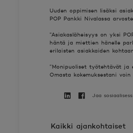
Uuden oppimisen lisäksi asiaka
POP Pankki Nivalassa arvos
”Asiakasläheisyys on yksi POP
häntä ja miettien hänelle par
erilaisten asiakkaiden kohtaa
”Monipuoliset työtehtävät ja e
Omasta kokemuksestani voin s
Jaa sosiaalises
Twitter
Avautuu uuteen ikkunaan.
Linkedin
Avautuu uuteen ikkunaa
Facebook
Avautuu uuteen ikk
Kaikki ajankohtaiset