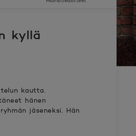
Häiriötiedotteet
 kyllä
telun kautta.
ttäneet hänen
oryhmän jäseneksi. Hän