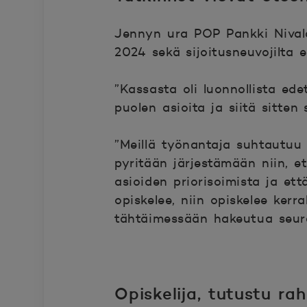
Jennyn ura POP Pankki Nivala
2024 sekä sijoitusneuvojilta e
”Kassasta oli luonnollista ed
puolen asioita ja siitä sitte
”Meillä työnantaja suhtautuu 
pyritään järjestämään niin, e
asioiden priorisoimista ja et
opiskelee, niin opiskelee kerra
tähtäimessään hakeutua seura
Opiskelija, tutustu ra