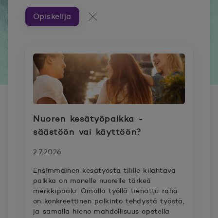
Opiskelija
Artikkeleita aiheesta ###
Kaikki artikkelit
Nuoren kesätyöpalkka -
säästöön vai käyttöön?
2.7.2026
Ensimmäinen kesätyöstä tilille kilahtava
palkka on monelle nuorelle tärkeä
merkkipaalu. Omalla työllä tienattu raha
on konkreettinen palkinto tehdystä työstä,
ja samalla hieno mahdollisuus opetella