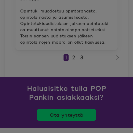
Opintuki muodostuu opintorahasta,
opintolainasta ja asumislisästä.
Opintotukiuudistuksen jälkeen opintotuki
on muuttunut opintolainapainotteiseksi.
Toisin sanoen uudistuksen jälkeen
opintolainojen määrä on ollut kasvussa.
1
2
3
Seura
Haluaisitko tulla POP
Pankin asiakkaaksi?
Ota yhteyttä