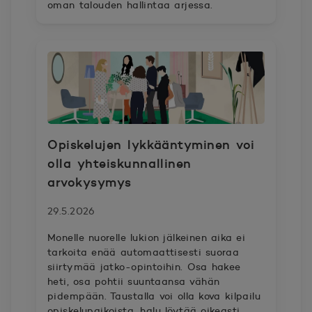
oman talouden hallintaa arjessa.
Opiskelujen lykkääntyminen voi
olla yhteiskunnallinen
arvokysymys
29.5.2026
Monelle nuorelle lukion jälkeinen aika ei
tarkoita enää automaattisesti suoraa
siirtymää jatko-opintoihin. Osa hakee
heti, osa pohtii suuntaansa vähän
pidempään. Taustalla voi olla kova kilpailu
opiskelupaikoista, halu löytää oikeasti