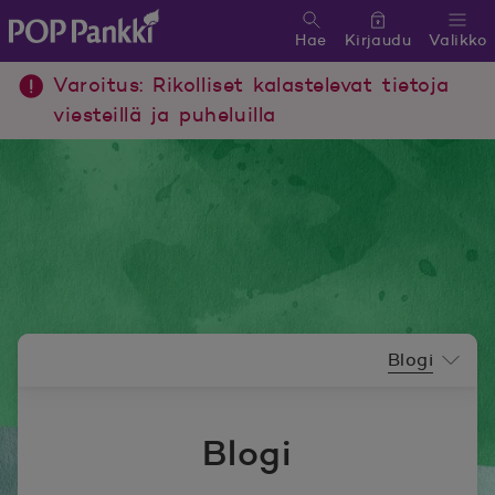
Hae
Kirjaudu
Valikko
POP Pankki, etusivulle
Varoitus: Rikolliset kalastelevat tietoja
viesteillä ja puheluilla
Uutishuoneen valikko
Blogi
Blogi