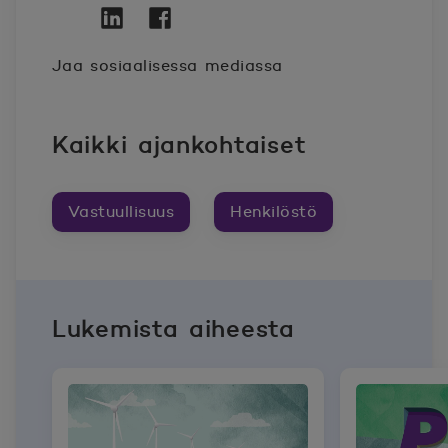
Twitter
Avautuu uuteen ikkunaan.
Linkedin
Avautuu uuteen ikkunaan.
Facebook
Avautuu uuteen ikkunaan.
Jaa sosiaalisessa mediassa
Kaikki ajankohtaiset
Vastuullisuus
Henkilöstö
Lukemista aiheesta