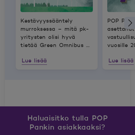
Kestävyyssääntely
POP Pank
murroksessa – mitä pk-
asettanut
yritysten olisi hyvä
vastuullis
tietää Green Omnibus -
vuosille 
ehdotuksesta
Lue lisää
Lue lisää
Haluaisitko tulla POP
Pankin asiakkaaksi?