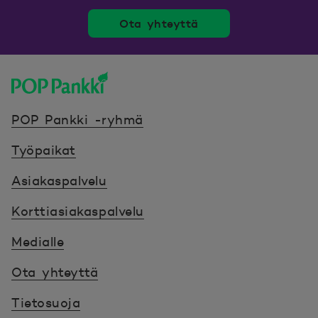
Ota yhteyttä
POP Pankki, etusivulle
POP Pankki -ryhmä
Työpaikat
Asiakaspalvelu
Korttiasiakaspalvelu
Medialle
Ota yhteyttä
Tietosuoja