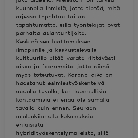
joka alueella. Mielestäni on tärkeä
kuunnella ihmisiä, jotta tietää, mitä
arjessa tapahtuu tai on
tapahtumatta, sillä työntekijät ovat
parhaita asiantuntijoita.
Keskinäisen luottamuksen
ilmapiirille ja keskustelevalle
kulttuurille pitää varata riittävästi
aikaa ja foorumeita, jotta nämä
myös toteutuvat. Korona-aika on
haastanut esimiestyöskentelyä
uudella tavalla, kun luonnollisia
kohtaamisia ei enää ole samalla
tavalla kuin ennen. Seuraan
mielenkiinnolla kokemuksia
erilaisista
hybridityöskentelymalleista, sillä