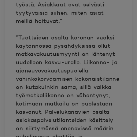
työstä. Asiakkaat ovat selvästi
tyytyväisiä siihen, miten asiat
meillä hoituvat.”
”Tuotteiden osalta koronan vuoksi
käytännössä pysähdyksissä ollut
matkavakuutusmyynti on lähtenyt
uudelleen kasvu-uralle. Liikenne- ja
ajoneuvovakuutuspuolella
vahinkokorvaamisen kokonaistilanne
on kutakuinkin sama, sillä vaikka
työmatkaliikenne on vähentynyt,
kotimaan matkailu on puolestaan
kasvanut. Palvelukanavien osalta
asiakaspalvelutilanteiden käsittely
on siirtymässä enenevissä määrin
puhelimesta chattiin ja