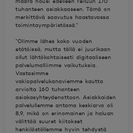
määrä nousi edelleen reiluun 170
tuhanteen asiakkaaseen. Tämä on
merkittävä saavutus haastavassa
toimintaympäristössä.”
”Olimme lähes koko vuoden
etätöissä, mutta tällä ei juurikaan
ollut lähtökohtaisesti digitaaliseen
palvelumalliimme vaikutuksia.
Vastasimme
vakiopalvelukanaviemme kautta
arviolta 160 tuhanteen
asiakasyhteydenottoon. Asiakkaiden
palvelullemme antama keskiarvo oli
8,9, mikä on erinomainen ja haluan
välittää suuret kiitokset
henkilöstöllemme hyvin tehdystä