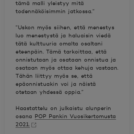
tämä malli yleistyy mitä
todennäköisimmin jatkossa.”
”Uskon myös siihen, että menestys
luo menestystä ja haluaisin viedä
tätä kulttuuria omalta osaltani
eteenpäin. Tämä tarkoittaa, että
onnistutaan ja osataan onnistua ja
osataan myös ottaa kehuja vastaan.
Tähän liittyy myös se, että
epäonnistuakin voi ja näistä
otetaan yhdessä oppia.”
Haastattelu on julkaistu alunperin
osana
POP Pankin Vuosikertomusta
2021.
Avautuu uuteen ikkunaan.