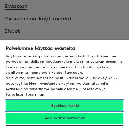
Evästeet
Verkkosivun käyttöehdot
Ehdot
Turvallinen asiointi
Palvelumme käyttää evästeitä
Saavutettavuus
Käytämme verkkopalveluissamme evästeitä tarjotaksemme
parhaan mahdollisen käyttäjäkokemuksen ja sujuvan asioinnin.
Lisäksi keräämme tietoa esimerkiksi tilastointia varten ja
Hyödyllistä tietää
sisältöjen ja mainonnan kohdentamiseen.
Voit valita, mitä evästeitä sallit. Valitsemalla ”Hyväksy kaikki”
© 2026 POP Pankki,
Hevosenkenkä 3, 02600
hyväksyt kaikkien evästeiden käytön. Välttämättömillä
evästeillä varmistamme palveluidemme luotettavan ja
ESPOO
turvallisen toiminnan.
Hyväksy kaikki
Vain välttämättömät
Seuraa meitä sosiaalisessa mediassa