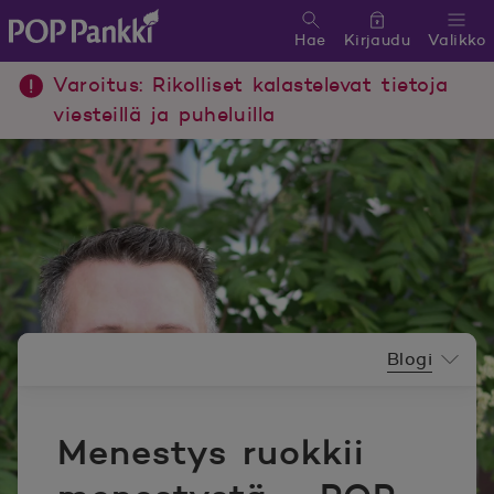
Hae
Kirjaudu
Valikko
POP Pankki, etusivulle
Varoitus: Rikolliset kalastelevat tietoja
viesteillä ja puheluilla
Uutishuoneen valikko
Blogi
Menestys ruokkii