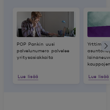
POP Pankin uusi
Yrttimaat
palvelunumero palvelee
asuntonäy
yritysasiakkaita
lainaneuvo
kauppoje
Lue lisää
Lue lisää