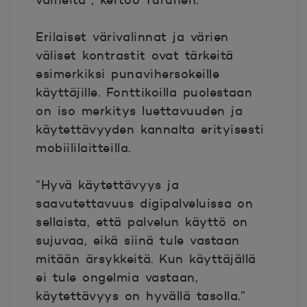
vaiheita”, kertoo Turunen.
Erilaiset värivalinnat ja värien
väliset kontrastit ovat tärkeitä
esimerkiksi punavihersokeille
käyttäjille. Fonttikoilla puolestaan
on iso merkitys luettavuuden ja
käytettävyyden kannalta erityisesti
mobiililaitteilla.
”Hyvä käytettävyys ja
saavutettavuus digipalveluissa on
sellaista, että palvelun käyttö on
sujuvaa, eikä siinä tule vastaan
mitään ärsykkeitä. Kun käyttäjällä
ei tule ongelmia vastaan,
käytettävyys on hyvällä tasolla.”