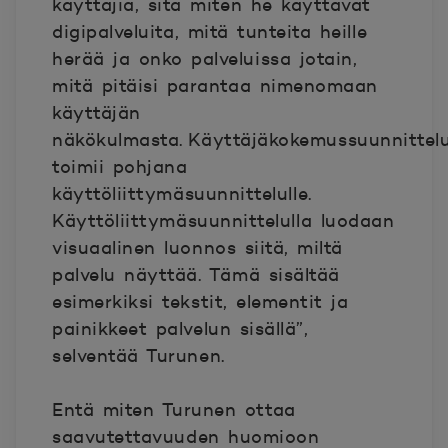
käyttäjiä, sitä miten he käyttävät
digipalveluita, mitä tunteita heille
herää ja onko palveluissa jotain,
mitä pitäisi parantaa nimenomaan
käyttäjän
näkökulmasta.
Käyttäjäkokemussuunnittel
toimii pohjana
käyttöliittymäsuunnittelulle.
Käyttöliittymäsuunnittelulla luodaan
visuaalinen luonnos siitä, miltä
palvelu näyttää. Tämä sisältää
esimerkiksi tekstit, elementit ja
painikkeet palvelun sisällä”,
selventää Turunen.
Entä miten Turunen ottaa
saavutettavuuden huomioon