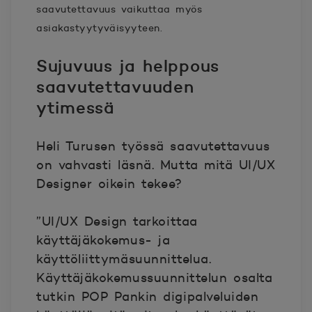
saavutettavuus vaikuttaa myös
asiakastyytyväisyyteen.
Sujuvuus ja helppous
saavutettavuuden
ytimessä
Heli Turusen työssä saavutettavuus
on vahvasti läsnä. Mutta mitä UI/UX
Designer oikein tekee?
”UI/UX Design tarkoittaa
käyttäjäkokemus- ja
käyttöliittymäsuunnittelua.
Käyttäjäkokemussuunnittelun osalta
tutkin POP Pankin digipalveluiden