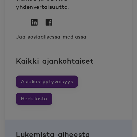
yhdenvertaisuutta.
Twitter
Avautuu uuteen ikkunaan.
Linkedin
Avautuu uuteen ikkunaan.
Facebook
Avautuu uuteen ikkunaan.
Jaa sosiaalisessa mediassa
Kaikki ajankohtaiset
Asiakastyytyväisyys
Henkilöstö
Lukemista aiheesta