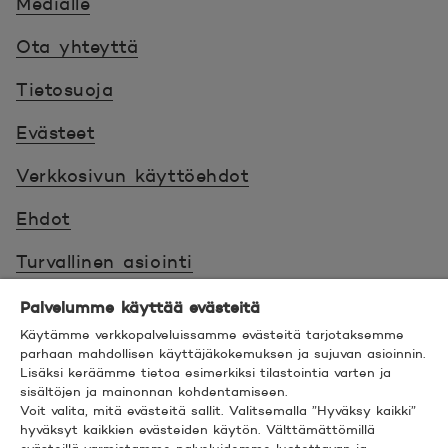
Medialle
Ota yhteyttä
Tietosuoja
Evästeet
Verkkosivun käyttöehdot
Ehdot
Turvallinen asiointi
Saavutettavuus
Palvelumme käyttää evästeitä
Käytämme verkkopalveluissamme evästeitä tarjotaksemme
Hyödyllistä tietää
parhaan mahdollisen käyttäjäkokemuksen ja sujuvan asioinnin.
Lisäksi keräämme tietoa esimerkiksi tilastointia varten ja
sisältöjen ja mainonnan kohdentamiseen.
© 2026 POP Pankki,
Hevosenkenkä 3, 02600
Voit valita, mitä evästeitä sallit. Valitsemalla ”Hyväksy kaikki”
ESPOO
hyväksyt kaikkien evästeiden käytön. Välttämättömillä