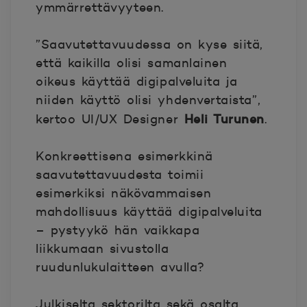
ymmärrettävyyteen.
”Saavutettavuudessa on kyse siitä,
että kaikilla olisi samanlainen
oikeus käyttää digipalveluita ja
niiden käyttö olisi yhdenvertaista”,
Heli Turunen
kertoo UI/UX Designer
.
Konkreettisena esimerkkinä
saavutettavuudesta toimii
esimerkiksi näkövammaisen
mahdollisuus käyttää digipalveluita
– pystyykö hän vaikkapa
liikkumaan sivustolla
ruudunlukulaitteen avulla?
Julkiselta sektorilta sekä osalta