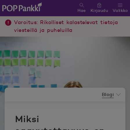
Hae
Kirjaudu
Valikko
POP Pankki, etusivulle
Varoitus: Rikolliset kalastelevat tietoja
viesteillä ja puheluilla
Uutishuoneen valikko
Blogi
Miksi