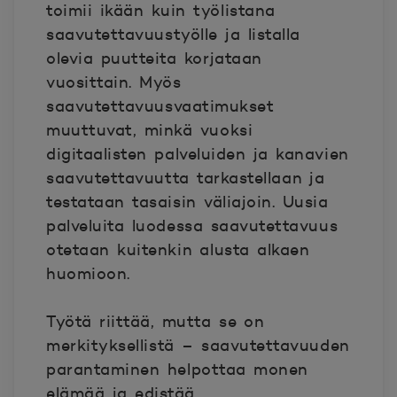
toimii ikään kuin työlistana
saavutettavuustyölle ja listalla
olevia puutteita korjataan
vuosittain. Myös
saavutettavuusvaatimukset
muuttuvat, minkä vuoksi
digitaalisten palveluiden ja kanavien
saavutettavuutta tarkastellaan ja
testataan tasaisin väliajoin. Uusia
palveluita luodessa saavutettavuus
otetaan kuitenkin alusta alkaen
huomioon.
Työtä riittää, mutta se on
merkityksellistä – saavutettavuuden
parantaminen helpottaa monen
elämää ja edistää