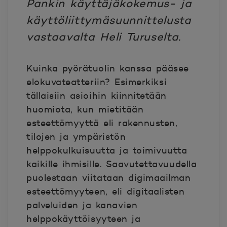
Pankin käyttäjäkokemus- ja
käyttöliittymäsuunnittelusta
vastaavalta Heli Turuselta.
Kuinka pyörätuolin kanssa pääsee
elokuvateatteriin? Esimerkiksi
tällaisiin asioihin kiinnitetään
huomiota, kun mietitään
esteettömyyttä eli rakennusten,
tilojen ja ympäristön
helppokulkuisuutta ja toimivuutta
kaikille ihmisille. Saavutettavuudella
puolestaan viitataan digimaailman
esteettömyyteen, eli digitaalisten
palveluiden ja kanavien
helppokäyttöisyyteen ja