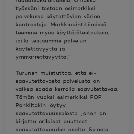
ruudunlukulaitteella. Omassa
työssäni testaan esimerkiksi
palvelussa käytettävien värien
kontrasteja. Markkinointitiimissä
teemme myös käyttäjätestauksia,
joilla testaamme palvelun
käytettävyyttä ja
ymmärrettävyyttä.”
Turunen muistuttaa, että ei-
saavutettavasta palvelusta on
vaikea saada kerralla saavutettavaa.
Tämän vuoksi esimerkiksi POP
Pankiltakin löytyy
saavutettavuusseloste, johon on
kirjattu erilaiset puutteet
saavutettavuuden osalta. Seloste