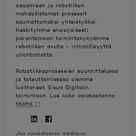
osaamisen ja robotiikan
mahdollistamat prosessit
saumattomaksi yhteistyöksi.
Keskitymme ensisijaisesti
parantamaan toimintakykyämme
robotiikan avulla ‒ inhimillisyyttä
unohtamatta.
Robotiikkaprosessien suunnittelussa
ja toteuttamisessa olemme
luottaneet Sisua Digitalin
toimintaan. Lue koko asiakastarina
täältä.
Avautuu uuteen ikkunaan.
Twitter
Avautuu uuteen ikkunaan.
Linkedin
Avautuu uuteen ikkunaan.
Facebook
Avautuu uuteen ikkunaan.
Jaa sosiaalisessa mediassa