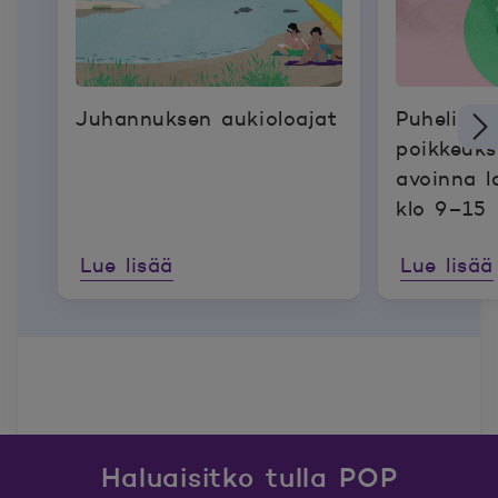
Juhannuksen aukioloajat
Puhelinp
poikkeukse
avoinna l
klo 9–15
Lue lisää
Lue lisää
Haluaisitko tulla POP