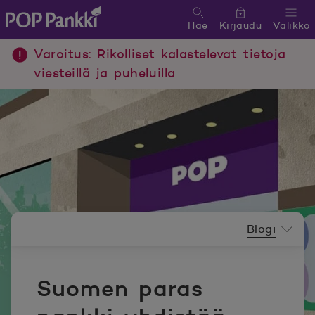
Hae
Kirjaudu
Valikko
POP Pankki, etusivulle
Varoitus: Rikolliset kalastelevat tietoja
viesteillä ja puheluilla
Uutishuoneen valikko
Blogi
Suomen paras