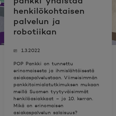
pankki yhdistää
henkilökohtaisen
palvelun ja
robotiikan
1.3.2022
POP Pankki on tunnettu
erinomaisesta ja ihmislähtöisestä
asiakaspalvelustaan. Viimeisimmän
pankkitoimialatutkimuksen mukaan
meillä Suomen tyytyväisimmät
henkilöasiakkaat – jo 10. kerran.
Mikä on erinomaisen
asiakaspalvelun salaisuus?