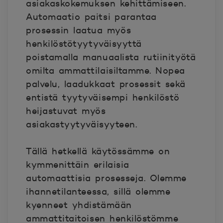
asiakaskokemuksen kehittämiseen.
Automaatio paitsi parantaa
prosessin laatua myös
henkilöstötyytyväisyyttä
poistamalla manuaalista rutiinityötä
omilta ammattilaisiltamme. Nopea
palvelu, laadukkaat prosessit sekä
entistä tyytyväisempi henkilöstö
heijastuvat myös
asiakastyytyväisyyteen.
Tällä hetkellä käytössämme on
kymmenittäin erilaisia
automaattisia prosesseja. Olemme
ihannetilanteessa, sillä olemme
kyenneet yhdistämään
ammattitaitoisen henkilöstömme