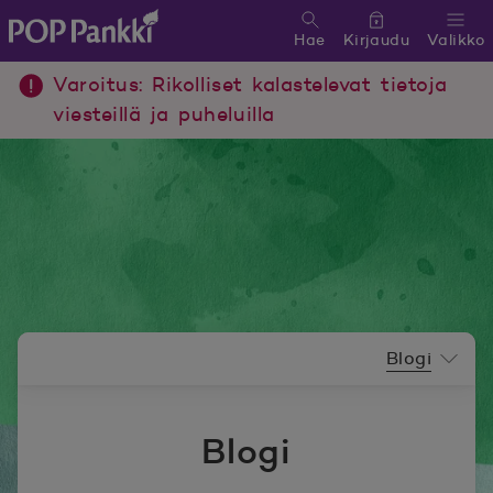
Hae
Kirjaudu
Valikko
POP Pankki, etusivulle
Varoitus: Rikolliset kalastelevat tietoja
viesteillä ja puheluilla
Uutishuoneen valikko
Blogi
Blogi