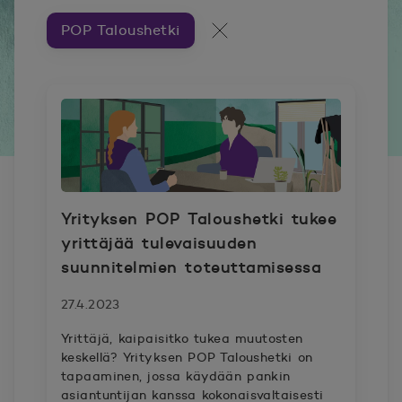
POP Taloushetki
Artikkeleita aiheesta ###
Kaikki artikkelit
Yrityksen POP Taloushetki tukee
yrittäjää tulevaisuuden
suunnitelmien toteuttamisessa
27.4.2023
Yrittäjä, kaipaisitko tukea muutosten
keskellä? Yrityksen POP Taloushetki on
tapaaminen, jossa käydään pankin
asiantuntijan kanssa kokonaisvaltaisesti