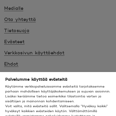
Medialle
Ota yhteyttä
Tietosuoja
Evästeet
Verkkosivun käyttöehdot
Ehdot
Turvallinen asiointi
Palvelumme käyttää evästeitä
Saavutettavuus
Käytämme verkkopalveluissamme evästeitä tarjotaksemme
parhaan mahdollisen käyttäjäkokemuksen ja sujuvan asioinnin.
Lisäksi keräämme tietoa esimerkiksi tilastointia varten ja
Hyödyllistä tietää
sisältöjen ja mainonnan kohdentamiseen.
Voit valita, mitä evästeitä sallit. Valitsemalla ”Hyväksy kaikki”
© 2026 POP Pankki,
Hevosenkenkä 3, 02600
hyväksyt kaikkien evästeiden käytön. Välttämättömillä
evästeillä varmistamme palveluidemme luotettavan ja