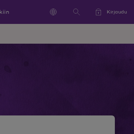
kiin
Kirjaudu
Language
Hae
Kieli,
Språk,
Language