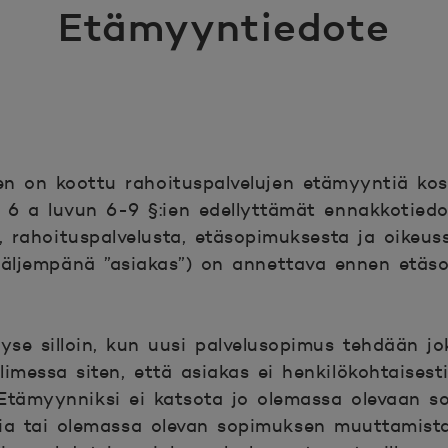
Etämyyntiedote
en on koottu rahoituspalvelujen etämyyntiä ko
n 6 a luvun 6-9 §:ien edellyttämät ennakkotiedo
a, rahoituspalvelusta, etäsopimuksesta ja oikeus
 (jäljempänä ”asiakas”) on annettava ennen etä
se silloin, kun uusi palvelusopimus tehdään jo
limessa siten, että asiakas ei henkilökohtaises
 Etämyynniksi ei katsota jo olemassa olevaan 
ia tai olemassa olevan sopimuksen muuttamista