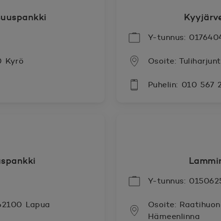
uuspankki
Kyyjärv
Y-tunnus: 017640
0 Kyrö
Osoite: Tuliharjun
Puhelin: 010 567 
spankki
Lammi
Y-tunnus: 015062
 62100 Lapua
Osoite: Raatihuo
Hämeenlinna