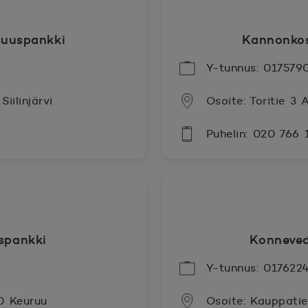
uuspankki
Kannonko
Y-tunnus: 017579
iilinjärvi
Osoite: Toritie 3
Puhelin: 020 766
spankki
Konneve
Y-tunnus: 017622
00 Keuruu
Osoite: Kauppati