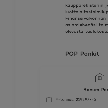
kaupparekisteriin 
luottolaitostoimil
Finanssivalvonnan 
asiamiehenäsi toi
olevasta taulukost
POP Pankit
Bonum Pan
Y-tunnus: 2192977-5