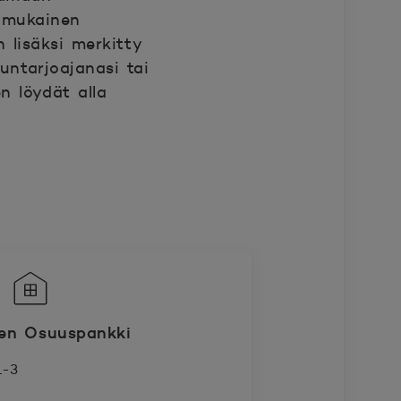
n mukainen
 lisäksi merkitty
untarjoajanasi tai
n löydät alla
en Osuuspankki
1-3