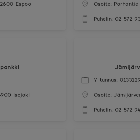
 02600 Espoo
Osoite: Porhontie
Puhelin: 02 572 9
spankki
Jämijär
Y-tunnus: 013312
4900 Isojoki
Osoite: Jämijärve
Puhelin: 02 572 9