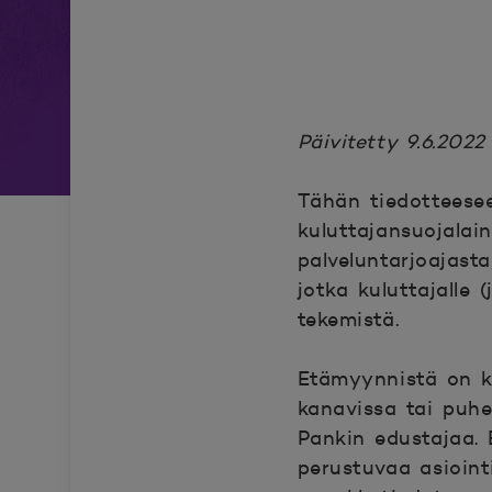
Päivitetty 9.6.2022
Tähän tiedotteese
kuluttajansuojalai
palveluntarjoajast
jotka kuluttajalle
tekemistä.
Etämyynnistä on ky
kanavissa tai puhe
Pankin edustajaa.
perustuvaa asioint