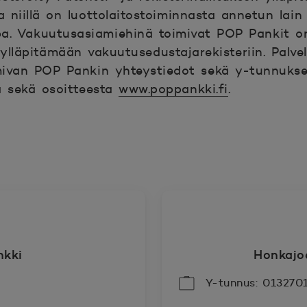
ja niillä on luottolaitostoiminnasta annetun lai
upa. Vakuutusasiamiehinä toimivat POP Pankit on
ylläpitämään vakuutusedustajarekisteriin. Palvel
mivan POP Pankin yhteystiedot sekä y-tunnukse
a sekä osoitteesta
www.poppankki.fi
.
kki
Honkajo
Y-tunnus: 013270