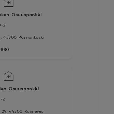
sken Osuuspankki
0-2
 A, 43300 Kannonkoski
 1880
den Osuuspankki
4-2
e 29, 44300 Konnevesi