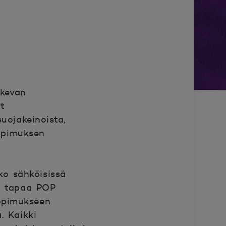
skevan
t
suojakeinoista,
sopimuksen
ko sähköisissä
ti tapaa POP
sopimukseen
. Kaikki