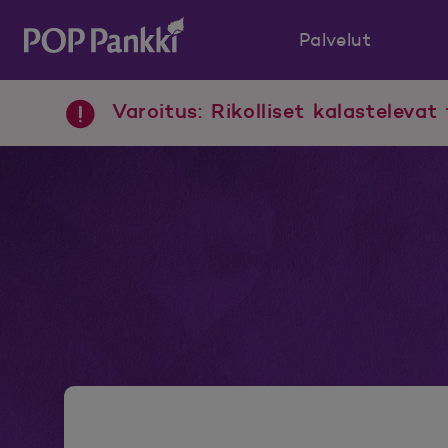
Palvelut
POP Pankki, etusivulle
Varoitus: Rikolliset kalastelevat 