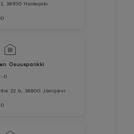
 1, 38950 Honkajoki
30
ven Osuuspankki
9-0
ntie 22 b, 38800 Jämijärvi
40