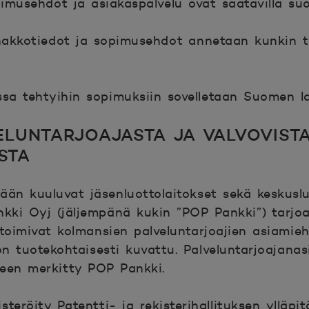
imusehdot ja asiakaspalvelu ovat saatavilla suo
nakkotiedot ja sopimusehdot annetaan kunkin 
sa tehtyihin sopimuksiin sovelletaan Suomen la
ELUNTARJOAJASTA JA VALVOVIST
STA
än kuuluvat jäsenluottolaitokset sekä keskuslu
ki Oyj (jäljempänä kukin ”POP Pankki”) tarjoa
toimivat kolmansien palveluntarjoajien asiamie
n tuotekohtaisesti kuvattu. Palveluntarjoajanas
seen merkitty POP Pankki.
steröity Patentti- ja rekisterihallituksen ylläp