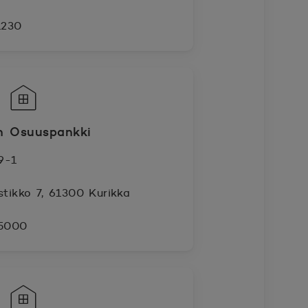
1230
n Osuuspankki
9-1
stikko 7, 61300 Kurikka
 5000