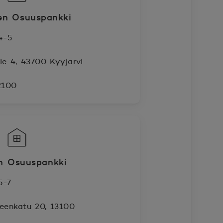
en Osuuspankki
4-5
tie 4, 43700 Kyyjärvi
2100
n Osuuspankki
5-7
neenkatu 20, 13100