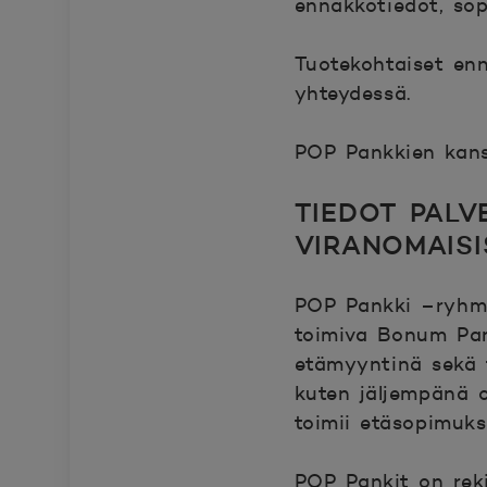
ennakkotiedot, sop
Tuotekohtaiset en
yhteydessä.
POP Pankkien kans
TIEDOT PALV
VIRANOMAISI
POP Pankki –ryhmä
toimiva Bonum Pank
etämyyntinä sekä 
kuten jäljempänä o
toimii etäsopimuk
POP Pankit on reki