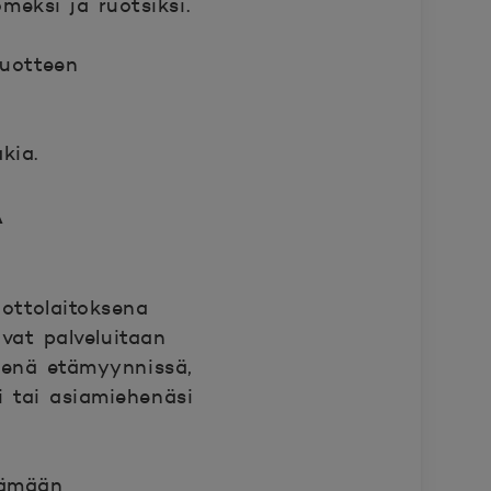
meksi ja ruotsiksi.
tuotteen
kia.
A
ottolaitoksena
vat palveluitaan
henä etämyynnissä,
i tai asiamiehenäsi
itämään