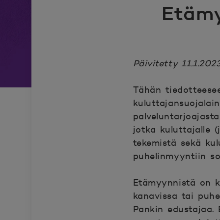
Etämy
Päivitetty 11.1.202
Tähän tiedotteese
kuluttajansuojalai
palveluntarjoajast
jotka kuluttajalle
tekemistä sekä kul
puhelinmyyntiin so
Etämyynnistä on ky
kanavissa tai puhe
Pankin edustajaa.