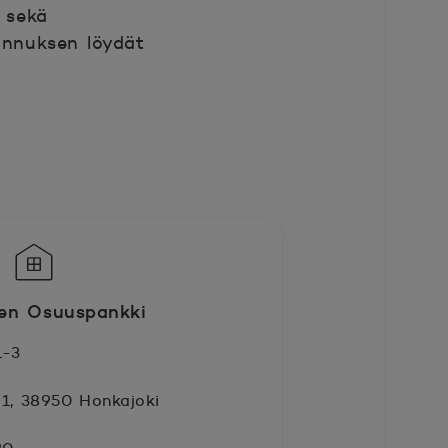
 sekä
unnuksen löydät
en Osuuspankki
1-3
 1, 38950 Honkajoki