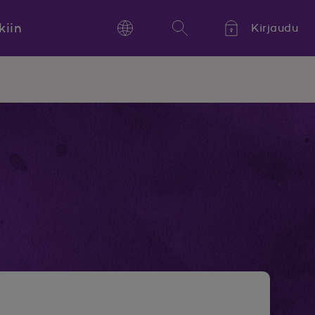
kiin
Kirjaudu
Language
Hae
Kieli,
Språk,
Language