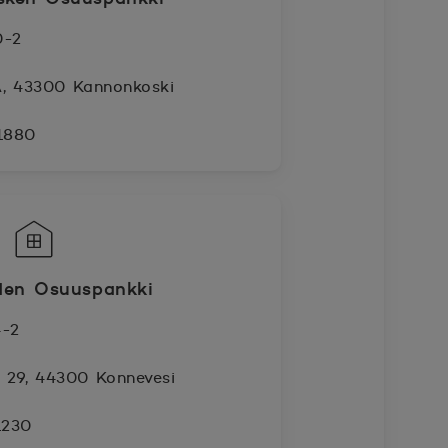
0-2
 A, 43300 Kannonkoski
 1880
den Osuuspankki
4-2
e 29, 44300 Konnevesi
1230