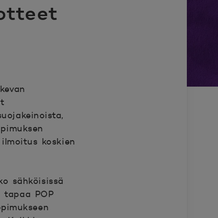
otteet
skevan
t
suojakeinoista,
sopimuksen
 ilmoitus koskien
ko sähköisissä
ti tapaa POP
sopimukseen