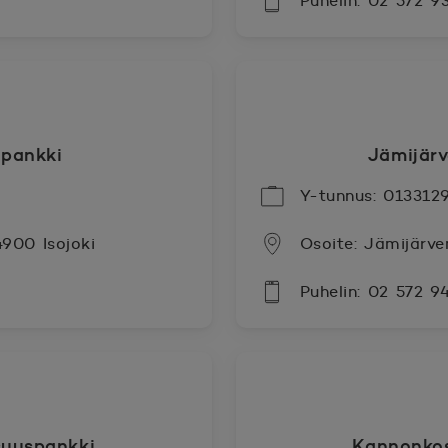
Puhelin: 02 572 9
spankki
Jämijär
Y-tunnus: 013312
4900 Isojoki
Osoite: Jämijärve
Puhelin: 02 572 9
uuspankki
Kannonko