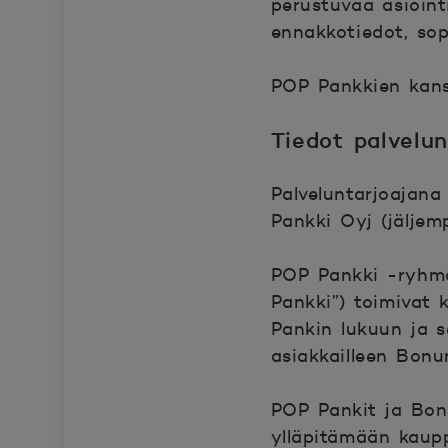
perustuvaa asioint
ennakkotiedot, sop
POP Pankkien kans
Tiedot palvelun
Palveluntarjoajan
Pankki Oyj (jälje
POP Pankki -ryhmä
Pankki”) toimivat
Pankin lukuun ja s
asiakkailleen Bonu
POP Pankit ja Bonu
ylläpitämään kauppa