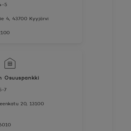
4-5
tie 4, 43700 Kyyjärvi
2100
n Osuuspankki
5-7
neenkatu 20, 13100
 6010