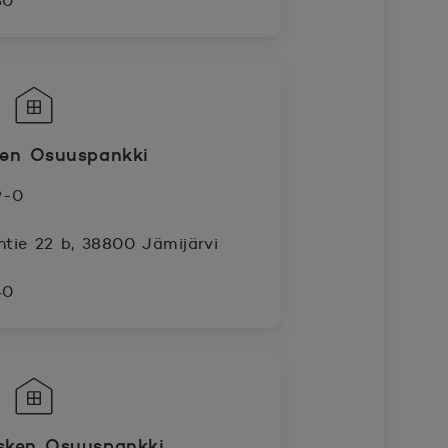
30
ven Osuuspankki
9-0
ntie 22 b, 38800 Jämijärvi
40
sken Osuuspankki