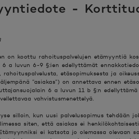
yntiedote - Korttitu
3
en on koottu rahoituspalvelujen etämyyntiä ko
n 6 a luvun 6-9 §:ien edellyttämät ennakkotiedo
a, rahoituspalvelusta, etäsopimuksesta ja oikeus
 (jäljempänä ”asiakas”) on annettava ennen etä
uttajansuojalain 6 a luvun 11 b §:n edellyttämä
vellettavaa vahvistusmenettelyä.
se silloin, kun uusi palvelusopimus tehdään jo
limessa siten, että asiakas ei henkilökohtaises
 Etämyynniksi ei katsota jo olemassa olevaan 