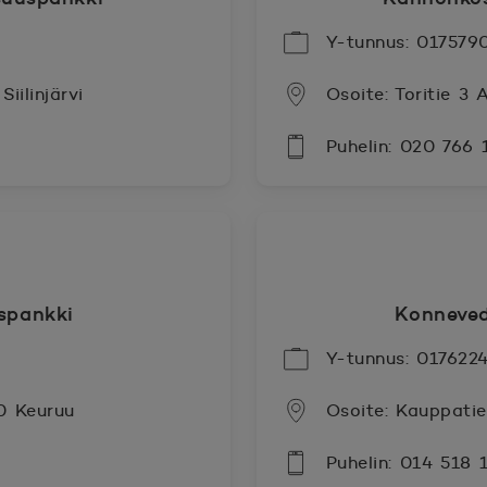
Y-tunnus: 017579
iilinjärvi
Osoite: Toritie 3
Puhelin: 020 766
spankki
Konneve
Y-tunnus: 017622
00 Keuruu
Osoite: Kauppati
Puhelin: 014 518 