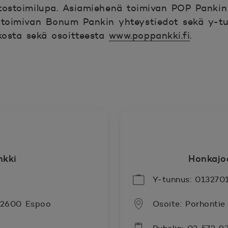
itostoimilupa. Asiamiehenä toimivan POP Pankin
a toimivan Bonum Pankin yhteystiedot sekä y-t
ukosta sekä osoitteesta
www.poppankki.fi
.
kki
Honkajo
Y-tunnus: 013270
 02600 Espoo
Osoite: Porhontie