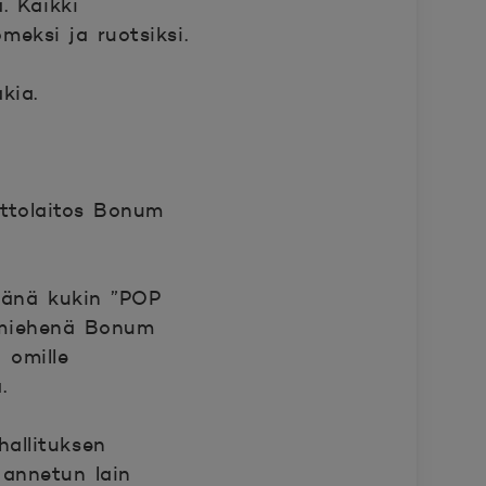
. Kaikki
meksi ja ruotsiksi.
kia.
a
ottolaitos Bonum
pänä kukin ”POP
iamiehenä Bonum
 omille
.
hallituksen
 annetun lain