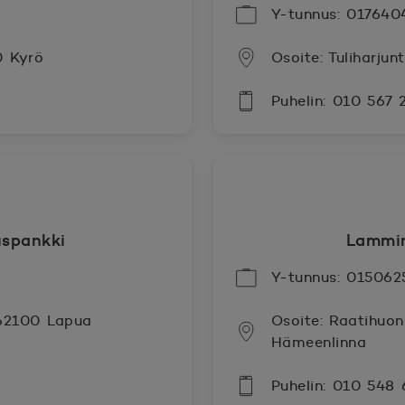
Y-tunnus: 017640
0 Kyrö
Osoite: Tuliharjun
Puhelin: 010 567 
spankki
Lammi
Y-tunnus: 015062
 62100 Lapua
Osoite: Raatihuo
Hämeenlinna
Puhelin: 010 548