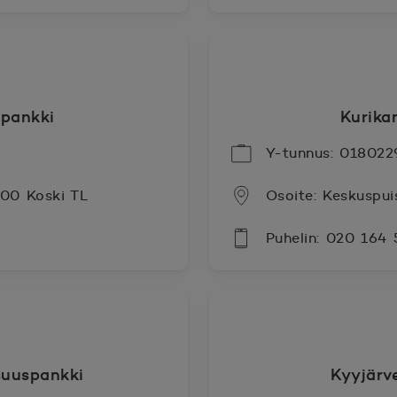
pankki
Kurika
Y-tunnus: 018022
500 Koski TL
Osoite: Keskuspui
Puhelin: 020 164
uuspankki
Kyyjärv