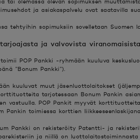
ia tai olemassa olevan sopimuksen muuttamista
imusehdot ja asiakaspalvelu ovat saatavilla suo
sa tehtyihin sopimuksiin sovelletaan Suomen la
tarjoajasta ja valvovista viranomaisist
a toimii POP Pankki -ryhmään kuuluva keskuslu
mpänä ”Bonum Pankki”).
än kuuluvat muut jäsenluottolaitokset (jäljem
 korttituotteita tarjotessaan Bonum Pankin as
en vastuulla. POP Pankit myyvät korttituotteita
m Pankin toimiessa korttien liikkeeseenlaskijana
m Pankki on rekisteröity Patentti- ja rekisteri
rekisteriin ja niillä on luottolaitostoiminnasta