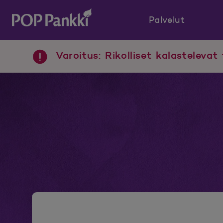
Palvelut
POP Pankki, etusivulle
Varoitus: Rikolliset kalastelevat 