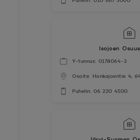
Puhelin: 010 667 3000
Isojoen Osuu
Y-tunnus: 0178064-3
Osoite: Honkajoentie 4, 6
Puhelin: 06 220 4500
Järvi-Suomen Os