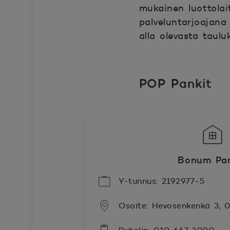
mukainen luottola
palveluntarjoajan
alla olevasta taul
POP Pankit
Bonum Pan
Y-tunnus: 2192977-5
Osoite: Hevosenkenkä 3,