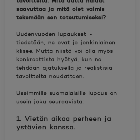
tavoitteita. Mitä uutta haluat
saavuttaa ja mitä olet valmis
tekemään sen toteutumiseksi?
Uudenvuoden lupaukset -
tiedetään, ne ovat jo jonkinlainen
klisee. Mutta niistä voi olla myös
konkreettista hyötyä, kun ne
tehdään ajatuksella ja realistisia
tavoitteita noudattaen.
Useimmille suomalaisille lupaus on
usein joku seuraavista:
1. Vietän aikaa perheen ja
ystävien kanssa.