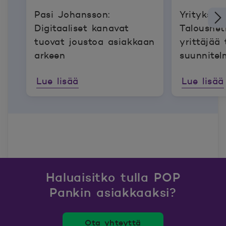
Pasi Johansson:
Yrityksen
Digitaaliset kanavat
Taloushet
tuovat joustoa asiakkaan
yrittäjää
arkeen
suunnitel
toteuttam
Lue lisää
Lue lisää
Haluaisitko tulla POP
Pankin asiakkaaksi?
Ota yhteyttä