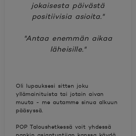
jokaisesta päivästä
positiivisia asioita."
"Antaa enemmän aikaa
läheisille."
Oli lupauksesi sitten joku
yllämainituista tai jotain aivan
muuta - me autamme sinua alkuun
pääsyssä.
POP Taloushetkessä voit yhdessä
pankin asiantuntijan kanssa käydä