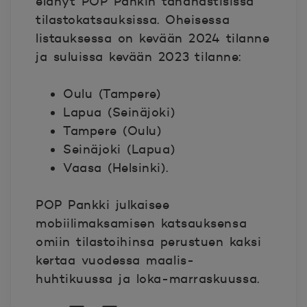
elänyt POP Pankin tähänastisissa
tilastokatsauksissa. Oheisessa
listauksessa on kevään 2024 tilanne
ja suluissa kevään 2023 tilanne:
Oulu (Tampere)
Lapua (Seinäjoki)
Tampere (Oulu)
Seinäjoki (Lapua)
Vaasa (Helsinki).
POP Pankki julkaisee
mobiilimaksamisen katsauksensa
omiin tilastoihinsa perustuen kaksi
kertaa vuodessa maalis-
huhtikuussa ja loka-marraskuussa.