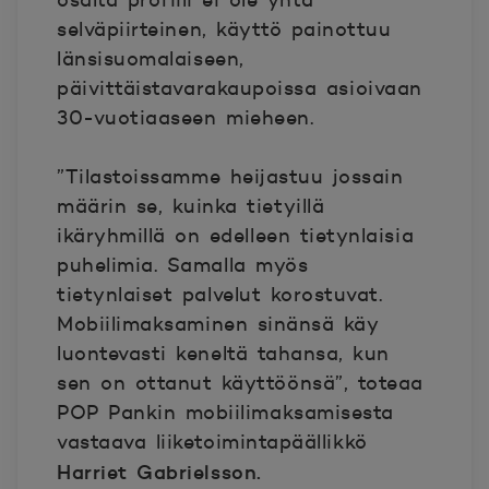
selväpiirteinen, käyttö painottuu
länsisuomalaiseen,
päivittäistavarakaupoissa asioivaan
30-vuotiaaseen mieheen.
”Tilastoissamme heijastuu jossain
määrin se, kuinka tietyillä
ikäryhmillä on edelleen tietynlaisia
puhelimia. Samalla myös
tietynlaiset palvelut korostuvat.
Mobiilimaksaminen sinänsä käy
luontevasti keneltä tahansa, kun
sen on ottanut käyttöönsä”, toteaa
POP Pankin mobiilimaksamisesta
vastaava liiketoimintapäällikkö
Harriet
Gabrielsson.