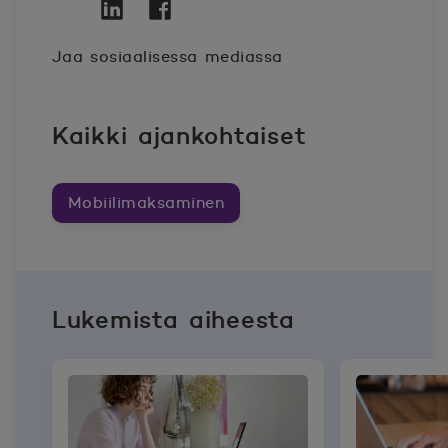
Twitter
Avautuu uuteen ikkunaan.
Linkedin
Avautuu uuteen ikkunaan.
Facebook
Avautuu uuteen ikkunaan.
Jaa sosiaalisessa mediassa
Kaikki ajankohtaiset
Mobiilimaksaminen
Lukemista aiheesta