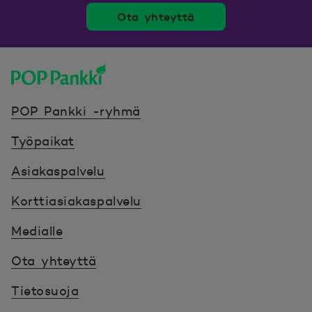
Ota yhteyttä
POP Pankki, etusivulle
POP Pankki -ryhmä
Työpaikat
Asiakaspalvelu
Korttiasiakaspalvelu
Medialle
Ota yhteyttä
Tietosuoja