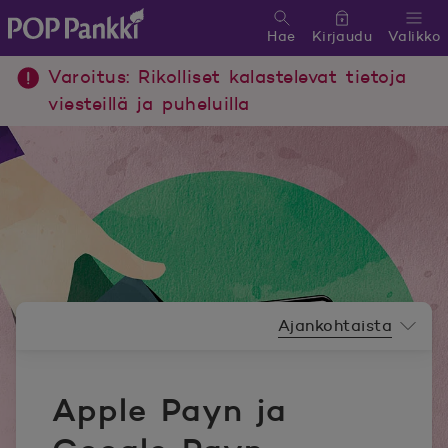
Hae
Kirjaudu
Valikko
POP Pankki, etusivulle
Varoitus: Rikolliset kalastelevat tietoja
viesteillä ja puheluilla
Uutishuoneen valikko
Ajankohtaista
Apple Payn ja