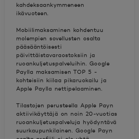
kahdeksaankymmeneen
ikävuoteen.
Mobiilimaksaminen kohdentuu
molempien sovellusten osalta
pääsääntöisesti
päivittäistavaraostoksiin ja
ruoankuljetuspalveluihin. Google
Paylla maksamisen TOP 5 -
kohteisiin kiilaa pikaruokailu ja
Apple Paylla nettipelaaminen.
Tilastojen perusteella Apple Payn
aktiivikäyttäjä on noin 20-vuotias
ruoankuljetuspalveluja hyödyntävä
suurkaupunkilainen. Google Payn
osalta profiili ei ole yhtä