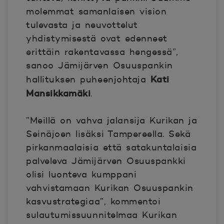
molemmat samanlaisen vision
tulevasta ja neuvottelut
yhdistymisestä ovat edenneet
erittäin rakentavassa hengessä”,
sanoo Jämijärven Osuuspankin
Kati
hallituksen puheenjohtaja
Mansikkamäki
.
”Meillä on vahva jalansija Kurikan ja
Seinäjoen lisäksi Tampereella. Sekä
pirkanmaalaisia että satakuntalaisia
palveleva Jämijärven Osuuspankki
olisi luonteva kumppani
vahvistamaan Kurikan Osuuspankin
kasvustrategiaa”, kommentoi
sulautumissuunnitelmaa Kurikan