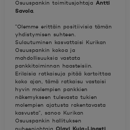
Antti
Osuuspankin toimitusjohtaja
Savola
.
”Olemme erittäin positiivisia tämän
yhdistymisen suhteen.
Sulautuminen kasvattaisi Kurikan
Osuuspankin kokoa ja
mahdollisuuksia vastata
pankkitoiminnan haasteisiin.
Erilaisia ratkaisuja pitää kartoittaa
koko ajan, tämä ratkaisu vastaisi
hyvin molempien pankkien
näkemykseen tulevasta tukien
molempien ajatusta rakentavasta
kasvusta”, sanoo Kurikan
Osuuspankin hallituksen
Olavi Kuja-Lipasti
puheenjohtaja
.