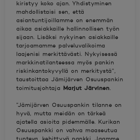
kiristyy koko ajan. Yhdistyminen
mahdollistaisi sen, että
asiantuntijoillamme on enemmän
aikaa asiakkaille hallinnollisen työn
sijaan. Lisäksi nykyinen asiakkaille
tarjoamamme palveluvalikoima
laajenisi merkittävästi. Nykyisessä
markkinatilanteessa myös pankin
riskinkantokyvyllä on merkitystä”,
taustoittaa Jämijärven Osuuspankin
Marjut Järvinen
toimitusjohtaja
.
”Jämijärven Osuuspankin tilanne on
hyvä, mutta meidän on tärkeä
ajatella asioita pidemmälle. Kurikan
Osuuspankki on vahva maaseutua
tunteva, kehittyvä pankki. Jaamme