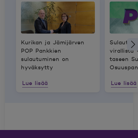
Kurikan ja Jämijärven
Sulautum
POP Pankkien
virallista
sulautuminen on
taseen S
hyväksytty
Osuuspan
aloittanu
Lue lisää
Lue lisää