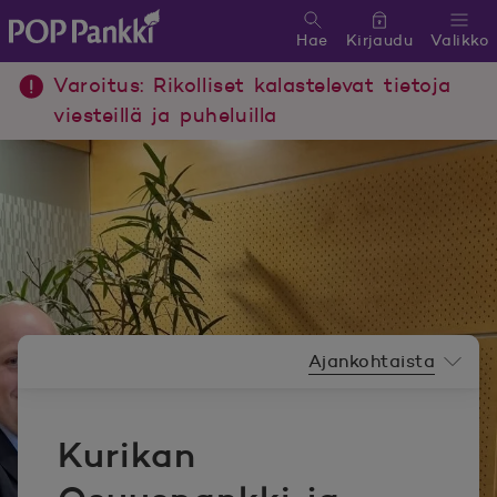
Hae
Kirjaudu
Valikko
POP Pankki, etusivulle
Varoitus: Rikolliset kalastelevat tietoja
viesteillä ja puheluilla
Uutishuoneen valikko
Ajankohtaista
Kurikan