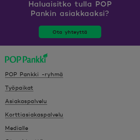
Haluaisitko tulla POP
Pankin asiakkaaksi?
Ota yhteyttä
POP Pankki, etusivulle
POP Pankki -ryhmä
Työpaikat
Asiakaspalvelu
Korttiasiakaspalvelu
Medialle