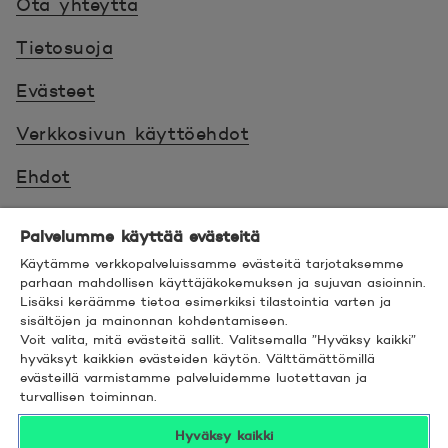
Ota yhteyttä
Tietosuoja
Evästeet
Verkkosivun käyttöehdot
Ehdot
Turvallinen asiointi
Palvelumme käyttää evästeitä
Saavutettavuus
Käytämme verkkopalveluissamme evästeitä tarjotaksemme
parhaan mahdollisen käyttäjäkokemuksen ja sujuvan asioinnin.
Lisäksi keräämme tietoa esimerkiksi tilastointia varten ja
Hyödyllistä tietää
sisältöjen ja mainonnan kohdentamiseen.
Voit valita, mitä evästeitä sallit. Valitsemalla ”Hyväksy kaikki”
© 2026 POP Pankki,
Hevosenkenkä 3, 02600
hyväksyt kaikkien evästeiden käytön. Välttämättömillä
evästeillä varmistamme palveluidemme luotettavan ja
ESPOO
turvallisen toiminnan.
Hyväksy kaikki