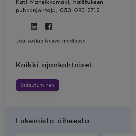
Kati Mansikkamäki, hallituksen
puheenjohtaja, 050 093 2712
Twitter
Avautuu uuteen ikkunaan.
Linkedin
Avautuu uuteen ikkunaan.
Facebook
Avautuu uuteen ikkunaan.
Jaa sosiaalisessa mediassa
Kaikki ajankohtaiset
Sulautuminen
Lukemista aiheesta