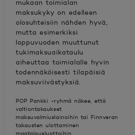
mukaan toimialan
maksukyky on edelleen
olosuhteisiin nähden hyvä,
mutta esimerkiksi
loppuvuoden muuttunut
tukimaksuaikataulu
aiheuttaa toimialalle hyvin
todennäköisesti tilapäisiä
maksuviivästyksiä.
POP Pankki -ryhmä näkee, että
valtiontakaukset
maksuvalmiuslainoihin tai Finnveran
takausten ulottaminen
maatalousluottoihin