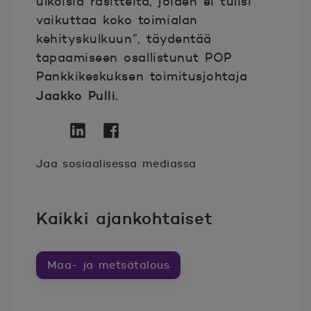
ulkoisia rasitteita, joiden ei tulisi
vaikuttaa koko toimialan
kehityskulkuun”, täydentää
tapaamiseen osallistunut POP
Pankkikeskuksen toimitusjohtaja
Jaakko Pulli.
Twitter
Avautuu uuteen ikkunaan.
Linkedin
Avautuu uuteen ikkunaan.
Facebook
Avautuu uuteen ikkunaan.
Jaa sosiaalisessa mediassa
Kaikki ajankohtaiset
Maa- ja metsätalous