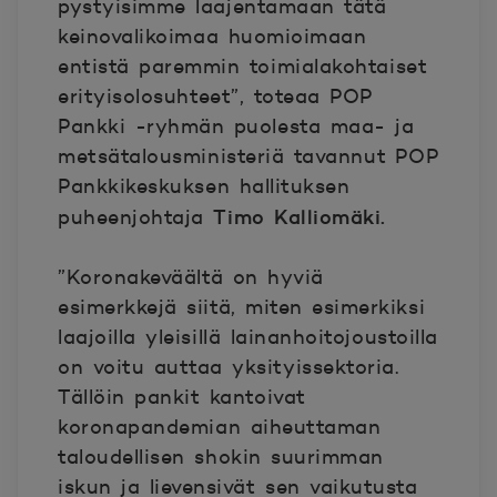
pystyisimme laajentamaan tätä
keinovalikoimaa huomioimaan
entistä paremmin toimialakohtaiset
erityisolosuhteet”, toteaa POP
Pankki -ryhmän puolesta maa- ja
metsätalousministeriä tavannut POP
Pankkikeskuksen hallituksen
Timo Kalliomäki.
puheenjohtaja
”Koronakeväältä on hyviä
esimerkkejä siitä, miten esimerkiksi
laajoilla yleisillä lainanhoitojoustoilla
on voitu auttaa yksityissektoria.
Tällöin pankit kantoivat
koronapandemian aiheuttaman
taloudellisen shokin suurimman
iskun ja lievensivät sen vaikutusta