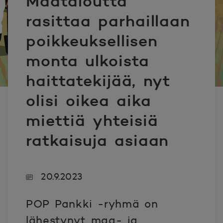
Maataloutta
rasittaa parhaillaan
poikkeuksellisen
monta ulkoista
haittatekijää, nyt
olisi oikea aika
miettiä yhteisiä
ratkaisuja asiaan
20.9.2023
POP Pankki -ryhmä on
lähestynyt maa- ja