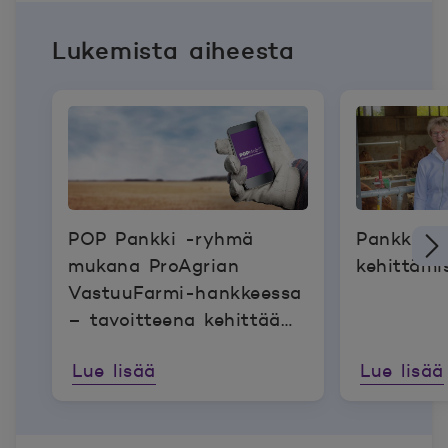
Lukemista aiheesta
POP Pankki -ryhmä
Pankki au
mukana ProAgrian
kehittämi
VastuuFarmi-hankkeessa
– tavoitteena kehittää
maatilojen
Lue lisää
Lue lisää
vastuullisuusraportointia