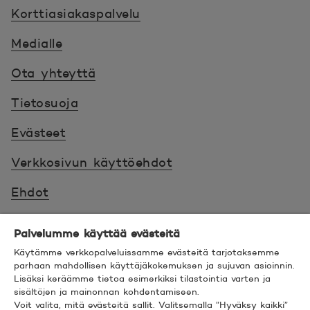
Korttiasiakaspalvelu
Medialle
Ota yhteyttä
Tietosuoja
Evästeet
Verkkosivun käyttöehdot
Ehdot
Turvallinen asiointi
Palvelumme käyttää evästeitä
Saavutettavuus
Käytämme verkkopalveluissamme evästeitä tarjotaksemme
parhaan mahdollisen käyttäjäkokemuksen ja sujuvan asioinnin.
Lisäksi keräämme tietoa esimerkiksi tilastointia varten ja
Hyödyllistä tietää
sisältöjen ja mainonnan kohdentamiseen.
Voit valita, mitä evästeitä sallit. Valitsemalla ”Hyväksy kaikki”