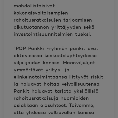
mahdollistaisivat
kokonaisvaltaisempien
rahoitusratkaisujen tarjoamisen
alkutuotannon yrittäjyyden sekä
investointisuunnitelmien tueksi.
”POP Pankki -ryhmän pankit ovat
aktiivisessa keskusteluyhteydessä
viljelijöiden kanssa. Maanviljelijät
ymmärtävät yritys- ja
elinkeinotoimintaansa liittyvät riskit
ja haluavat hoitaa velvollisuutensa.
Pankit haluavat tarjota yksilöllisiä
rahoitusratkaisuja huomioiden
asiakkaan olosuhteet. Toivomme,
että yhdessä valtiovallan kanssa