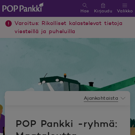
Hae
Kirjaudu
Valikko
POP Pankki, etusivulle
Varoitus: Rikolliset kalastelevat tietoja
viesteillä ja puheluilla
Uutishuoneen valikko
Ajankohtaista
POP Pankki -ryhmä: