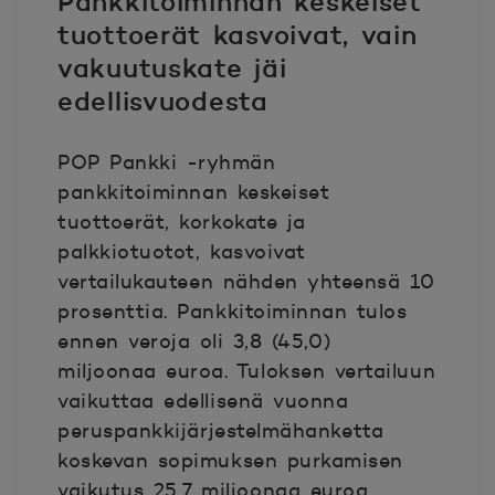
Pankkitoiminnan keskeiset
tuottoerät kasvoivat, vain
vakuutuskate jäi
edellisvuodesta
POP Pankki -ryhmän
pankkitoiminnan keskeiset
tuottoerät, korkokate ja
palkkiotuotot, kasvoivat
vertailukauteen nähden yhteensä 10
prosenttia. Pankkitoiminnan tulos
ennen veroja oli 3,8 (45,0)
miljoonaa euroa. Tuloksen vertailuun
vaikuttaa edellisenä vuonna
peruspankkijärjestelmähanketta
koskevan sopimuksen purkamisen
vaikutus 25,7 miljoonaa euroa.