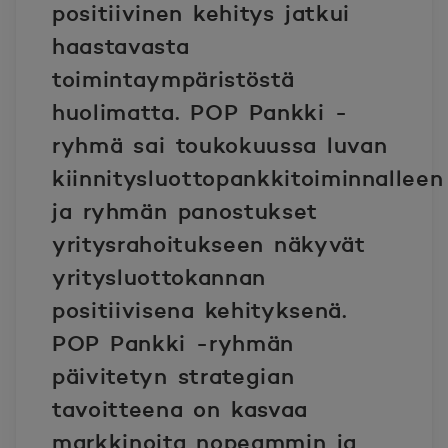
positiivinen kehitys jatkui
haastavasta
toimintaympäristöstä
huolimatta. POP Pankki -
ryhmä sai toukokuussa luvan
kiinnitysluottopankkitoiminnalleen
ja ryhmän panostukset
yritysrahoitukseen näkyvät
yritysluottokannan
positiivisena kehityksenä.
POP Pankki -ryhmän
päivitetyn strategian
tavoitteena on kasvaa
markkinoita nopeammin ja