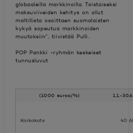
globaaleilla markkinoilla. Toistaiseksi
maksuviiveiden kehitys on ollut
maltillista osoittaen suomalaisten
kykyä sopeutua markkinoiden
muutoksiin”, tiivistää Pulli.
POP Pankki -ryhmän keskeiset
tunnusluvut
(1000 euroa/%)
1.1.-30.
Korkokate
40 6