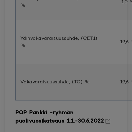
1,0
%
Ydinvakavaraisuussuhde, (CET1)
19,6
%
Vakavaraisuussuhde, (TC) %
19,6
POP Pankki -ryhmän
puolivuosikatsaus 1.1.-30.6.2022
Avautuu uuteen ikkunaan.