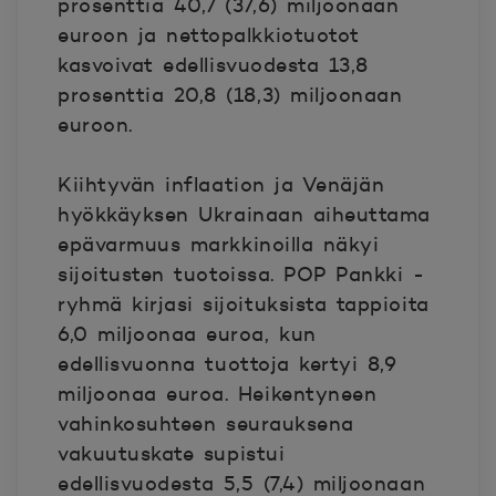
prosenttia 40,7 (37,6) miljoonaan
euroon ja nettopalkkiotuotot
kasvoivat edellisvuodesta 13,8
prosenttia 20,8 (18,3) miljoonaan
euroon.
Kiihtyvän inflaation ja Venäjän
hyökkäyksen Ukrainaan aiheuttama
epävarmuus markkinoilla näkyi
sijoitusten tuotoissa. POP Pankki -
ryhmä kirjasi sijoituksista tappioita
6,0 miljoonaa euroa, kun
edellisvuonna tuottoja kertyi 8,9
miljoonaa euroa. Heikentyneen
vahinkosuhteen seurauksena
vakuutuskate supistui
edellisvuodesta 5,5 (7,4) miljoonaan