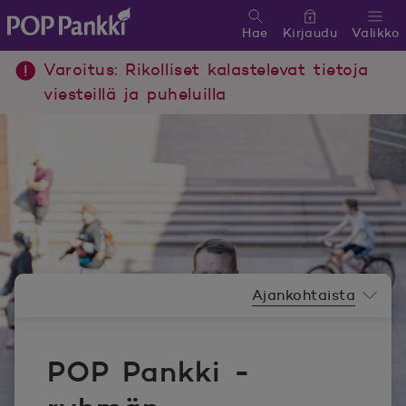
Hae
Kirjaudu
Valikko
POP Pankki, etusivulle
Varoitus: Rikolliset kalastelevat tietoja
viesteillä ja puheluilla
Uutishuoneen valikko
Ajankohtaista
POP Pankki -