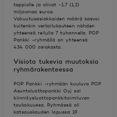
tappiolle ja olivat -1,7 (1,2)
miljoonaa euroa.
Vakuutusasiakkaiden määrä kasvoi
kuitenkin vertailukauteen nähden
yhteensä reilulla 7 tuhannella. POP
Pankki -ryhmällä on yhteensä
434 000 asiakasta.
Visiota tukevia muutoksia
ryhmärakenteessa
POP Pankki -ryhmään kuuluva POP
Asuntoluottopankki Oyj sai
kiinnitysluottopankkitoimiluvan
toukokuussa. Ryhmässä oli
katsauskauden lopussa 19