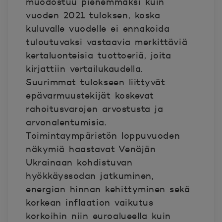
muodostuu pienemmäksi kuin
vuoden 2021 tuloksen, koska
kuluvalle vuodelle ei ennakoida
tuloutuvaksi vastaavia merkittäviä
kertaluonteisia tuottoeriä, joita
kirjattiin vertailukaudella.
Suurimmat tulokseen liittyvät
epävarmuustekijät koskevat
rahoitusvarojen arvostusta ja
arvonalentumisia.
Toimintaympäristön loppuvuoden
näkymiä haastavat Venäjän
Ukrainaan kohdistuvan
hyökkäyssodan jatkuminen,
energian hinnan kehittyminen sekä
korkean inflaation vaikutus
korkoihin niin euroalueella kuin