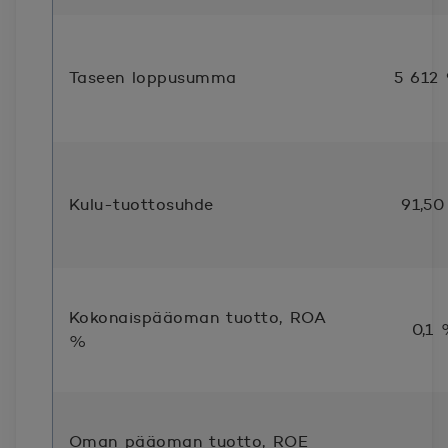
Taseen loppusumma
5 612
Kulu-tuottosuhde
91,5
Kokonaispääoman tuotto, ROA
0,1
%
Oman pääoman tuotto, ROE