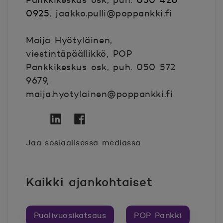
Pankkikeskus osk, puh.
050 420
0925
, jaakko.pulli@poppankki.fi
Maija Hyötyläinen,
viestintäpäällikkö, POP
Pankkikeskus osk, puh. 050 572
9679,
maija.hyotylainen@poppankki.fi
Twitter
Avautuu uuteen ikkunaan.
Linkedin
Avautuu uuteen ikkunaan.
Facebook
Avautuu uuteen ikkunaan.
Jaa sosiaalisessa mediassa
Kaikki ajankohtaiset
Puolivuosikatsaus
POP Pankki