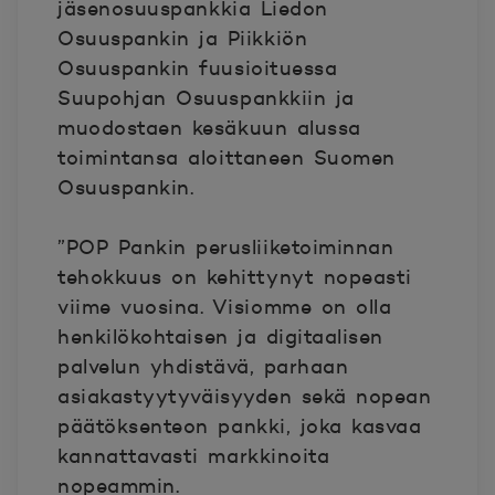
jäsenosuuspankkia Liedon
Osuuspankin ja Piikkiön
Osuuspankin fuusioituessa
Suupohjan Osuuspankkiin ja
muodostaen kesäkuun alussa
toimintansa aloittaneen Suomen
Osuuspankin.
”POP Pankin perusliiketoiminnan
tehokkuus on kehittynyt nopeasti
viime vuosina. Visiomme on olla
henkilökohtaisen ja digitaalisen
palvelun yhdistävä, parhaan
asiakastyytyväisyyden sekä nopean
päätöksenteon pankki, joka kasvaa
kannattavasti markkinoita
nopeammin.