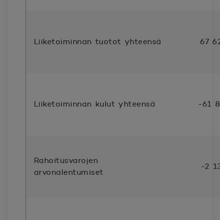
Liiketoiminnan tuotot yhteensä
67 6
Liiketoiminnan kulut yhteensä
-61 
Rahoitusvarojen
-2 1
arvonalentumiset