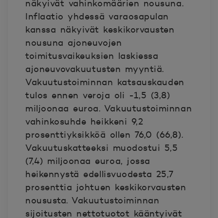
näkyivät vahinkomäärien nousuna.
Inflaatio yhdessä varaosapulan
kanssa näkyivät keskikorvausten
nousuna ajoneuvojen
toimitusvaikeuksien laskiessa
ajoneuvovakuutusten myyntiä.
Vakuutustoiminnan katsauskauden
tulos ennen veroja oli -1,5 (3,8)
miljoonaa euroa. Vakuutustoiminnan
vahinkosuhde heikkeni 9,2
prosenttiyksikköä ollen 76,0 (66,8).
Vakuutuskatteeksi muodostui 5,5
(7,4) miljoonaa euroa, jossa
heikennystä edellisvuodesta 25,7
prosenttia johtuen keskikorvausten
noususta. Vakuutustoiminnan
sijoitusten nettotuotot kääntyivät