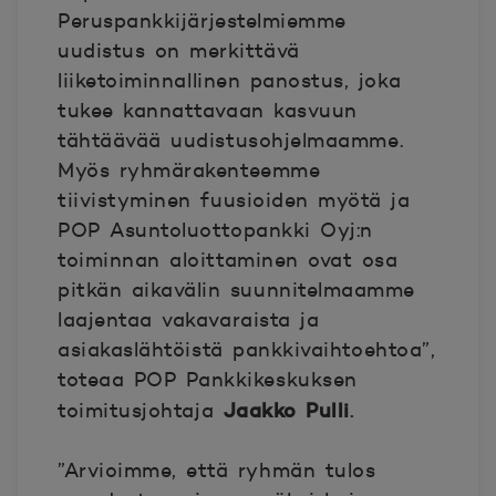
Peruspankkijärjestelmiemme
uudistus on merkittävä
liiketoiminnallinen panostus, joka
tukee kannattavaan kasvuun
tähtäävää uudistusohjelmaamme.
Myös ryhmärakenteemme
tiivistyminen fuusioiden myötä ja
POP Asuntoluottopankki Oyj:n
toiminnan aloittaminen ovat osa
pitkän aikavälin suunnitelmaamme
laajentaa vakavaraista ja
asiakaslähtöistä pankkivaihtoehtoa”,
toteaa POP Pankkikeskuksen
Jaakko Pulli
.
toimitusjohtaja
”Arvioimme, että ryhmän tulos