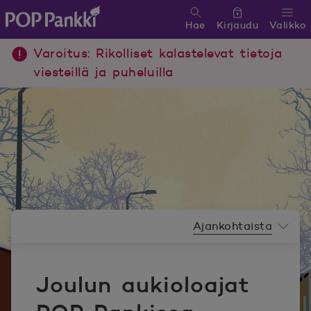
Hae
Kirjaudu
Valikko
POP Pankki, etusivulle
Varoitus: Rikolliset kalastelevat tietoja
viesteillä ja puheluilla
Uutishuoneen valikko
Ajankohtaista
Joulun aukioloajat