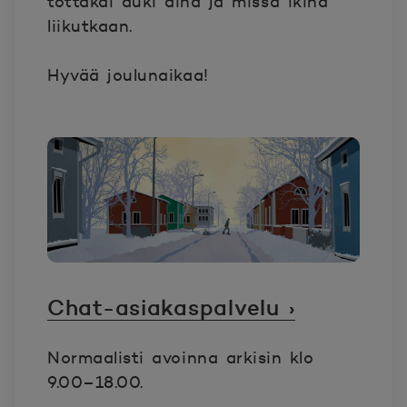
tottakai auki aina ja missä ikinä
liikutkaan.
Hyvää joulunaikaa!
Chat-asiakaspalvelu ›
Normaalisti avoinna arkisin klo
9.00–18.00.