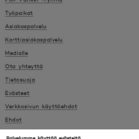
Työpaikat
Asiakaspalvelu
Korttiasiakaspalvelu
Medialle
Ota yhteyttä
Tietosuoja
Evästeet
Verkkosivun käyttöehdot
Ehdot
Turvallinen asiointi
Palvelumme käyttää evästeitä