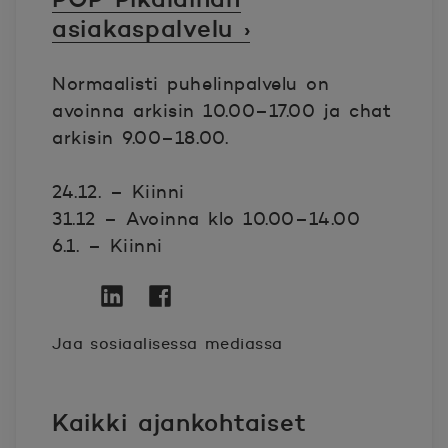
asiakaspalvelu ›
Normaalisti puhelinpalvelu on
avoinna arkisin 10.00–17.00 ja chat
arkisin 9.00–18.00.
24.12. – Kiinni
31.12 – Avoinna klo 10.00–14.00
6.1. – Kiinni
Twitter
Avautuu uuteen ikkunaan.
Linkedin
Avautuu uuteen ikkunaan.
Facebook
Avautuu uuteen ikkunaan.
Jaa sosiaalisessa mediassa
Kaikki ajankohtaiset