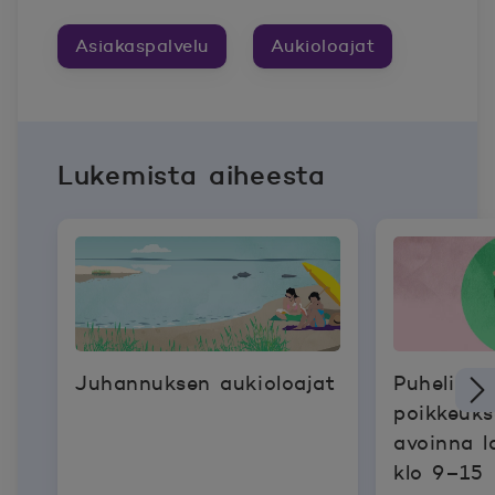
Asiakaspalvelu
Aukioloajat
Lukemista aiheesta
Juhannuksen aukioloajat
Puhelinp
poikkeukse
avoinna l
klo 9–15