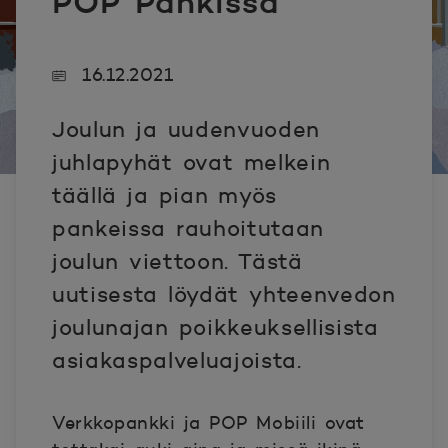
POP Pankissa
16.12.2021
Joulun ja uudenvuoden
juhlapyhät ovat melkein
täällä ja pian myös
pankeissa rauhoitutaan
joulun viettoon. Tästä
uutisesta löydät yhteenvedon
joulunajan poikkeuksellisista
asiakaspalveluajoista.
Verkkopankki ja POP Mobiili ovat