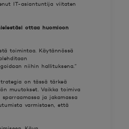
enut IT-asiantuntija viitaten
mielestäsi ottaa huomioon
istä toimintaa. Käytännössä
olehditaan
oidaan niihin hallituksena.”
strategia on tässä tärkeä
tön muutokset. Vaikka toimiva
sa sparraamassa ja jakamassa
utumista varmistaen, että
mimiseen. Käyn