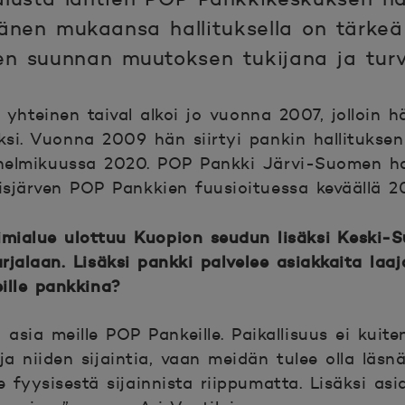
änen mukaansa hallituksella on tärkeä 
sen suunnan muutoksen tukijana ja tur
yhteinen taival alkoi jo vuonna 2007, jolloin hä
neksi. Vuonna 2009 hän siirtyi pankin hallitukse
 helmikuussa 2020. POP Pankki Järvi-Suomen ha
Reisjärven POP Pankkien fuusioituessa keväällä 2
mialue ulottuu Kuopion seudun lisäksi Keski-S
jalaan. Lisäksi pankki palvelee asiakkaita laaja
eille pankkina?
ä asia meille POP Pankeille. Paikallisuus ei kui
ja niiden sijaintia, vaan meidän tulee olla läsn
yysisestä sijainnista riippumatta. Lisäksi a