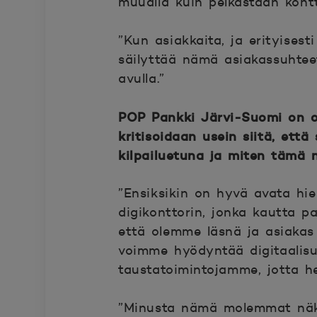
muualla kuin pelkästään kontt
”Kun asiakkaita, ja erityise
säilyttää nämä asiakassuhtee
avulla.”
POP Pankki Järvi-Suomi on oll
kritisoidaan usein siitä, ett
kilpailuetuna ja miten tämä n
”Ensiksikin on hyvä avata hie
digikonttorin, jonka kautta p
että olemme läsnä ja asiakas
voimme hyödyntää digitaalis
taustatoimintojamme, jotta h
”Minusta nämä molemmat näkö