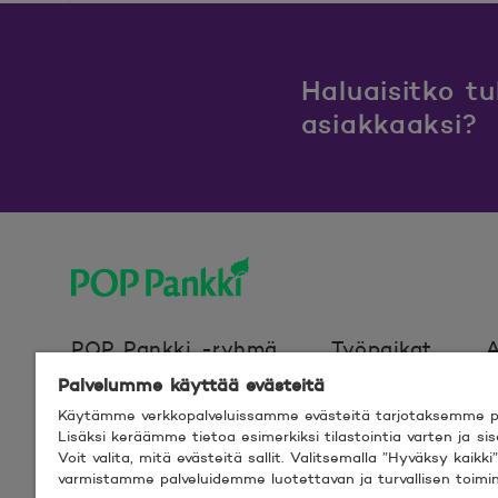
Haluaisitko t
asiakkaaksi?
POP Pankki, etusivulle
POP Pankki -ryhmä
Työpaikat
A
Palvelumme käyttää evästeitä
Käytämme verkkopalveluissamme evästeitä tarjotaksemme pa
Evästeet
Verkkosivun käyttöehdot
Lisäksi keräämme tietoa esimerkiksi tilastointia varten ja s
Voit valita, mitä evästeitä sallit. Valitsemalla ”Hyväksy kaik
varmistamme palveluidemme luotettavan ja turvallisen toimi
© 2026 POP Pankki,
Hevosenkenkä 3, 02600