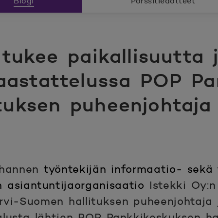
Blogi
Pörssitiedotteet
 tukee paikallisuutta 
haastattelussa POP Pa
tuksen puheenjohtaja
uhannen
työntekijän informaatio- sekä 
n asiantuntijaorganisaatio
Istekki Oy:n
vi-Suomen hallituksen puheenjohtaja j
lusta lähtien POP Pankkikeskuksen ha