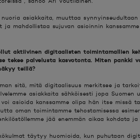
oreissa”, sanoo Ari Voutilainen.
sti nuoria asiakkaita, muuttaa synnyinseudulta
t ja mahdollistaa sujuvan asioinnin kanssamme 
ut aktiivinen digitaalisten toimintamallien keh
ä se tekee palvelusta kasvotonta. Miten pankki 
äkyy teillä?
man sitä, mitä digitaalisuus merkitsee ja tarkoi
alvelemme asiakkaita sähköisesti jopa Suomen ul
 voi asioida kanssamme olipa hän itse missä ta
uutta oman toimintamme tehostamisessa esimerk
enkilöstöllemme jää enemmän aikaa kohdata ja 
kulmat täytyy huomioida, kun puhutaan digita