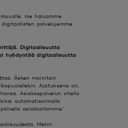
an muualle, me haluamme
digitaalisten palvelujemme
ittäjä. Digitaalisuutta
voi hyödyntää digitaalisuutta
ttaa. Äsken mainitsin
kopuolellekin. Ajatuksena on,
hansa. Asiakaspalvelun ohella
iksi automatisoimalla
palvella asiakkaitamme.”
alisuudesta. Mekin