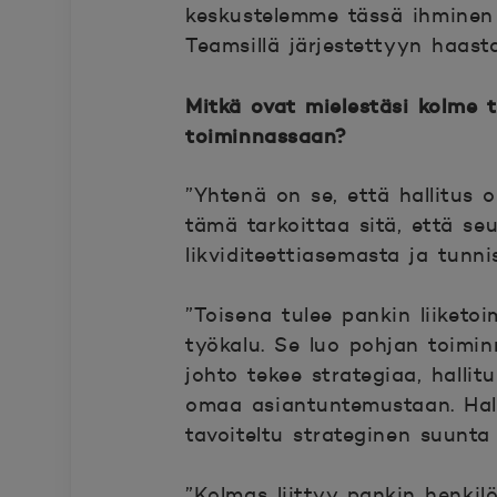
keskustelemme tässä ihminen ih
Teamsillä järjestettyyn haasta
Mitkä ovat mielestäsi kolme t
toiminnassaan?
”Yhtenä on se, että hallitus 
tämä tarkoittaa sitä, että s
likviditeettiasemasta ja tunn
”Toisena tulee pankin liiketo
työkalu. Se luo pohjan toimi
johto tekee strategiaa, hall
omaa asiantuntemustaan. Hall
tavoiteltu strateginen suunta
”Kolmas liittyy pankin henkil