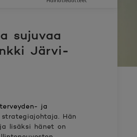
Häiriötiedotteet
ja sujuvaa
nkki Järvi-
terveyden- ja
 strategiajohtaja. Hän
a lisäksi hänet on
llintoneuvoston