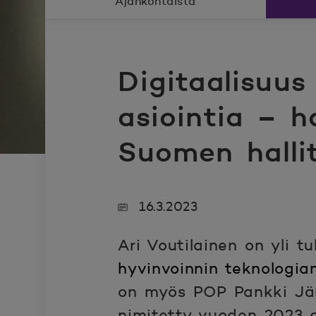
Ajankohtaista
Digitaalisuus
asiointia – 
Suomen halli
16.3.2023
Ari Voutilainen on yli t
hyvinvoinnin teknologia
on myös POP Pankki Jär
nimitetty vuoden 2023 a