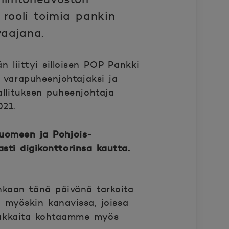
rooli toimia pankin
vaajana.
n liittyi silloisen POP Pankki
n varapuheenjohtajaksi ja
llituksen puheenjohtaja
021.
uomeen ja Pohjois-
sti digikonttorinsa kautta.
tenkaan tänä päivänä tarkoita
ä myöskin kanavissa, joissa
siakkaita kohtaamme myös