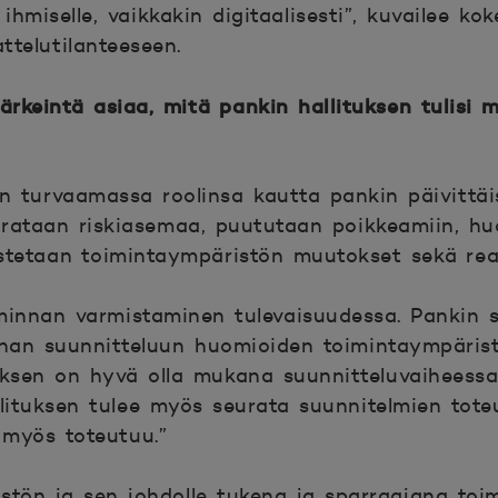
miselle, vaikkakin digitaalisesti”, kuvailee kok
ttelutilanteeseen.
ärkeintä asiaa, mitä pankin hallituksen tulisi 
on turvaamassa roolinsa kautta pankin päivittä
eurataan riskiasemaa, puututaan poikkeamiin, hu
istetaan toimintaympäristön muutokset sekä reag
iminnan varmistaminen tulevaisuudessa. Pankin 
nnan suunnitteluun huomioiden toimintaympäris
ituksen on hyvä olla mukana suunnitteluvaihees
ituksen tulee myös seurata suunnitelmien tote
 myös toteutuu.”
östön ja sen johdolle tukena ja sparraajana toi