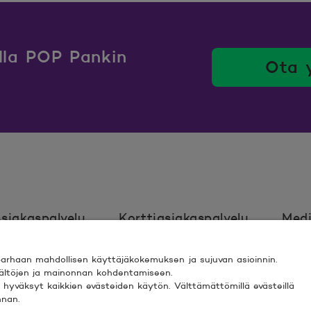
ulla POP Pankin
Ota 
siakaspalvelu
Korttiasiakaspalvelu
Medi
rhaan mahdollisen käyttäjäkokemuksen ja sujuvan asioinnin.
Ehdot
Turvallinen asiointi
Saavutett
isältöjen ja mainonnan kohdentamiseen.
ki” hyväksyt kaikkien evästeiden käytön. Välttämättömillä evästeillä
nnan.
 ESPOO