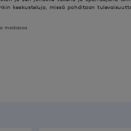
nkin keskusteluja, missä pohditaan tulevaisuutta
sa mediassa
n.
unaan.