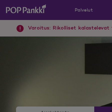
Palvelut
POP Pankki, etusivulle
Varoitus: Rikolliset kalastelevat 
Uutishuoneen valikko