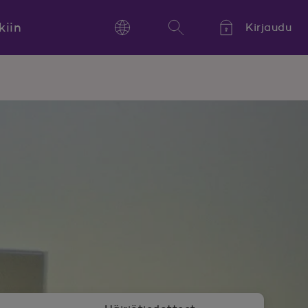
kiin
Kirjaudu
Language
Hae
Kieli,
Språk,
Language