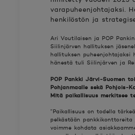
varapuheenjohtajaksi. H
henkilöstön ja strategi
Ari Voutilaisen ja POP Pankin 
Siilinjärven hallituksen jäse
hallituksen puheenjohtajaksi
hänestä tuli Siilinjärven ja 
POP Pankki Järvi-Suomen toi
Pohjanmaalle sekä Pohjois-Kar
Mitä paikallisuus merkitsee t
”Paikallisuus on todella tärke
pelkästään pankkikonttoreita 
voimme kohdata asiakkaamme f