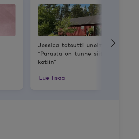
Jessica toteutti unelmansa:
“Parasta on tunne siitä, että tulee
kotiin”
Lue lisää