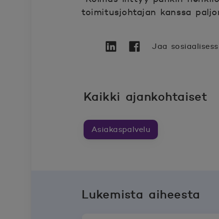
toimitusjohtajan kanssa paljo
Jaa sosiaalises
Twitter
Avautuu uuteen ikkunaan.
Linkedin
Avautuu uuteen ikkunaa
Facebook
Avautuu uuteen ikk
Kaikki ajankohtaiset
Asiakaspalvelu
Lukemista aiheesta