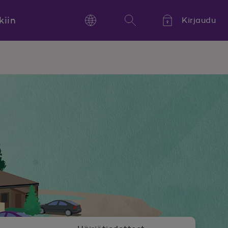
kiin
Kirjaudu
Language
Hae
Kieli,
Språk,
Language