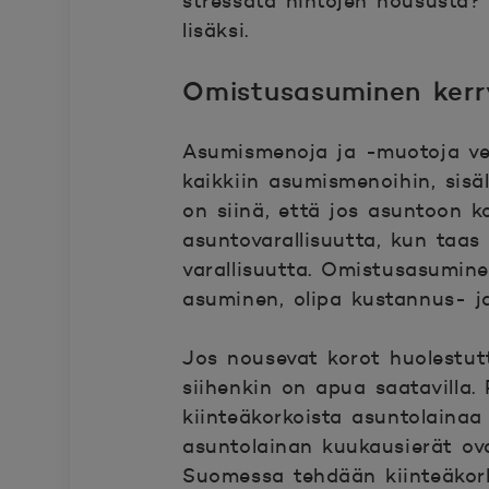
stressata hintojen noususta?
lisäksi.
Omistusasuminen kerry
Asumismenoja ja -muotoja vert
kaikkiin asumismenoihin, sis
on siinä, että jos asuntoon k
asuntovarallisuutta, kun taa
varallisuutta. Omistusasumine
asuminen, olipa kustannus- j
Jos nousevat korot huolestut
siihenkin on apua saatavilla. 
kiinteäkorkoista asuntolainaa 
asuntolainan kuukausierät ova
Suomessa tehdään kiinteäkork