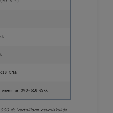
 3,90–6 %)
kk
k
618 €/kk
a enemmän 390–618 €/kk
000 €. Vertaillaan asumiskuluja