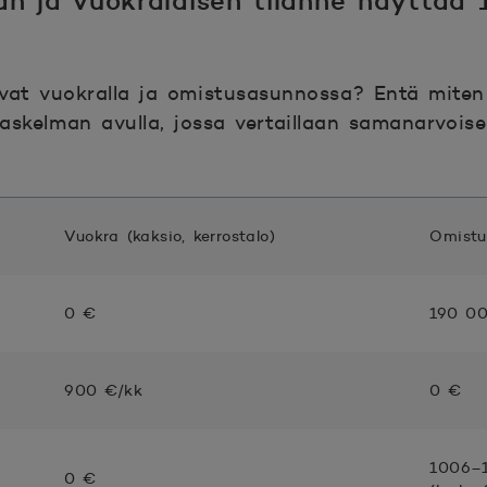
an ja vuokralaisen tilanne näyttää 
vat vuokralla ja omistusasunnossa? Entä miten 
laskelman avulla, jossa vertaillaan samanarvois
Vuokra (kaksio, kerrostalo)
Omistus
0 €
190 00
900 €/kk
0 €
1006–
0 €