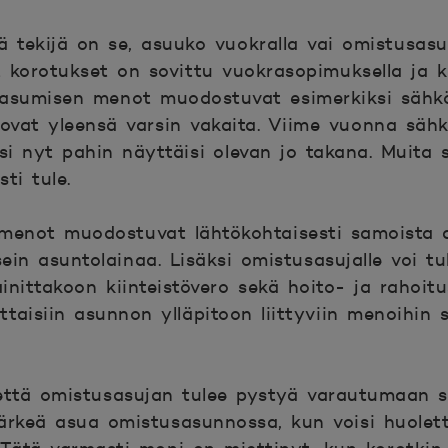
tekijä on se, asuuko vuokralla vai omistusasu
 korotukset on sovittu vuokrasopimuksella ja 
-asumisen menot muodostuvat esimerkiksi sähkö
ovat yleensä varsin vakaita. Viime vuonna sähk
i nyt pahin näyttäisi olevan jo takana. Muita 
ti tule.
enot muodostuvat lähtökohtaisesti samoista as
ein asuntolainaa. Lisäksi omistusasujalle voi t
ainittakoon kiinteistövero sekä hoito- ja rahoit
aisiin asunnon ylläpitoon liittyviin menoihin s
, että omistusasujan tulee pystyä varautumaan
järkeä asua omistusasunnossa, kun voisi huolett