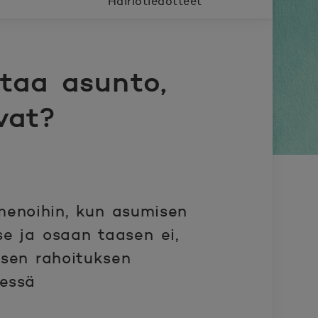
Häiriötiedotteet
taa asunto,
vat?
 menoihin, kun asumisen
e ja osaan taasen ei,
sen rahoituksen
sessä