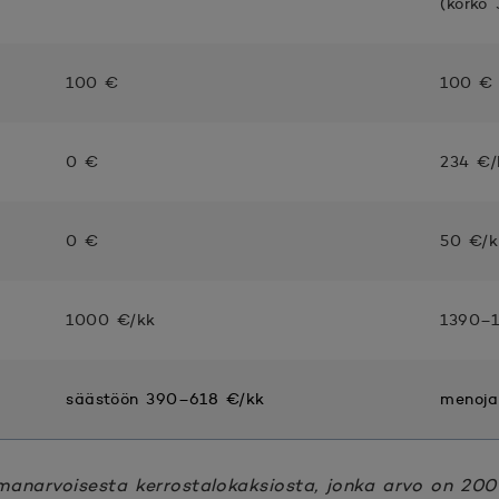
(korko
100 €
100 €
0 €
234 €/
0 €
50 €/k
1000 €/kk
1390–1
säästöön 390–618 €/kk
menoj
anarvoisesta kerrostalokaksiosta, jonka arvo on 200 