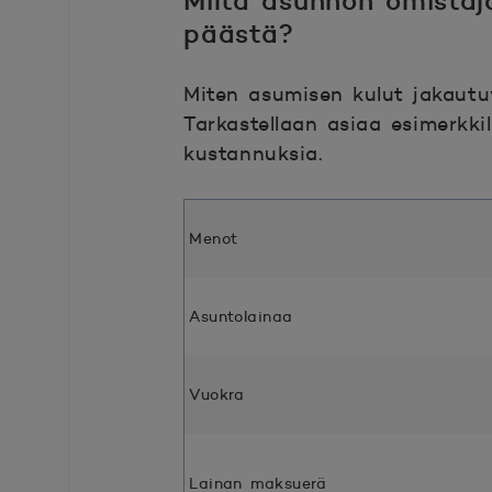
Miltä asunnon omistaj
päästä?
Miten asumisen kulut jakautu
Tarkastellaan asiaa esimerkki
kustannuksia.
Menot
Asuntolainaa
Vuokra
Lainan maksuerä