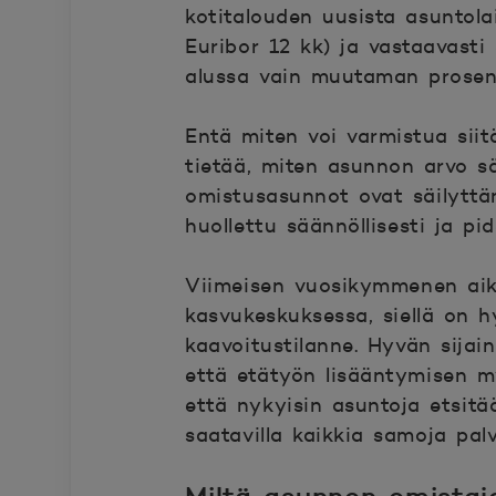
kotitalouden uusista asuntola
Euribor 12 kk) ja vastaavasti
alussa vain muutaman prosen
Entä miten voi varmistua sii
tietää, miten asunnon arvo sä
omistusasunnot ovat säilyttä
huollettu säännöllisesti ja pi
Viimeisen vuosikymmenen aika
kasvukeskuksessa, siellä on hy
kaavoitustilanne. Hyvän sijain
että etätyön lisääntymisen m
että nykyisin asuntoja etsit
saatavilla kaikkia samoja pal