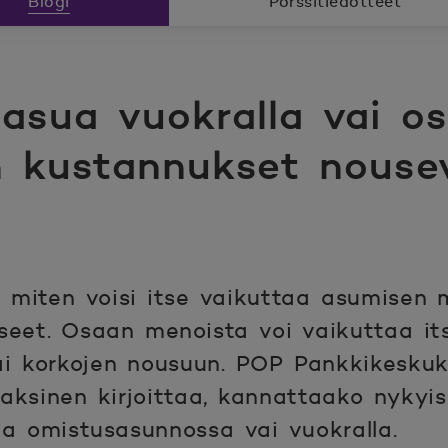
Blogi
Pörssitiedotteet
asua vuokralla vai os
 kustannukset nouse
n, miten voisi itse vaikuttaa asumisen
eet. Osaan menoista voi vaikuttaa its
ai korkojen nousuun. POP Pankkikeskuk
raksinen kirjoittaa, kannattaako nykyi
ua omistusasunnossa vai vuokralla.