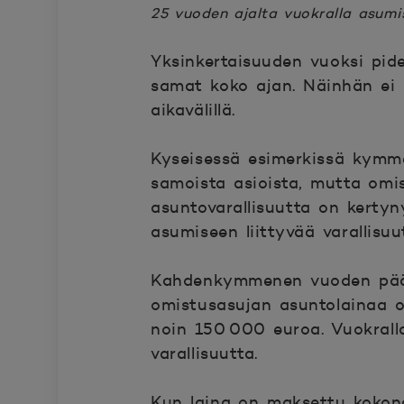
25 vuoden ajalta vuokralla asumi
Yksinkertaisuuden vuoksi pid
samat koko ajan. Näinhän ei k
aikavälillä.
Kyseisessä esimerkissä kymm
samoista asioista, mutta omi
asuntovarallisuutta on kertyn
asumiseen liittyvää varallisuu
Kahdenkymmenen vuoden pääs
omistusasujan asuntolainaa o
noin 150 000 euroa. Vuokralla
varallisuutta.
Kun laina on maksettu kokon