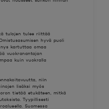
n ovat nousseet sähkön hinnan
 tulojen tulee riittää
. Omistusasumisen hyvä puoli
ennys kartuttaa omaa
tää vuokranantajan
ampaa kuin vuokralla
nnakoitavuutta, niin
ainojen lisäksi myös
 koron tietää etukäteen, mitkä
oksista. Tyypillisesti
roalueella.
Suomessa