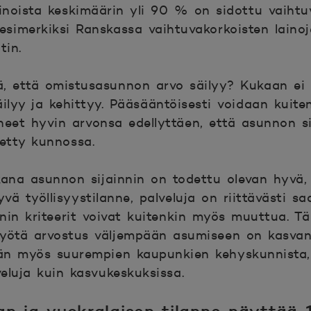
inoista keskimäärin yli 90 % on sidottu vaihtu
 esimerkiksi Ranskassa vaihtuvakorkoisten laino
tin.
tä, että omistusasunnon arvo säilyy? Kukaan ei
ilyy ja kehittyy. Pääsääntöisesti voidaan kuite
neet hyvin arvonsa edellyttäen, että asunnon s
detty kunnossa.
na asunnon sijainnin on todettu olevan hyvä, 
vä työllisyystilanne, palveluja on riittävästi sa
nin kriteerit voivat kuitenkin myös muuttua. Täl
yötä arvostus väljempään asumiseen on kasvanu
ään myös suurempien kaupunkien kehyskunnista, 
veluja kuin kasvukeskuksissa.