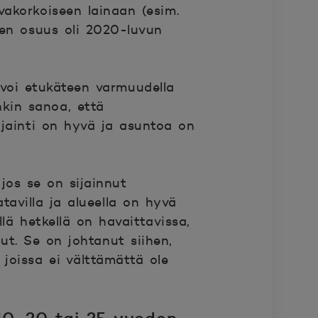
vakorkoiseen lainaan (esim.
jen osuus oli 2020-luvun
 voi etukäteen varmuudella
nkin sanoa, että
ijainti on hyvä ja asuntoa on
jos se on sijainnut
atavilla ja alueella on hyvä
lä hetkellä on havaittavissa,
t. Se on johtanut siihen,
joissa ei välttämättä ole