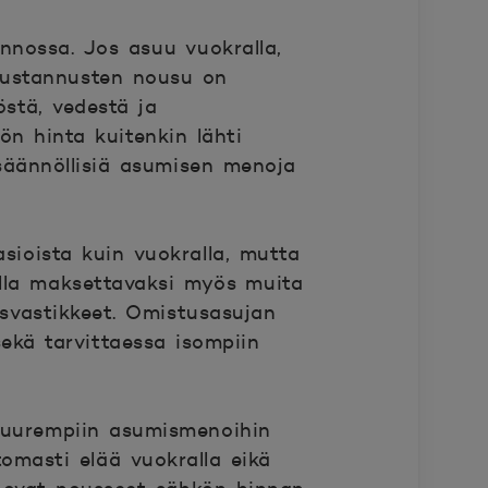
nnossa. Jos asuu vuokralla,
kustannusten nousu on
stä, vedestä ja
ön hinta kuitenkin lähti
säännöllisiä asumisen menoja
ioista kuin vuokralla, mutta
ulla maksettavaksi myös muita
usvastikkeet. Omistusasujan
ekä tarvittaessa isompiin
 suurempiin asumismenoihin
omasti elää vuokralla eikä