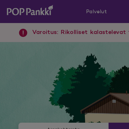
Palvelut
POP Pankki, etusivulle
Varoitus: Rikolliset kalastelevat 
Uutishuoneen valikko