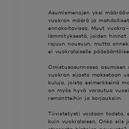
Asumismenojen yksi määräävä 
vuokran määrä ja mahdolliset
ennakoitavissa. Muut vuokra
lämmityksestä, joiden hinnat 
rajuun nousuun, mutta onneks
ei vuokralaiselle pääsääntöises
Omistusasunnossa asumisen m
vuokran sijasta maksetaan us
kuluja, joista esimerkkeinä m
on myös hyvä varautua vuositt
remontteihin ja korjauksiin.
Tiivistetysti voidaan todeta
kuin vuokralaisen. Onko siis 