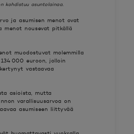
n kohdistuu asuntolainaa.
arvo ja asumisen menot ovat
ta menot nousevat pitkällä
menot muodostuvat molemmilla
134 000 euroon, jolloin
 kertynyt vastaavaa
a asioista, mutta
unnon varallisuusarvoa on
taavaa asumiseen liittyvää
vät huomattavasti vuokralla