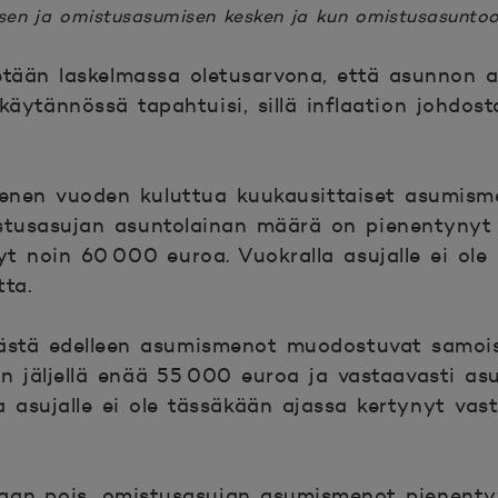
sen ja omistusasumisen kesken ja kun omistusasuntoo
etään laskelmassa oletusarvona, että asunnon 
äytännössä tapahtuisi, sillä inflaation johdos
enen vuoden kuluttua kuukausittaiset asumis
stusasujan asuntolainan määrä on pienentynyt 
yt noin 60 000 euroa. Vuokralla asujalle ei ole
tta.
tä edelleen asumismenot muodostuvat samoist
n jäljellä enää 55 000 euroa ja vastaavasti as
 asujalle ei ole tässäkään ajassa kertynyt vas
aan pois, omistusasujan asumismenot pienenty