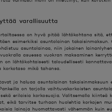
 Tätä varmasti moni on miettinyt, kun korotki
ttää varallisuutta
ailtaessa on hyvä pitää lähtökohtana sitä, että
ältäen esimerkiksi asuntolainan takaisinmaksun
ohdistuu asuntolainaa, niin jokainen lainanlyh
s vuokralla asuessa vuokran maksaminen kerryt
n on lähtökohtaisesti taloudellisesti kannattav
a korkotaso mikä tahansa.
tavat ja haluaa asuntolainan takaisinmaksuun e
Pankeilla on tarjolla vaihtuvakorkoisten asuntol
sekä erilaisia korkosuojia. Valitsemalla kiinteä
t, eikä tarvitse turhaan huolehtia korkojen muut
oisia lainoja huomattavasti vähemmän kuin eu