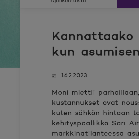
Ajankohtaista
Kannattaako 
kun asumisen
16.2.2023
Moni miettii parhaillaa
kustannukset ovat nouss
kuten sähkön hintaan t
kehityspäällikkö Sari Ai
markkinatilanteessa as