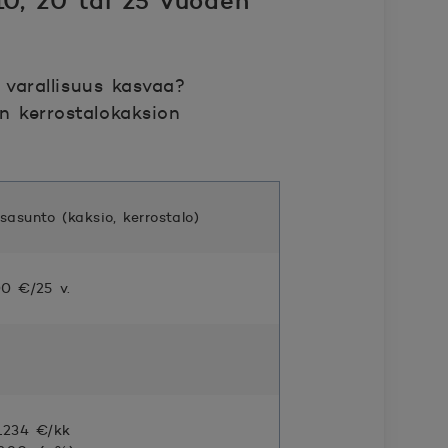
10, 20 tai 25 vuoden
varallisuus kasvaa?
en kerrostalokaksion
asunto (kaksio, kerrostalo)
0 €/25 v.
1234 €/kk