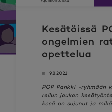
Ajankohtaista
Kesätöissä P
ongelmien ra
opettelua
9.8.2021
POP Pankki -ryhmään kuu
reilun joukon kesätyönt
kesä on sujunut ja mikä