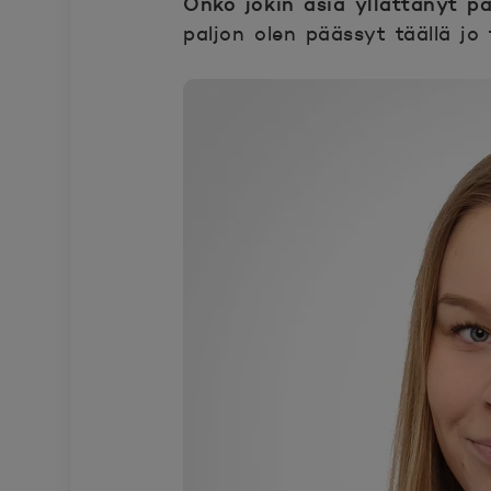
Onko jokin asia yllättänyt p
paljon olen päässyt täällä jo