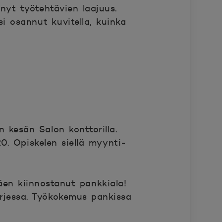
nyt työtehtävien laajuus.
si osannut kuvitella, kuinka
n kesän Salon konttorilla.
0. Opiskelen siellä myynti-
äen kiinnostanut pankkiala!
arjessa. Työkokemus pankissa