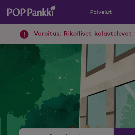
Palvelut
POP Pankki, etusivulle
Varoitus: Rikolliset kalastelevat 
Uutishuoneen valikko