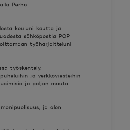
alla Perho
desta kouluni kautta ja
kuvuodesta sähköpostia POP
oittamaan työharjoitteluni
ssa työskentely.
uheluihin ja verkkoviesteihin
uusimisia ja paljon muuta.
monipuolisuus, ja olen