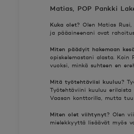
Matias, POP Pankki Lak
Kuka olet?
Olen Matias Rusi, 
ja pääaineenani ovat rahoitus
Miten päädyit hakemaan kesä
opiskelemastani alasta. Koin 
vuoksi, minkä suhteen en ere
Mitä työtehtäviisi kuuluu?
Työ
Työtehtäviini kuuluu erilaista
Vaasan konttorilla, mutta tuu
Miten olet viihtynyt?
Olen vii
mielekkyyttä lisäävät myös vai