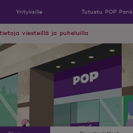
Yrityksille
Tutustu POP Pank
tietoja viesteillä ja puheluilla