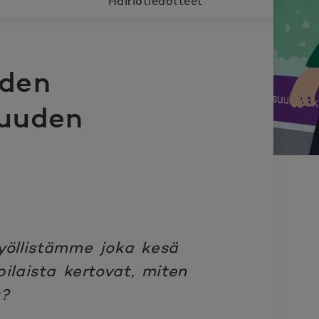
Häiriötiedotteet
iden
 uuden
yöllistämme joka kesä
ilaista kertovat, miten
t?