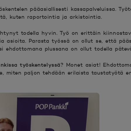
skentelen pääasiallisesti kassapalveluissa. Työ
ä, kuten raportointia ja arkistointia.
htynyt todella hyvin. Työ on erittäin kiinnosta
ia asioita. Parasta työssä on ollut se, että pä
si ehdottomana plussana on ollut todella pätev
ankissa työskentelyssä?
Monet asiat! Ehdottomas
se, miten paljon tehdään erilaista taustatyötä 