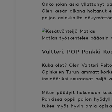
Onko jokin asia yllättänyt p
Olen kesän aikana hoitanut eri
paljon asiakkailta näkymättö
Matias työskentelee pääosin V
Valtteri, POP Pankki Ko
Kuka olet?
Olen Valtteri Pelto
Opiskelen Turun ammattikorke
insinööriksi seuraavat neljä v
Miten päädyit hakemaan kes
Pankissa oppii paljon hyödyll
tukee myös hyvin omia opiskel