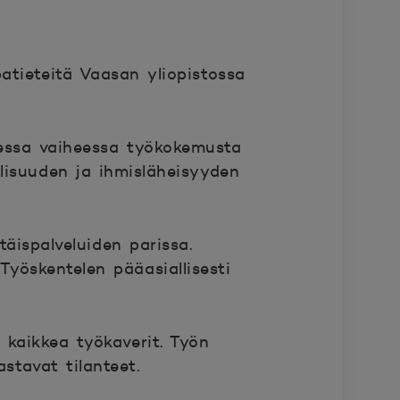
atieteitä Vaasan yliopistossa
essa vaiheessa työkokemusta
lisuuden ja ihmisläheisyyden
äispalveluiden parissa.
Työskentelen pääasiallisesti
 kaikkea työkaverit. Työn
stavat tilanteet.