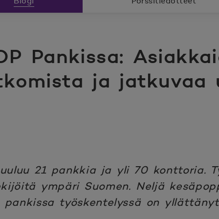
Blogi
Pörssitiedotteet
OP Pankissa: Asiakka
tkomista ja jatkuvaa
luu 21 pankkia ja yli 70 konttoria. T
ekijöitä ympäri Suomen. Neljä kesäpopp
 pankissa työskentelyssä on yllättäny