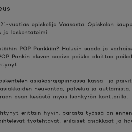
eus
21-vuotias opiskelija Vaasasta. Opiskelen kaupp
 ja laskentatoimi.
töihin POP Pankkiin?
Halusin saada jo varhais
POP Pankin olevan sopiva paikka aloittaa paikal
htynyt.
skentelen asiakasrajapinnassa kassa- ja päivitt
 asiakkaiden neuvontaa, palvelua ja auttamista. 
raan osan kesästä myös Isonkyrön konttorilla.
htynyt erittäin hyvin, parasta työssä on ennen
htelevat työtehtävät, erilaiset asiakkaat ja haa