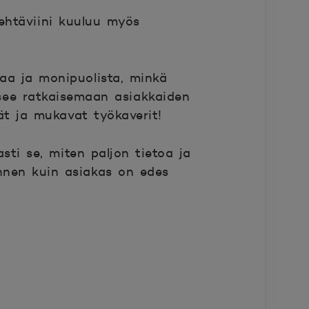
tehtäviini kuuluu myös
vaa ja monipuolista, minkä
äsee ratkaisemaan asiakkaiden
ät ja mukavat työkaverit!
ti se, miten paljon tietoa ja
ennen kuin asiakas on edes