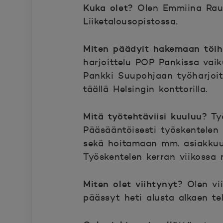
Kuka olet?
Olen Emmiina Rauti
Liiketalousopistossa.
Miten päädyit hakemaan töi
harjoittelu POP Pankissa vaik
Pankki Suupohjaan työharjoitt
täällä Helsingin konttorilla.
Mitä työtehtäviisi kuuluu?
Työ
Pääsääntöisesti työskentelen 
sekä hoitamaan mm. asiakkuuks
Työskentelen kerran viikossa 
Miten olet viihtynyt?
Olen vii
päässyt heti alusta alkaen te