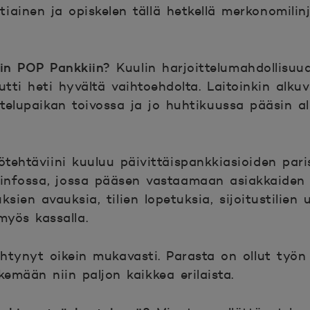
ainen ja opiskelen tällä hetkellä merkonomilinj
hin POP Pankkiin?
Kuulin harjoittelumahdollisuu
utti heti hyvältä vaihtoehdolta. Laitoinkin al
elupaikan toivossa ja jo huhtikuussa pääsin al
tehtäviini kuuluu päivittäispankkiasioiden pari
infossa, jossa pääsen vastaamaan asiakkaiden p
ien avauksia, tilien lopetuksia, sijoitustilien 
myös kassalla.
htynyt oikein mukavasti. Parasta on ollut työn 
kemään niin paljon kaikkea erilaista.