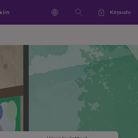
kiin
Kirjaudu
Language
Hae
Kieli,
Språk,
Language