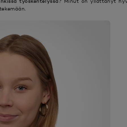
ankissa työskentelyssä?
Minut on yllättänyt hyvä
 tekemään.