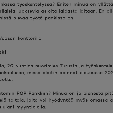
ankissa työskentelyssä?
Eniten minua on yllättä
laisia juoksevia asioita laidasta laitaan. En oli
missä olevaa työtä pankissa on.
aasan konttorilla.
ski
la, 20-vuotias nuorimies Turusta ja työskentele
akoulussa, missä aloitin opinnot elokuussa 202
uotta.
ätöihin POP Pankkiin?
Minua on jo pienestä pit
isiä taitoja, joita voi hyödyntää myös omassa 
ujani myyntialalla.