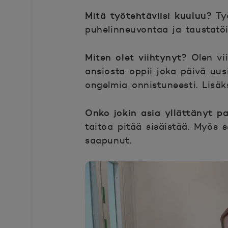
Mitä työtehtäviisi kuuluu?
Työ
puhelinneuvontaa ja taustatöit
Miten olet viihtynyt?
Olen vii
ansiosta oppii joka päivä uus
ongelmia onnistuneesti. Lisäk
Onko jokin asia yllättänyt p
taitoa pitää sisäistää. Myös 
saapunut.