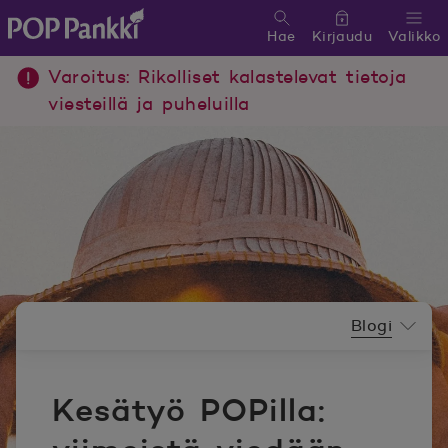
Hae
Kirjaudu
Valikko
POP Pankki, etusivulle
Varoitus: Rikolliset kalastelevat tietoja
viesteillä ja puheluilla
Uutishuoneen valikko
Blogi
Kesätyö POPilla: