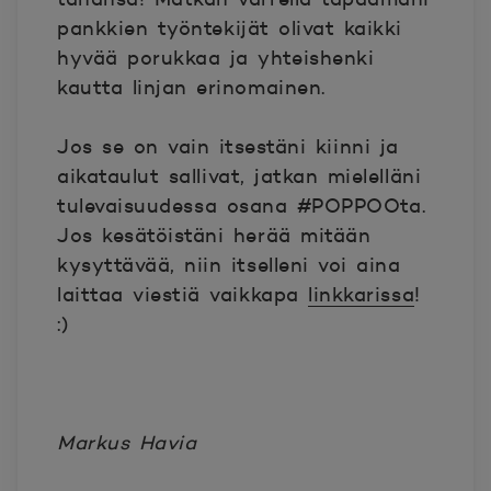
pankkien työntekijät olivat kaikki
hyvää porukkaa ja yhteishenki
kautta linjan erinomainen.
Jos se on vain itsestäni kiinni ja
aikataulut sallivat, jatkan mielelläni
tulevaisuudessa osana #POPPOOta.
Jos kesätöistäni herää mitään
kysyttävää, niin itselleni voi aina
laittaa viestiä vaikkapa
linkkarissa
!
:)
Markus Havia