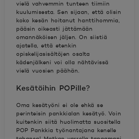
vielä vahvemmin tunteen tiimiin
kuulumisesta. Sen sijaan, että olisin
koko kesän hoitanut hanttihommia,
pääsin oikeasti jättämään
omannäköisen jäljen. On siistiä
ajatella, että etenkin
opiskelijasisältöjen osalta
kädenjälkeni voi olla nähtävissä
vielä vuosien päähän.
Kesätöihin POPille?
Oma kesätyöni ei ole ehkä se
perinteisin pankkialan kesätyö. Voin
kuitenkin siitä huolimatta suositella
POP Pankkia työnantajana kenelle
tahansa! Matkan varrella tapaamani