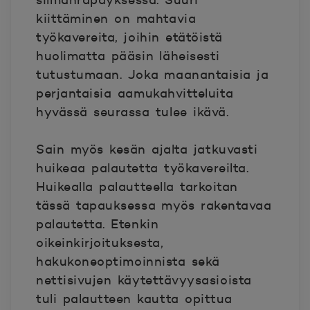
silmänräpäyksessä. Suuri
kiittäminen on mahtavia
työkavereita, joihin etätöistä
huolimatta pääsin läheisesti
tutustumaan. Joka maanantaisia ja
perjantaisia aamukahvitteluita
hyvässä seurassa tulee ikävä.
Sain myös kesän ajalta jatkuvasti
huikeaa palautetta työkavereilta.
Huikealla palautteella tarkoitan
tässä tapauksessa myös rakentavaa
palautetta. Etenkin
oikeinkirjoituksesta,
hakukoneoptimoinnista sekä
nettisivujen käytettävyysasioista
tuli palautteen kautta opittua