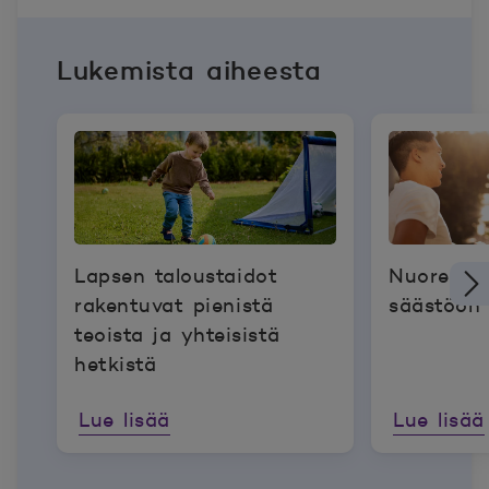
Lukemista aiheesta
Lapsen taloustaidot
Nuoren k
rakentuvat pienistä
säästöön 
teoista ja yhteisistä
hetkistä
Lue lisää
Lue lisää