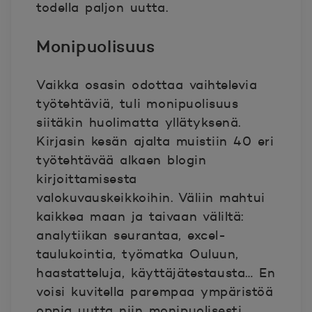
todella paljon uutta.
Monipuolisuus
Vaikka osasin odottaa vaihtelevia
työtehtäviä, tuli monipuolisuus
siitäkin huolimatta yllätyksenä.
Kirjasin kesän ajalta muistiin 40 eri
työtehtävää alkaen blogin
kirjoittamisesta
valokuvauskeikkoihin. Väliin mahtui
kaikkea maan ja taivaan väliltä:
analytiikan seurantaa, excel-
taulukointia, työmatka Ouluun,
haastatteluja, käyttäjätestausta… En
voisi kuvitella parempaa ympäristöä
oppia uutta niin monipuolisesti.