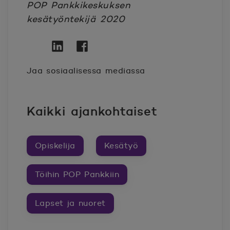
POP Pankkikeskuksen
kesätyöntekijä 2020
Twitter
Avautuu uuteen ikkunaan.
Linkedin
Avautuu uuteen ikkunaan.
Facebook
Avautuu uuteen ikkunaan.
Jaa sosiaalisessa mediassa
Kaikki ajankohtaiset
Opiskelija
Kesätyö
Töihin POP Pankkiin
Lapset ja nuoret