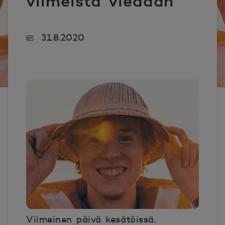
viimeistä viedään
31.8.2020
Viimeinen päivä kesätöissä.