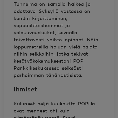
Tunnelma on samalla haikea ja
odottava. Syksyllä vastassa on
kandin kirjoittaminen,
vapaaehtoishommat ja
valokuvauskeikat, keväällä
toivottavasti vaihto-opinnot. Näin
loppumetreillä haluan vielä palata
niihin seikkoihin, jotka tekivät
kesätyökokemuksestani POP
Pankkikeskuksessa selkeästi
parhaimman tähänastisista.
Ihmiset
Kuluneet neljä kuukautta POPilla
ovat menneet ohi kuin