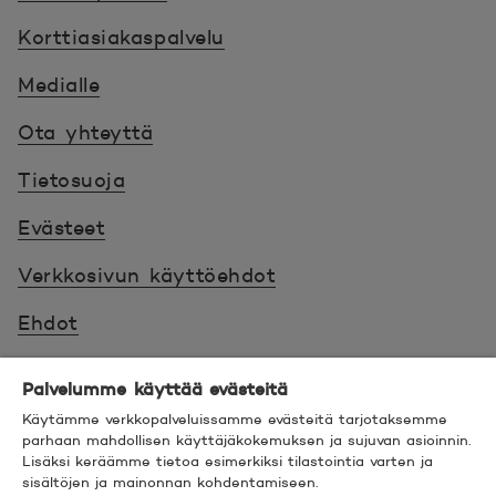
Korttiasiakaspalvelu
Medialle
Ota yhteyttä
Tietosuoja
Evästeet
Verkkosivun käyttöehdot
Ehdot
Turvallinen asiointi
Palvelumme käyttää evästeitä
Saavutettavuus
Käytämme verkkopalveluissamme evästeitä tarjotaksemme
parhaan mahdollisen käyttäjäkokemuksen ja sujuvan asioinnin.
Lisäksi keräämme tietoa esimerkiksi tilastointia varten ja
Hyödyllistä tietää
sisältöjen ja mainonnan kohdentamiseen.