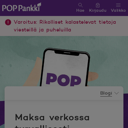
Hae
Kirjaudu
Valikko
POP Pankki, etusivulle
Varoitus: Rikolliset kalastelevat tietoja
viesteillä ja puheluilla
Uutishuoneen valikko
Blogi
Maksa verkossa