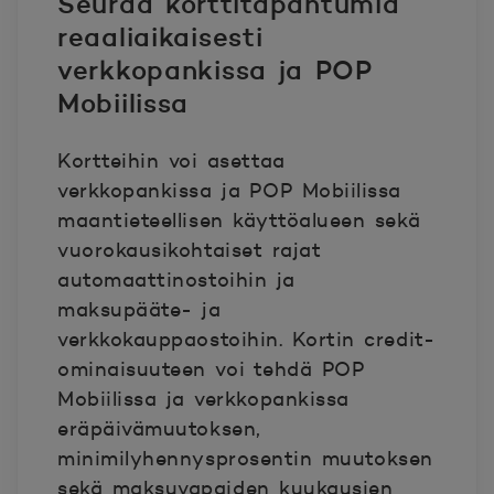
Seuraa korttitapahtumia
reaaliaikaisesti
verkkopankissa ja POP
Mobiilissa
Kortteihin voi asettaa
verkkopankissa ja POP Mobiilissa
maantieteellisen käyttöalueen sekä
vuorokausikohtaiset rajat
automaattinostoihin ja
maksupääte- ja
verkkokauppaostoihin. Kortin credit-
ominaisuuteen voi tehdä POP
Mobiilissa ja verkkopankissa
eräpäivämuutoksen,
minimilyhennysprosentin muutoksen
sekä maksuvapaiden kuukausien