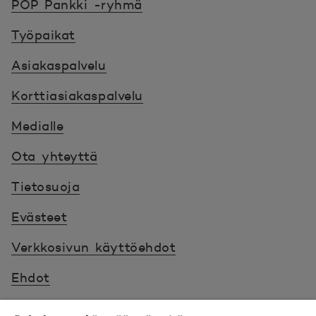
POP Pankki -ryhmä
Työpaikat
Asiakaspalvelu
Korttiasiakaspalvelu
Medialle
Ota yhteyttä
Tietosuoja
Evästeet
Verkkosivun käyttöehdot
Ehdot
Turvallinen asiointi