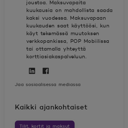
joustoa. Maksuvapaita
kuukausia on mahdollista saada
kaksi vuodessa. Maksuvapaan
kuukauden saat käyttöösi, kun
käyt tekemässä muutoksen
verkkopankissa, POP Mobiilissa
tai ottamalla yhteyttä
korttiasiakaspalveluun.
Twitter
Avautuu uuteen ikkunaan.
Linkedin
Avautuu uuteen ikkunaan.
Facebook
Avautuu uuteen ikkunaan.
Jaa sosiaalisessa mediassa
Kaikki ajankohtaiset
Tilit, kortit ja maksut