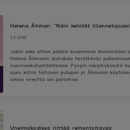
Helena Åhman: ”Näin kehität tilannetajuasi
3.1.2019
Jokin aika sitten pääsin kuulemaan ihmismielen as
Helena Åhmanin ajatuksia herättävän puheenvuor
vuorovaikutustilanteissa. Pysyin väsymyksestä hu
ajan, kiitos taitavan puhujan ja Åhmanin käytännö
omaa vireyttä voi parantaa.
Unelmakodissa riittää remontoitavaa