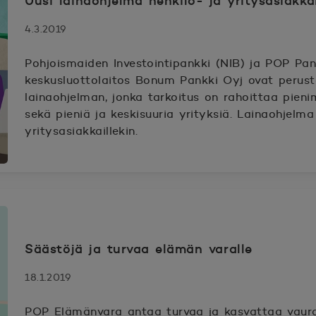
Uusi lainaohjelma henkilö- ja yritysasiakkai
4.3.2019
Pohjoismaiden Investointipankki (NIB) ja POP Pa
keskusluottolaitos Bonum Pankki Oyj ovat perust
lainaohjelman, jonka tarkoitus on rahoittaa pien
sekä pieniä ja keskisuuria yrityksiä. Lainaohjelma 
yritysasiakkaillekin.
Säästöjä ja turvaa elämän varalle
18.1.2019
POP Elämänvara antaa turvaa ja kasvattaa vaura