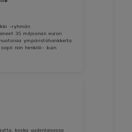
lle
nkki -ryhmän
aneet 35 miljoonan euron
imuotoisia ympäristöhankkeita
sopii niin henkilö- kuin
utta, koska uudenlaisessa