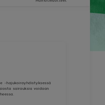
Häiriötiedotteet
se -hajukoirayhdistyksessä
siosta sairauksia voidaan
iheessa.