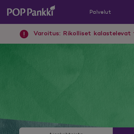
Palvelut
POP Pankki, etusivulle
Varoitus: Rikolliset kalastelevat 
Uutishuoneen valikko