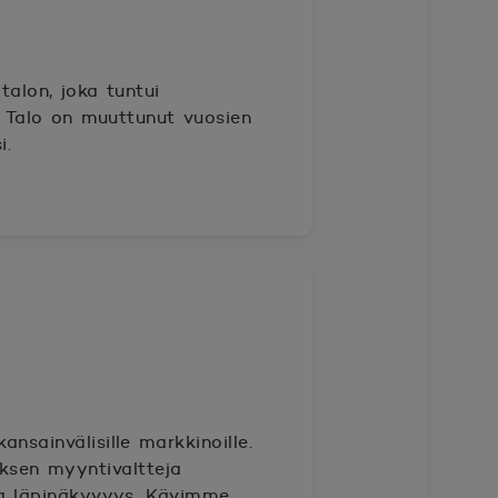
alon, joka tuntui
. Talo on muuttunut vuosien
i.
nsainvälisille markkinoille.
yksen myyntivaltteja
ja läpinäkyvyys. Kävimme