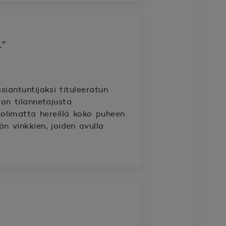
.”
iantuntijaksi tituleeratun
on tilannetajusta
olimatta hereillä koko puheen
n vinkkien, joiden avulla