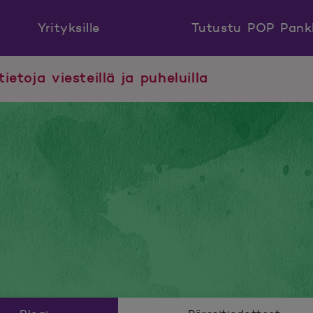
Yrityksille
Tutustu POP Pank
tietoja viesteillä ja puheluilla