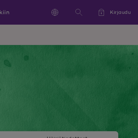
kiin
Kirjaudu
Language
Hae
Kieli,
Språk,
Language