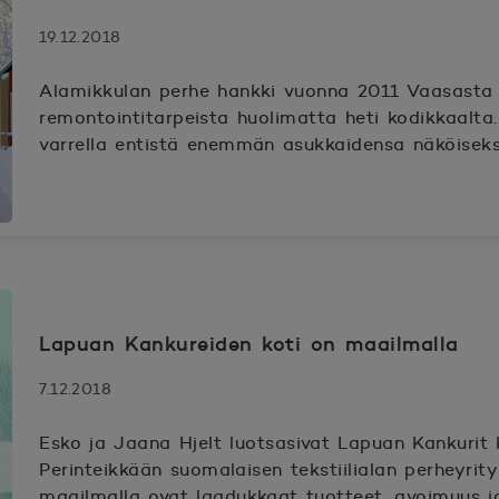
19.12.2018
Alamikkulan perhe hankki vuonna 2011 Vaasasta t
remontointitarpeista huolimatta heti kodikkaalta
varrella entistä enemmän asukkaidensa näköiseks
Lapuan Kankureiden koti on maailmalla
7.12.2018
Esko ja Jaana Hjelt luotsasivat Lapuan Kankurit ka
Perinteikkään suomalaisen tekstiilialan perheyrit
maailmalla ovat laadukkaat tuotteet, avoimuus 