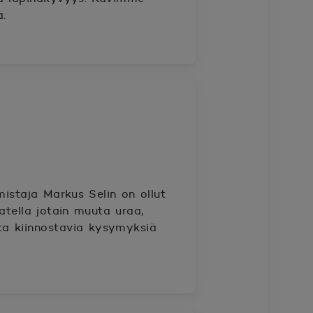
a.
mistaja Markus Selin on ollut
jatella jotain muuta uraa,
ta kiinnostavia kysymyksiä