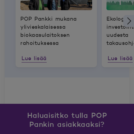
POP Pankki mukana
Ekologisii
ylivieskalaisessa
investoin
biokaasulaitoksen
uudesta
rahoituksessa
takausohj
Lue lisää
Lue lisää
Haluaisitko tulla POP
Pankin asiakkaaksi?