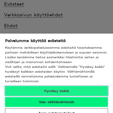
Evästeet
Verkkosivun käyttöehdot
Ehdot
Turvallinen asiointi
Palvelumme käyttää evästeitä
Saavutettavuus
Käytämme verkkopalveluissamme evästeitä tarjotaksemme
parhaan mahdollisen käyttäjäkokemuksen ja sujuvan asioinnin.
Lisäksi keräämme tietoa esimerkiksi tilastointia varten ja
Hyödyllistä tietää
sisältöjen ja mainonnan kohdentamiseen.
Voit valita, mitä evästeitä sallit. Valitsemalla ”Hyväksy kaikki”
© 2026 POP Pankki,
Hevosenkenkä 3, 02600
hyväksyt kaikkien evästeiden käytön. Välttämättömillä
evästeillä varmistamme palveluidemme luotettavan ja
ESPOO
turvallisen toiminnan.
Hyväksy kaikki
Vain välttämättömät
Seuraa meitä sosiaalisessa mediassa