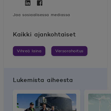
Twitter
Avautuu uuteen ikkunaan.
Linkedin
Avautuu uuteen ikkunaan.
Facebook
Avautuu uuteen ikkunaan.
Jaa sosiaalisessa mediassa
Kaikki ajankohtaiset
Vihreä laina
Versorahoitus
Lukemista aiheesta