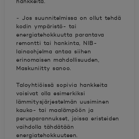
hankkeita.
‒ Jos suunnitelmissa on ollut tehdä
kodin ympäristö- tai
energiatehokkuutta parantava
remontti tai hankinta, NIB-
lainaohjelma antaa siihen
erinomaisen mahdollisuuden,
Maskuniitty sanoo.
Taloyhtiöissä sopivia hankkeita
voisivat olla esimerkiksi
lämmitysjärjestelmän uusiminen
kauko- tai maalämpöön ja
perusparannukset, joissa eristeiden
vaihdolla tähdätään
energiatehokkuuteen.