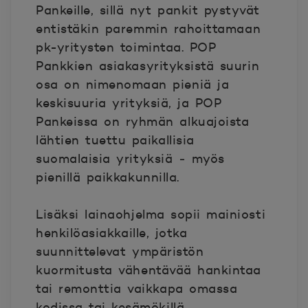
Pankeille, sillä nyt pankit pystyvät
entistäkin paremmin rahoittamaan
pk-yritysten toimintaa. POP
Pankkien asiakasyrityksistä suurin
osa on nimenomaan pieniä ja
keskisuuria yrityksiä, ja POP
Pankeissa on ryhmän alkuajoista
lähtien tuettu paikallisia
suomalaisia yrityksiä ‒ myös
pienillä paikkakunnilla.
Lisäksi lainaohjelma sopii mainiosti
henkilöasiakkaille, jotka
suunnittelevat ympäristön
kuormitusta vähentävää hankintaa
tai remonttia vaikkapa omassa
kodissa tai kesämökillä.