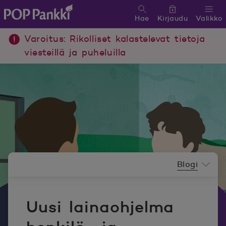
Hae
Kirjaudu
Valikko
POP Pankki, etusivulle
Varoitus: Rikolliset kalastelevat tietoja
viesteillä ja puheluilla
Uutishuoneen valikko
Blogi
Uusi lainaohjelma