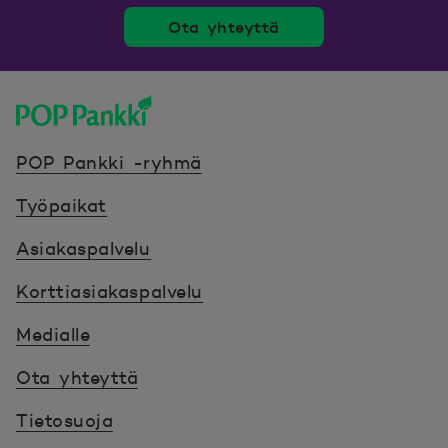
Ota yhteyttä
POP Pankki, etusivulle
POP Pankki -ryhmä
Työpaikat
Asiakaspalvelu
Korttiasiakaspalvelu
Medialle
Ota yhteyttä
Tietosuoja