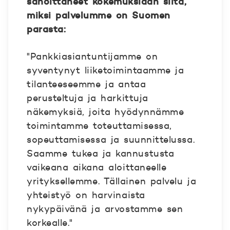
sanoittaneet kokemuksiaan siitä,
miksi palvelumme on Suomen
parasta:
"Pankkiasiantuntijamme on
syventynyt liiketoimintaamme ja
tilanteeseemme ja antaa
perusteltuja ja harkittuja
näkemyksiä, joita hyödynnämme
toimintamme toteuttamisessa,
sopeuttamisessa ja suunnittelussa.
Saamme tukea ja kannustusta
vaikeana aikana aloittaneelle
yrityksellemme. Tällainen palvelu ja
yhteistyö on harvinaista
nykypäivänä ja arvostamme sen
korkealle."