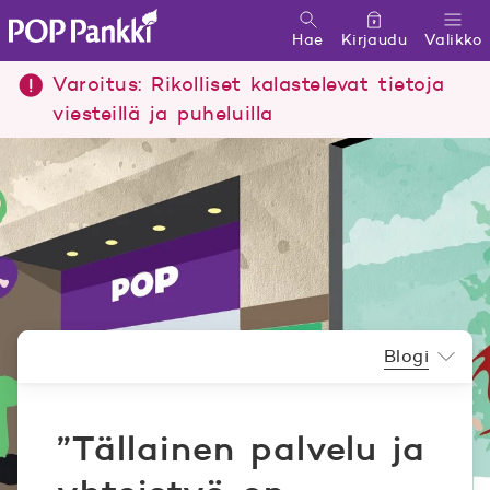
Hae
Kirjaudu
Valikko
POP Pankki, etusivulle
Varoitus: Rikolliset kalastelevat tietoja
viesteillä ja puheluilla
Uutishuoneen valikko
Blogi
”Tällainen palvelu ja