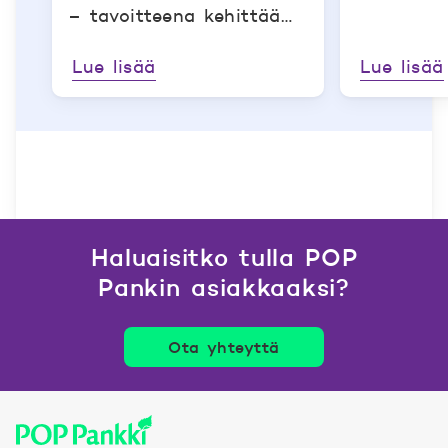
– tavoitteena kehittää
maatilojen
Lue lisää
Lue lisää
vastuullisuusraportointia
Haluaisitko tulla POP
Pankin asiakkaaksi?
Ota yhteyttä