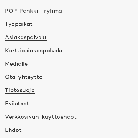
POP Pankki, etusivulle
POP Pankki -ryhmä
Työpaikat
Asiakaspalvelu
Korttiasiakaspalvelu
Medialle
Ota yhteyttä
Tietosuoja
Evästeet
Verkkosivun käyttöehdot
Ehdot