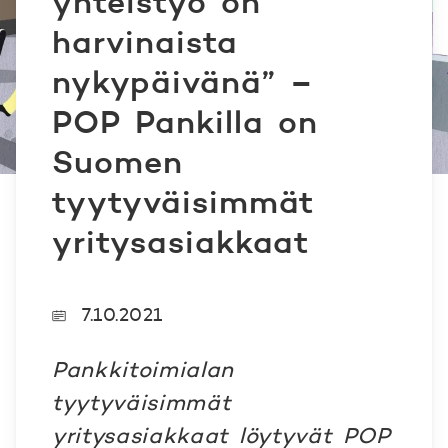
yhteistyö on
harvinaista
nykypäivänä” –
POP Pankilla on
Suomen
tyytyväisimmät
yritysasiakkaat
7.10.2021
Pankkitoimialan
tyytyväisimmät
yritysasiakkaat löytyvät POP