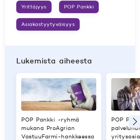
Yrittäjyys
POP Pankki
Asiakastyytyväisyys
Lukemista aiheesta
POP Pankki -ryhmä
POP Pank
mukana ProAgrian
palvelunu
VastuuFarmi-hankkeessa
yritysasi