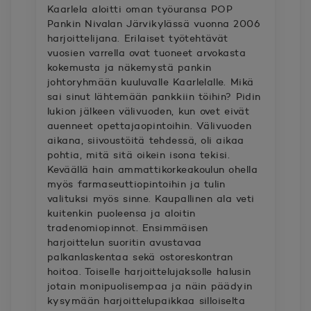
Kaarlela aloitti oman työuransa POP
Pankin Nivalan Järvikylässä vuonna 2006
harjoittelijana. Erilaiset työtehtävät
vuosien varrella ovat tuoneet arvokasta
kokemusta ja näkemystä pankin
johtoryhmään kuuluvalle Kaarlelalle. Mikä
sai sinut lähtemään pankkiin töihin? Pidin
lukion jälkeen välivuoden, kun ovet eivät
auenneet opettajaopintoihin. Välivuoden
aikana, siivoustöitä tehdessä, oli aikaa
pohtia, mitä sitä oikein isona tekisi.
Keväällä hain ammattikorkeakoulun ohella
myös farmaseuttiopintoihin ja tulin
valituksi myös sinne. Kaupallinen ala veti
kuitenkin puoleensa ja aloitin
tradenomiopinnot. Ensimmäisen
harjoittelun suoritin avustavaa
palkanlaskentaa sekä ostoreskontran
hoitoa. Toiselle harjoittelujaksolle halusin
jotain monipuolisempaa ja näin päädyin
kysymään harjoittelupaikkaa silloiselta