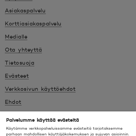
Asiakaspalvelu
Korttiasiakaspalvelu
Medialle
Ota yhteyttä
Tietosuoja
Evästeet
Verkkosivun käyttöehdot
Ehdot
Turvallinen asiointi
Palvelumme käyttää evästeitä
Saavutettavuus
Käytämme verkkopalveluissamme evästeitä tarjotaksemme
parhaan mahdollisen käyttäjäkokemuksen ja sujuvan asioinnin.