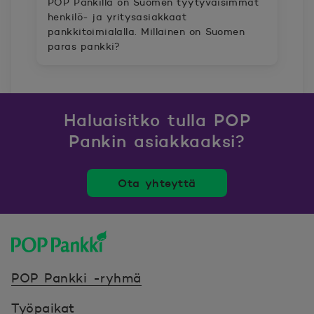
POP Pankilla on Suomen tyytyväisimmät
henkilö- ja yritysasiakkaat
pankkitoimialalla. Millainen on Suomen
paras pankki?
Haluaisitko tulla POP
Pankin asiakkaaksi?
Ota yhteyttä
POP Pankki, etusivulle
POP Pankki -ryhmä
Työpaikat