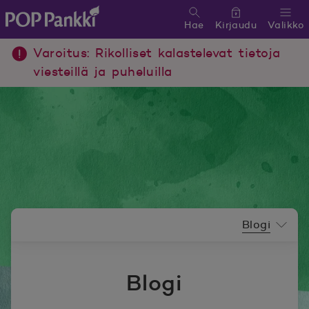
Hae
Kirjaudu
Valikko
POP Pankki, etusivulle
Varoitus: Rikolliset kalastelevat tietoja
viesteillä ja puheluilla
Uutishuoneen valikko
Blogi
Blogi