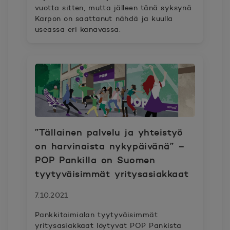
vuotta sitten, mutta jälleen tänä syksynä
Karpon on saattanut nähdä ja kuulla
useassa eri kanavassa.
”Tällainen palvelu ja yhteistyö
on harvinaista nykypäivänä” –
POP Pankilla on Suomen
tyytyväisimmät yritysasiakkaat
7.10.2021
Pankkitoimialan tyytyväisimmät
yritysasiakkaat löytyvät POP Pankista