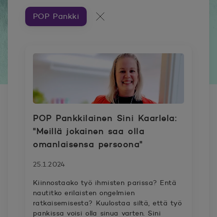
POP Pankki
Artikkeleita aiheesta ###
Kaikki artikkelit
POP Pankkilainen Sini Kaarlela:
"Meillä jokainen saa olla
omanlaisensa persoona"
25.1.2024
Kiinnostaako työ ihmisten parissa? Entä
nautitko erilaisten ongelmien
ratkaisemisesta? Kuulostaa siltä, että työ
pankissa voisi olla sinua varten. Sini