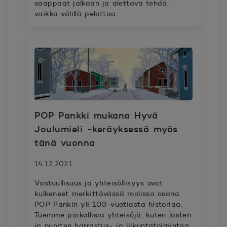
saappaat jalkaan ja alettava tehdä,
vaikka välillä pelottaa.
POP Pankki mukana Hyvä
Joulumieli -keräyksessä myös
tänä vuonna
14.12.2021
Vastuullisuus ja yhteisöllisyys ovat
kulkeneet merkittävässä roolissa osana
POP Pankin yli 100-vuotiasta historiaa.
Tuemme paikallisia yhteisöjä, kuten lasten
ja nuorten harrastus- ja liikuntatoimintaa