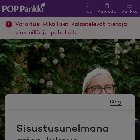
Hae
Kirjaudu
Valikko
POP Pankki, etusivulle
Varoitus: Rikolliset kalastelevat tietoja
viesteillä ja puheluilla
Uutishuoneen valikko
Blogi
Sisustusunelmana