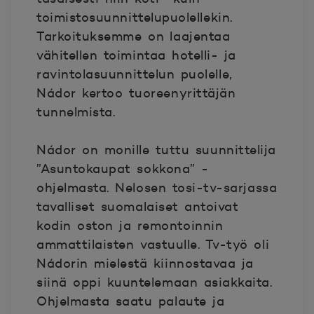
toimistosuunnittelupuolellekin.
Tarkoituksemme on laajentaa
vähitellen toimintaa hotelli- ja
ravintolasuunnittelun puolelle,
Nádor kertoo tuoreenyrittäjän
tunnelmista.
Nádor on monille tuttu suunnittelija
”Asuntokaupat sokkona” -
ohjelmasta. Nelosen tosi-tv-sarjassa
tavalliset suomalaiset antoivat
kodin oston ja remontoinnin
ammattilaisten vastuulle. Tv-työ oli
Nádorin mielestä kiinnostavaa ja
siinä oppi kuuntelemaan asiakkaita.
Ohjelmasta saatu palaute ja