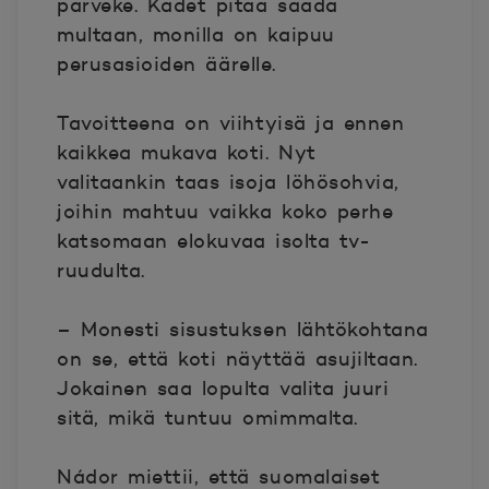
parveke. Kädet pitää saada
multaan, monilla on kaipuu
perusasioiden äärelle.
Tavoitteena on viihtyisä ja ennen
kaikkea mukava koti. Nyt
valitaankin taas isoja löhösohvia,
joihin mahtuu vaikka koko perhe
katsomaan elokuvaa isolta tv-
ruudulta.
– Monesti sisustuksen lähtökohtana
on se, että koti näyttää asujiltaan.
Jokainen saa lopulta valita juuri
sitä, mikä tuntuu omimmalta.
Nádor miettii, että suomalaiset