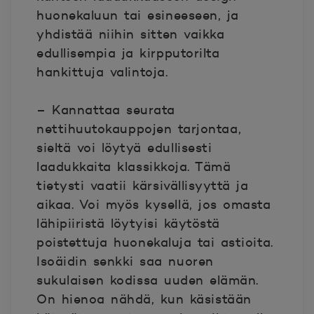
huonekaluun tai esineeseen, ja
yhdistää niihin sitten vaikka
edullisempia ja kirpputorilta
hankittuja valintoja.
– Kannattaa seurata
nettihuutokauppojen tarjontaa,
sieltä voi löytyä edullisesti
laadukkaita klassikkoja. Tämä
tietysti vaatii kärsivällisyyttä ja
aikaa. Voi myös kysellä, jos omasta
lähipiiristä löytyisi käytöstä
poistettuja huonekaluja tai astioita.
Isoäidin senkki saa nuoren
sukulaisen kodissa uuden elämän.
On hienoa nähdä, kun käsistään