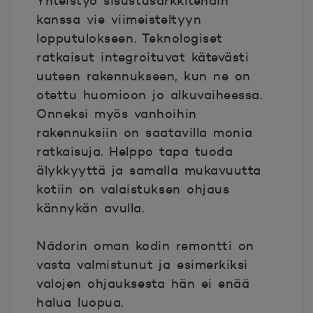
Yhteistyö sisustusarkkitehdin
kanssa vie viimeisteltyyn
lopputulokseen. Teknologiset
ratkaisut integroituvat kätevästi
uuteen rakennukseen, kun ne on
otettu huomioon jo alkuvaiheessa.
Onneksi myös vanhoihin
rakennuksiin on saatavilla monia
ratkaisuja. Helppo tapa tuoda
älykkyyttä ja samalla mukavuutta
kotiin on valaistuksen ohjaus
kännykän avulla.
Nádorin oman kodin remontti on
vasta valmistunut ja esimerkiksi
valojen ohjauksesta hän ei enää
halua luopua.