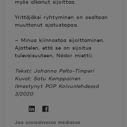
myös alkanut sijoittaa.
Yrittäjäksi ryhtyminen on osaltaan
muuttanut ajatustapaa.
– Minua kiinnostaa sijoittaminen.
Ajattelen, että se on sijoitus
tulevaisuuteen, Nádor miettii.
Teksti: Johanna Pelto-Timperi
Kuvat: Satu Kemppainen
Ilmestynyt POP Koivunlehdessä
3/2020
Twitter
Avautuu uuteen ikkunaan.
Linkedin
Avautuu uuteen ikkunaan.
Facebook
Avautuu uuteen ikkunaan.
Jaa sosiaalisessa mediassa