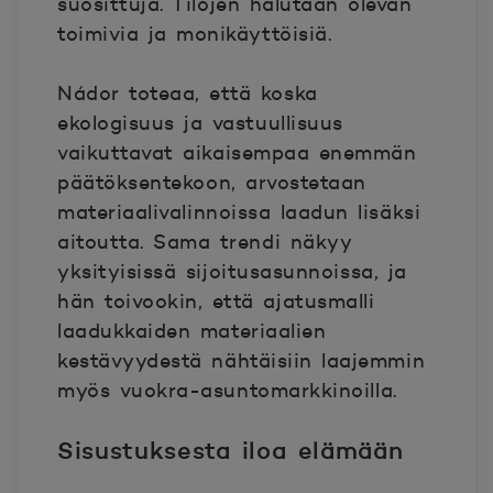
suosittuja. Tilojen halutaan olevan
toimivia ja monikäyttöisiä.
Nádor toteaa, että koska
ekologisuus ja vastuullisuus
vaikuttavat aikaisempaa enemmän
päätöksentekoon, arvostetaan
materiaalivalinnoissa laadun lisäksi
aitoutta. Sama trendi näkyy
yksityisissä sijoitusasunnoissa, ja
hän toivookin, että ajatusmalli
laadukkaiden materiaalien
kestävyydestä nähtäisiin laajemmin
myös vuokra-asuntomarkkinoilla.
Sisustuksesta iloa elämään