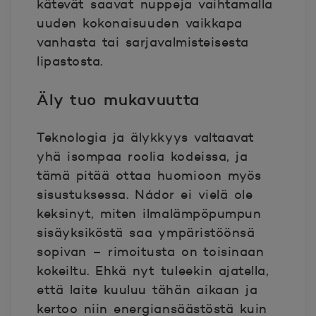
kätevät saavat nuppeja vaihtamalla
uuden kokonaisuuden vaikkapa
vanhasta tai sarjavalmisteisesta
lipastosta.
Äly tuo mukavuutta
Teknologia ja älykkyys valtaavat
yhä isompaa roolia kodeissa, ja
tämä pitää ottaa huomioon myös
sisustuksessa. Nádor ei vielä ole
keksinyt, miten ilmalämpöpumpun
sisäyksiköstä saa ympäristöönsä
sopivan – rimoitusta on toisinaan
kokeiltu. Ehkä nyt tuleekin ajatella,
että laite kuuluu tähän aikaan ja
kertoo niin energiansäästöstä kuin