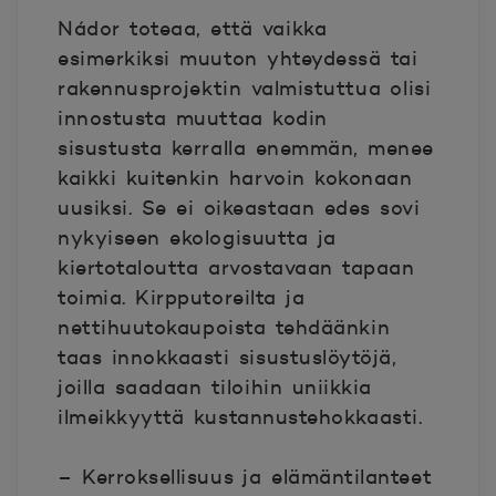
Nádor toteaa, että vaikka
esimerkiksi muuton yhteydessä tai
rakennusprojektin valmistuttua olisi
innostusta muuttaa kodin
sisustusta kerralla enemmän, menee
kaikki kuitenkin harvoin kokonaan
uusiksi. Se ei oikeastaan edes sovi
nykyiseen ekologisuutta ja
kiertotaloutta arvostavaan tapaan
toimia. Kirpputoreilta ja
nettihuutokaupoista tehdäänkin
taas innokkaasti sisustuslöytöjä,
joilla saadaan tiloihin uniikkia
ilmeikkyyttä kustannustehokkaasti.
– Kerroksellisuus ja elämäntilanteet