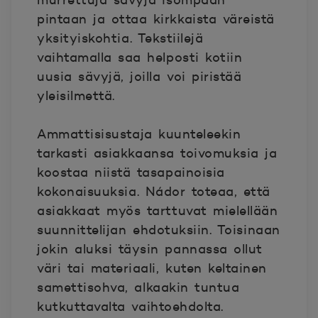
murrettuja sävyjä isompaan
pintaan ja ottaa kirkkaista väreistä
yksityiskohtia. Tekstiilejä
vaihtamalla saa helposti kotiin
uusia sävyjä, joilla voi piristää
yleisilmettä.
Ammattisisustaja kuunteleekin
tarkasti asiakkaansa toivomuksia ja
koostaa niistä tasapainoisia
kokonaisuuksia. Nádor toteaa, että
asiakkaat myös tarttuvat mielellään
suunnittelijan ehdotuksiin. Toisinaan
jokin aluksi täysin pannassa ollut
väri tai materiaali, kuten keltainen
samettisohva, alkaakin tuntua
kutkuttavalta vaihtoehdolta.