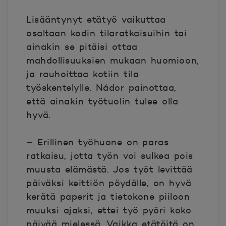
Lisääntynyt etätyö vaikuttaa
osaltaan kodin tilaratkaisuihin tai
ainakin se pitäisi ottaa
mahdollisuuksien mukaan huomioon,
ja rauhoittaa kotiin tila
työskentelylle. Nádor painottaa,
että ainakin työtuolin tulee olla
hyvä.
– Erillinen työhuone on paras
ratkaisu, jotta työn voi sulkea pois
muusta elämästä. Jos työt levittää
päiväksi keittiön pöydälle, on hyvä
kerätä paperit ja tietokone piiloon
muuksi ajaksi, ettei työ pyöri koko
päivää mielessä. Vaikka etätöitä on