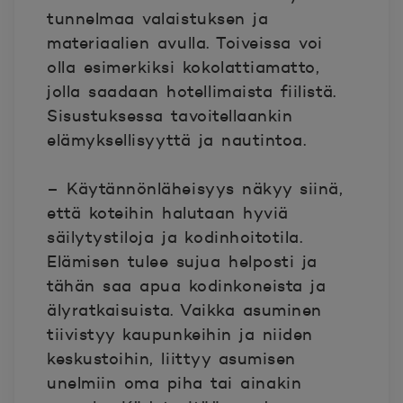
tunnelmaa valaistuksen ja
materiaalien avulla. Toiveissa voi
olla esimerkiksi kokolattiamatto,
jolla saadaan hotellimaista fiilistä.
Sisustuksessa tavoitellaankin
elämyksellisyyttä ja nautintoa.
– Käytännönläheisyys näkyy siinä,
että koteihin halutaan hyviä
säilytystiloja ja kodinhoitotila.
Elämisen tulee sujua helposti ja
tähän saa apua kodinkoneista ja
älyratkaisuista. Vaikka asuminen
tiivistyy kaupunkeihin ja niiden
keskustoihin, liittyy asumisen
unelmiin oma piha tai ainakin