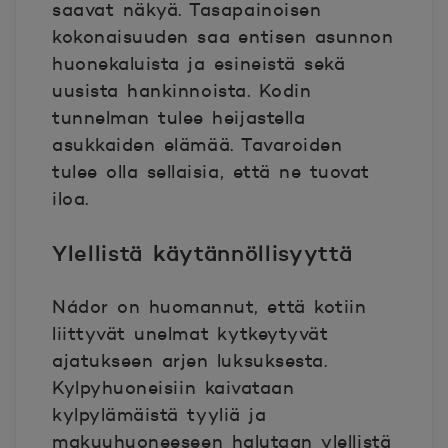
saavat näkyä. Tasapainoisen
kokonaisuuden saa entisen asunnon
huonekaluista ja esineistä sekä
uusista hankinnoista. Kodin
tunnelman tulee heijastella
asukkaiden elämää. Tavaroiden
tulee olla sellaisia, että ne tuovat
iloa.
Ylellistä käytännöllisyyttä
Nádor on huomannut, että kotiin
liittyvät unelmat kytkeytyvät
ajatukseen arjen luksuksesta.
Kylpyhuoneisiin kaivataan
kylpylämäistä tyyliä ja
makuuhuoneeseen halutaan ylellistä