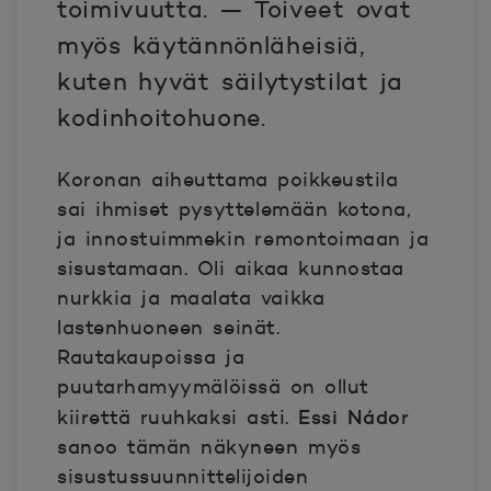
toimivuutta. — Toiveet ovat
myös käytännönläheisiä,
kuten hyvät säilytystilat ja
kodinhoitohuone.
Koronan aiheuttama poikkeustila
sai ihmiset pysyttelemään kotona,
ja innostuimmekin remontoimaan ja
sisustamaan. Oli aikaa kunnostaa
nurkkia ja maalata vaikka
lastenhuoneen seinät.
Rautakaupoissa ja
puutarhamyymälöissä on ollut
Essi Nádo
kiirettä ruuhkaksi asti.
r
sanoo tämän näkyneen myös
sisustussuunnittelijoiden