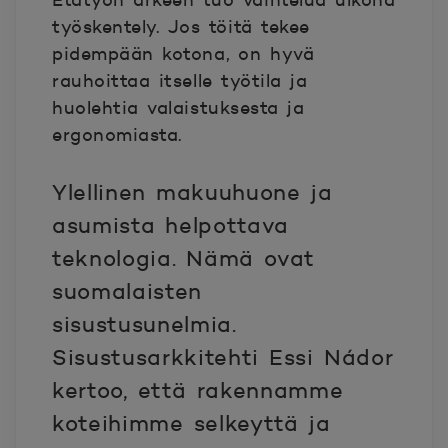
Etätyön arkeen tuo vaihtelua ulkona
työskentely. Jos töitä tekee
pidempään kotona, on hyvä
rauhoittaa itselle työtila ja
huolehtia valaistuksesta ja
ergonomiasta.
Ylellinen makuuhuone ja
asumista helpottava
teknologia. Nämä ovat
suomalaisten
sisustusunelmia.
Sisustusarkkitehti Essi Nádor
kertoo, että rakennamme
koteihimme selkeyttä ja