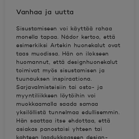
Vanhaa ja uutta
Sisustamiseen voi käyttää rahaa
monella tapaa. Nádor kertoo, että
esimerkiksi Artekin huonekalut ovat
taas muodissa. Hän on ilokseen
huomannut, että designhuonekalut
toimivat myös sisustamisen ja
tuunauksen inspiraationa.
Sarjavalmisteisiin tai osto- ja
myyntiliikkeen löytöihin voi
muokkaamalla saada samaa
yksilöllistä tunnelmaa edullisemmin.
Hän saattaa itse ehdottaa, että
asiakas panostaisi yhteen tai
kahteen laadukkaaseen design-