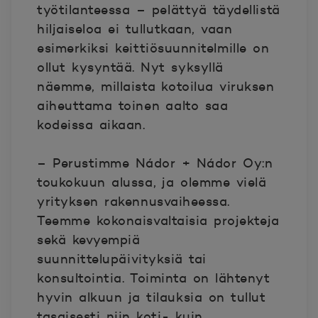
työtilanteessa – pelättyä täydellistä
hiljaiseloa ei tullutkaan, vaan
esimerkiksi keittiösuunnitelmille on
ollut kysyntää. Nyt syksyllä
näemme, millaista kotoilua viruksen
aiheuttama toinen aalto saa
kodeissa aikaan.
– Perustimme Nádor + Nádor Oy:n
toukokuun alussa, ja olemme vielä
yrityksen rakennusvaiheessa.
Teemme kokonaisvaltaisia projekteja
sekä kevyempiä
suunnittelupäivityksiä tai
konsultointia. Toiminta on lähtenyt
hyvin alkuun ja tilauksia on tullut
tasaisesti niin koti- kuin