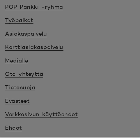
POP Pankki, etusivulle
POP Pankki -ryhmä
Työpaikat
Asiakaspalvelu
Korttiasiakaspalvelu
Medialle
Ota yhteyttä
Tietosuoja
Evästeet
Verkkosivun käyttöehdot
Ehdot