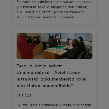
Esimerkiksi edelliset liitot voivat heijastua
yllättävällä tavalla uusperheiden arkeen,
ellei näitä ole otettu perheen talouden
suunnittelussa ennalta huomioon.
Tero ja Katja saivat
Unelmahäänsä; ”Avioliittoon
liittyvistä dokumenteista voisi
olla tietoa enemmänkin”
28.5.2021
”Kulta”, Tero Pääkkönen kutsuu puolisoaan