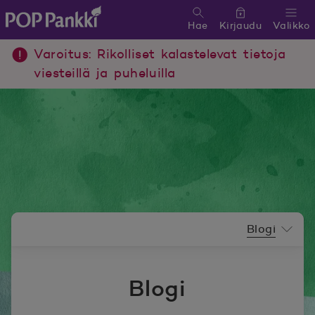
Hae
Kirjaudu
Valikko
POP Pankki, etusivulle
Varoitus: Rikolliset kalastelevat tietoja
viesteillä ja puheluilla
Uutishuoneen valikko
Blogi
Blogi