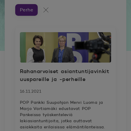
Perhe
Artikkeleita aiheesta ###
Kaikki artikkelit
Rahanarvoiset asiantuntijavinkit
uuspareille ja -perheille
16.11.2021
POP Pankki Suupohjan Mervi Luoma ja
Marjo Vartiamäki edustavat POP
Pankeissa työskenteleviä
lakiasiantuntijoita, jotka auttavat
asiakkaita erilaisissa elämäntilanteissa.