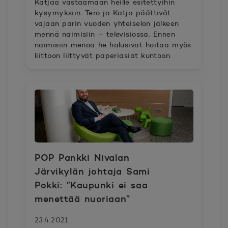
Katjaa vastaamaan heille esitettyihin
kysymyksiin. Tero ja Katja päättivät
vajaan parin vuoden yhteiselon jälkeen
mennä naimisiin – televisiossa. Ennen
naimisiin menoa he halusivat hoitaa myös
liittoon liittyvät paperiasiat kuntoon.
POP Pankki Nivalan
Järvikylän johtaja Sami
Pokki: ”Kaupunki ei saa
menettää nuoriaan”
23.4.2021