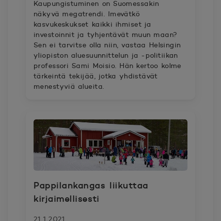
Kaupungistuminen on Suomessakin
näkyvä megatrendi. Imevätkö
kasvukeskukset kaikki ihmiset ja
investoinnit ja tyhjentävät muun maan?
Sen ei tarvitse olla niin, vastaa Helsingin
yliopiston aluesuunnittelun ja -politiikan
professori Sami Moisio. Hän kertoo kolme
tärkeintä tekijää, jotka yhdistävät
menestyviä alueita.
Pappilankangas liikuttaa
kirjaimellisesti
21.1.2021