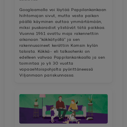
Googlaamalla voi löytää Pappilankankaan
hiihtomajan sivut, mutta vasta paikan
päällä käyminen auttaa ymmärtämään,
miksi puskaradiot ylistävät tätä paikkaa.
Vuonna 1961 avattu maja rakennettiin
aikanaan ”kökkätyöllä” ja sen
rakennusaineet kerättiin Komsin kylän
taloista. Kökkä- eli talkoohenki on
edelleen vahvaa Pappilankankaalla ja sen
toimintaa jo yli 30 vuotta
vapaaehtoispohjalta pyörittäneessä
Viljanmaan pariskunnassa.