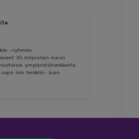
lle
nkki -ryhmän
aneet 35 miljoonan euron
imuotoisia ympäristöhankkeita
sopii niin henkilö- kuin