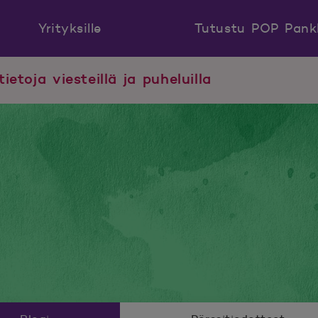
Yrityksille
Tutustu POP Pank
tietoja viesteillä ja puheluilla