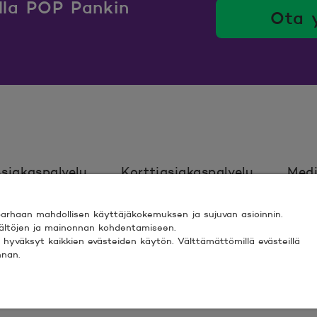
ulla POP Pankin
Ota 
siakaspalvelu
Korttiasiakaspalvelu
Medi
rhaan mahdollisen käyttäjäkokemuksen ja sujuvan asioinnin.
Ehdot
Turvallinen asiointi
Saavutett
isältöjen ja mainonnan kohdentamiseen.
ki” hyväksyt kaikkien evästeiden käytön. Välttämättömillä evästeillä
nnan.
 ESPOO