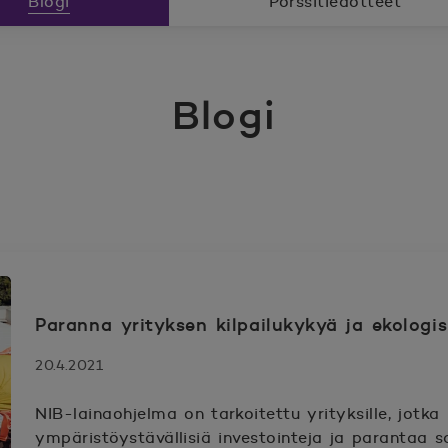
Blogi
Pörssitiedotteet
Blogi
elit
Paranna yrityksen kilpailukykyä ja ekologis
20.4.2021
NIB-lainaohjelma on tarkoitettu yrityksille, jotk
ympäristöystävällisiä investointeja ja parantaa s