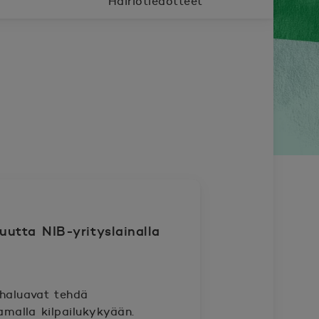
Häiriötiedotteet
uutta NIB-yrityslainalla
a haluavat tehdä
amalla kilpailukykyään.