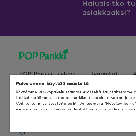
Haluaisitko t
asiakkaaksi?
POP Pankki, etusivulle
POP Pankki -ryhmä
Työpaikat
A
Palvelumme käyttää evästeitä
Käytämme verkkopalveluissamme evästeitä tarjotaksemme pa
Evästeet
Verkkosivun käyttöehdot
Lisäksi keräämme tietoa esimerkiksi tilastointia varten ja s
Voit valita, mitä evästeitä sallit. Valitsemalla ”Hyväksy kaik
varmistamme palveluidemme luotettavan ja turvallisen toimi
© 2026 POP Pankki,
Hevosenkenkä 3, 02600