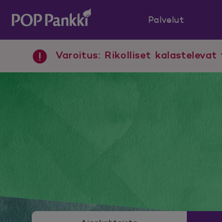
Palvelut
POP Pankki, etusivulle
Varoitus: Rikolliset kalastelevat 
Uutishuoneen valikko