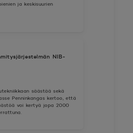
ienien ja keskisuurien
mitysjärjestelmän NIB-
tekniikkaan säästää sekä
sse Penninkangas kertoo, että
ästöä voi kertyä jopa 2000
rrattuna.