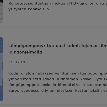
Rahoitusasiantuntijan mukaan NIB-laina on oiva p
yritysten hankkeisiin.
Lämpöpumppuyritys uusi toimitilojensa läm
lainaohjelmalla
27.10.2020
Kodin öljylämmityksen vaihtaminen lämpöpumppu
ympäristöä että rahaa. Alahärmän Sähkö Oy:n La
lämpöpumpputekniikalla lämmitetyssä kodissa sä
euroa vuodessa öljylämmityksen kustannuksiin ve