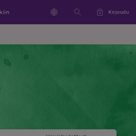
kiin
Kirjaudu
Language
Hae
Kieli,
Språk,
Language