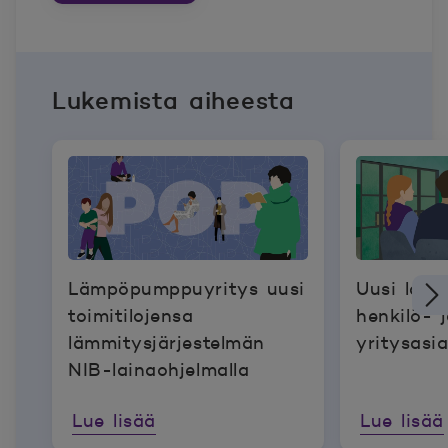
Lukemista aiheesta
Lämpöpumppuyritys uusi
Uusi lain
toimitilojensa
henkilö- 
lämmitysjärjestelmän
yritysasia
NIB-lainaohjelmalla
Lue lisää
Lue lisää