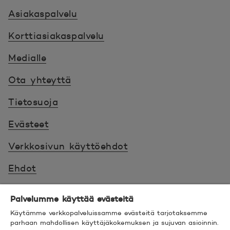
Asiakaspalvelu
Korttiasiakaspalvelu
Medialle
Ota yhteyttä
Tietosuoja
Evästeet
Verkkosivun käyttöehdot
Ehdot
Turvallinen asiointi
Palvelumme käyttää evästeitä
Saavutettavuus
Käytämme verkkopalveluissamme evästeitä tarjotaksemme
parhaan mahdollisen käyttäjäkokemuksen ja sujuvan asioinnin.