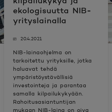
kilpailukykyä ja
ekologisuutta NIB-
yrityslainalla
20.4.2021
NIB-lainaohjelma on
tarkoitettu yrityksille, jotka
haluavat tehdä
ympäristöystävällisiä
investointeja ja parantaa
samalla kilpailukykyään.
Rahoitusasiantuntijan
mukaan NIB-laina on oiva