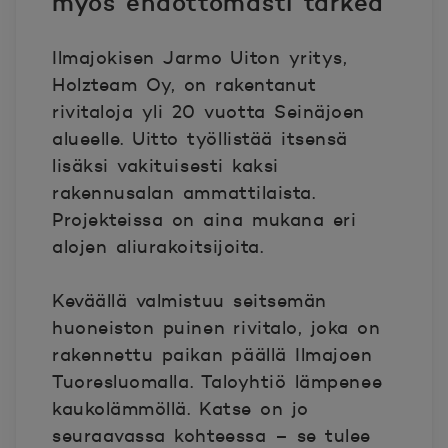
myös ehdottomasti tärkeä”
Ilmajokisen Jarmo Uiton yritys,
Holzteam Oy, on rakentanut
rivitaloja yli 20 vuotta Seinäjoen
alueelle. Uitto työllistää itsensä
lisäksi vakituisesti kaksi
rakennusalan ammattilaista.
Projekteissa on aina mukana eri
alojen aliurakoitsijoita.
Keväällä valmistuu seitsemän
huoneiston puinen rivitalo, joka on
rakennettu paikan päällä Ilmajoen
Tuoresluomalla. Taloyhtiö lämpenee
kaukolämmöllä. Katse on jo
seuraavassa kohteessa – se tulee