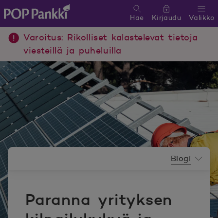
Hae
Kirjaudu
Valikko
POP Pankki, etusivulle
Varoitus: Rikolliset kalastelevat tietoja
viesteillä ja puheluilla
Uutishuoneen valikko
Blogi
Paranna yrityksen