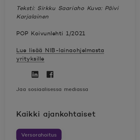
Teksti: Sirkku Saariaho Kuva: Päivi
Karjalainen
POP Koivunlehti 1/2021
Lue lisää NIB-lainaohjelmasta
yrityksille
Twitter
Avautuu uuteen ikkunaan.
Linkedin
Avautuu uuteen ikkunaan.
Facebook
Avautuu uuteen ikkunaan.
Jaa sosiaalisessa mediassa
Kaikki ajankohtaiset
Versorahoitus