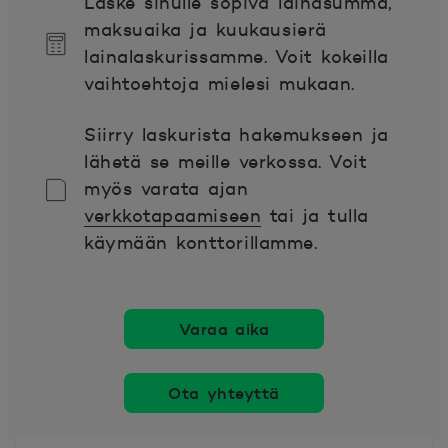
Laske sinulle sopiva lainasumma,
maksuaika ja kuukausierä
lainalaskurissamme. Voit kokeilla
vaihtoehtoja mielesi mukaan.
Siirry laskurista hakemukseen ja
lähetä se meille verkossa. Voit
myös varata ajan
verkkotapaamiseen
tai ja tulla
käymään konttorillamme.
Varaa aika
Ota yhteyttä