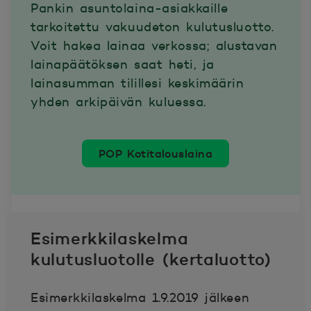
Pankin asuntolaina-asiakkaille
tarkoitettu vakuudeton kulutusluotto.
Voit hakea lainaa verkossa; alustavan
lainapäätöksen saat heti, ja
lainasumman tilillesi keskimäärin
yhden arkipäivän kuluessa.
POP Kotitalouslaina
Esimerkkilaskelma
kulutusluotolle (kertaluotto)
Esimerkkilaskelma 1.9.2019 jälkeen