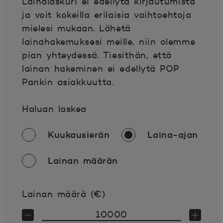
Lainalaskuri ei edellytä kirjautumista
ja voit kokeilla erilaisia vaihtoehtoja
mielesi mukaan. Lähetä
lainahakemuksesi meille, niin olemme
pian yhteydessä. Tiesithän, että
lainan hakeminen ei edellytä POP
Pankin asiakkuutta.
Haluan laskea
Kuukausierän
Laina-ajan
Lainan määrän
Lainan määrä (€)