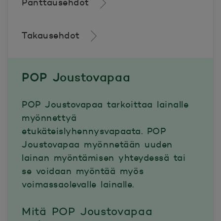
Panttausehdot
Takausehdot
POP Joustovapaa
POP Joustovapaa tarkoittaa lainalle
myönnettyä
etukäteislyhennysvapaata. POP
Joustovapaa myönnetään uuden
lainan myöntämisen yhteydessä tai
se voidaan myöntää myös
voimassaolevalle lainalle.
Mitä POP Joustovapaa