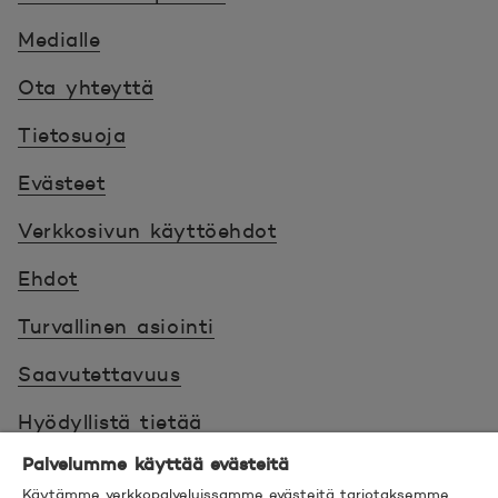
Medialle
Ota yhteyttä
Tietosuoja
Evästeet
Verkkosivun käyttöehdot
Ehdot
Turvallinen asiointi
Saavutettavuus
Hyödyllistä tietää
Palvelumme käyttää evästeitä
© 2026 POP Pankki,
Hevosenkenkä 3, 02600
Käytämme verkkopalveluissamme evästeitä tarjotaksemme