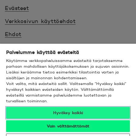
Evästeet
Verkkosivun käyttöehdot
Ehdot
Turvallinen asiointi
Palvelumme käyttää evästeitä
Saavutettavuus
Käytämme verkkopalveluissamme evästeitä tarjotaksemme
parhaan mahdollisen käyttäjäkokemuksen ja sujuvan asioinnin.
Lisäksi keräämme tietoa esimerkiksi tilastointia varten ja
Hyödyllistä tietää
sisältöjen ja mainonnan kohdentamiseen.
Voit valita, mitä evästeitä sallit. Valitsemalla ”Hyväksy kaikki”
© 2026 POP Pankki,
Hevosenkenkä 3, 02600
hyväksyt kaikkien evästeiden käytön. Välttämättömillä
evästeillä varmistamme palveluidemme luotettavan ja
ESPOO
turvallisen toiminnan.
Hyväksy kaikki
Vain välttämättömät