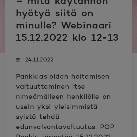
– mitä käytännön
hyötyä siitä on
minulle? Webinaari
15.12.2022 klo 12-13
24.11.2022
Pankkiasioiden hoitamisen
valtuuttaminen itse
nimeämälleen henkilölle on
usein yksi yleisimmistä
syistä tehdä
edunvalvontavaltuutus. POP
Pankki järjestää 15.12.2022