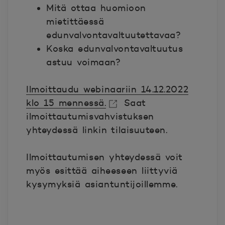
Mitä ottaa huomioon
mietittäessä
edunvalvontavaltuutettavaa?
Koska edunvalvontavaltuutus
astuu voimaan?
Ilmoittaudu webinaariin 14.12.2022
klo 15 mennessä.
Saat
ilmoittautumisvahvistuksen
Avautuu uuteen ikkunaan.
yhteydessä linkin tilaisuuteen.
Ilmoittautumisen yhteydessä voit
myös esittää aiheeseen liittyviä
kysymyksiä asiantuntijoillemme.