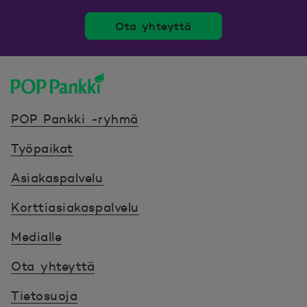
Ota yhteyttä
POP Pankki, etusivulle
POP Pankki -ryhmä
Työpaikat
Asiakaspalvelu
Korttiasiakaspalvelu
Medialle
Ota yhteyttä
Tietosuoja