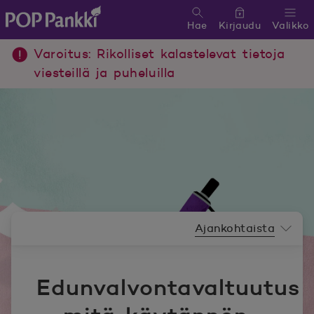
Hae
Kirjaudu
Valikko
POP Pankki, etusivulle
Varoitus: Rikolliset kalastelevat tietoja
viesteillä ja puheluilla
Uutishuoneen valikko
Ajankohtaista
Edunvalvontavaltuutus