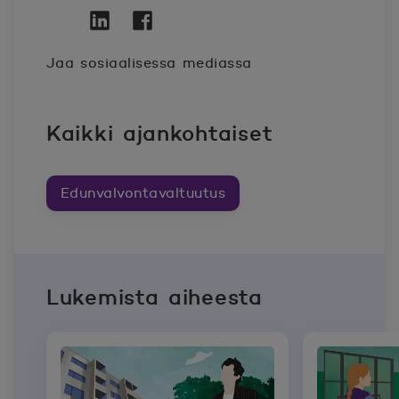
Twitter
Avautuu uuteen ikkunaan.
Linkedin
Avautuu uuteen ikkunaan.
Facebook
Avautuu uuteen ikkunaan.
Jaa sosiaalisessa mediassa
Kaikki ajankohtaiset
Edunvalvontavaltuutus
Lukemista aiheesta