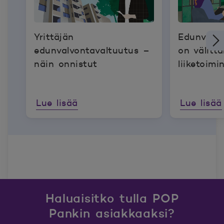
Yrittäjän
Edunvalvo
edunvalvontavaltuutus –
on välitt
näin onnistut
liiketoimi
Lue lisää
Lue lisää
Haluaisitko tulla POP
Pankin asiakkaaksi?