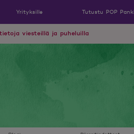
Yrityksille
Tutustu POP Pank
tietoja viesteillä ja puheluilla