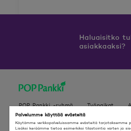
Haluaisitko t
asiakkaaksi?
POP Pankki, etusivulle
POP Pankki -ryhmä
Työpaikat
A
Palvelumme käyttää evästeitä
Käytämme verkkopalveluissamme evästeitä tarjotaksemme pa
Evästeet
Verkkosivun käyttöehdot
Lisäksi keräämme tietoa esimerkiksi tilastointia varten ja s