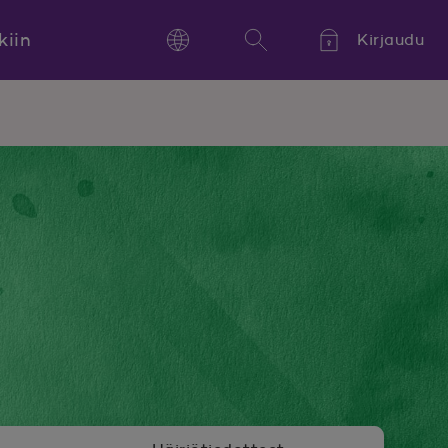
kiin
Kirjaudu
Language
Hae
Kieli,
Språk,
Language