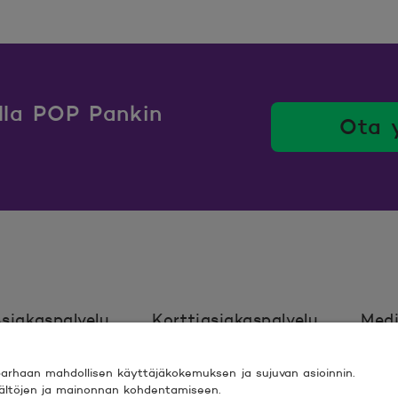
ulla POP Pankin
Ota 
siakaspalvelu
Korttiasiakaspalvelu
Medi
rhaan mahdollisen käyttäjäkokemuksen ja sujuvan asioinnin.
Ehdot
Turvallinen asiointi
Saavutett
isältöjen ja mainonnan kohdentamiseen.