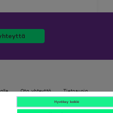
yhteyttä
alle
Ota yhteyttä
Tietosuoja
Hyväksy kaikki
avuus
Hyödyllistä tietää