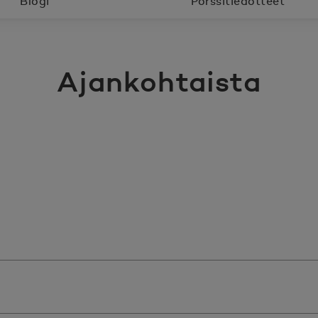
Blogi
Pörssitiedotteet
Ajankohtaista
lit