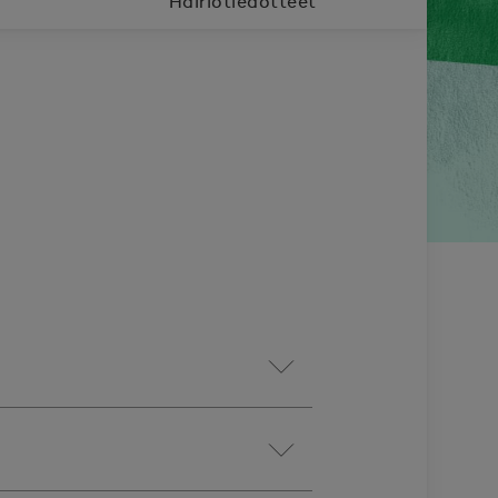
Häiriötiedotteet