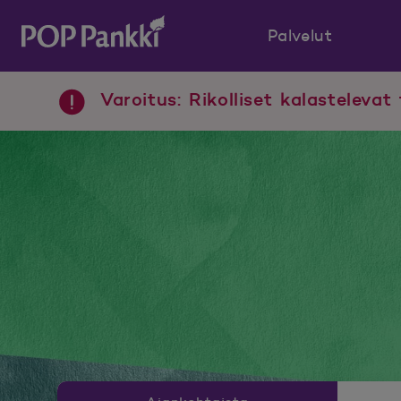
Palvelut
POP Pankki, etusivulle
Varoitus: Rikolliset kalastelevat 
Uutishuoneen valikko