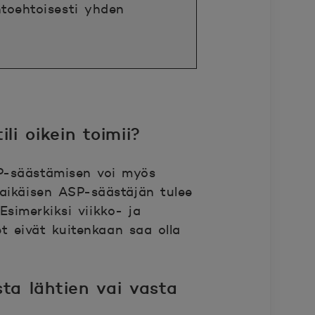
htoehtoisesti yhden
i oikein toimii?
SP-säästämisen voi myös
laikäisen ASP-säästäjän tulee
 Esimerkiksi viikko- ja
et eivät kuitenkaan saa olla
ta lähtien vai vasta