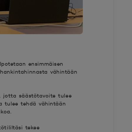
lpotet
aan ensimmäisen
hankintahinnasta vähintään
, jotta säästötavoite tulee
a tulee tehdä vähintään
koa.
ililtäsi tekee