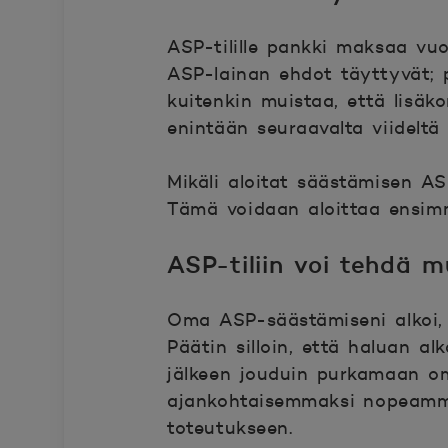
ASP-tilille pankki maksaa vuo
ASP-lainan ehdot täyttyvät; 
kuitenkin muistaa, että lisäk
enintään seuraavalta viideltä 
Mikäli aloitat säästämisen ASP
Tämä voidaan aloittaa ensimmä
ASP-tiliin voi tehdä 
Oma ASP-säästämiseni alkoi,
Päätin silloin, että haluan a
jälkeen jouduin purkamaan om
ajankohtaisemmaksi nopeammin 
toteutukseen.