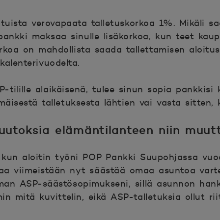
tuista verovapaata talletuskorkoa 1%. Mikäli sa
pankki maksaa sinulle lisäkorkoa, kun teet ka
orkoa on mahdollista saada tallettamisen aloitu
kalenterivuodelta.
-tilille alaikäisenä, tulee sinun sopia pankkisi
isestä talletuksesta lähtien vai vasta sitten, 
muutoksia elämäntilanteen niin muut
 kun aloitin työni POP Pankki Suupohjassa vu
lkaa viimeistään nyt säästää omaa asuntoa vart
an ASP-säästösopimukseni, sillä asunnon hanki
mitä kuvittelin, eikä ASP-talletuksia ollut rii