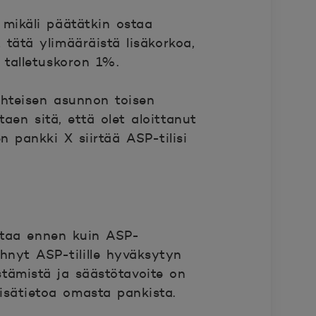
, mikäli päätätkin ostaa
 tätä ylimääräistä lisäkorkoa,
 talletuskoron 1%.
 yhteisen asunnon toisen
aen sitä, että olet aloittanut
 pankki X siirtää ASP-tilisi
ostaa ennen kuin ASP-
hnyt ASP-tilille hyväksytyn
stämistä ja säästötavoite on
lisätietoa omasta pankista.