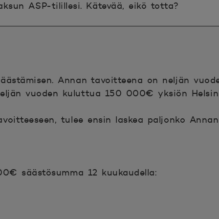
ksun ASP-tilillesi. Kätevää, eikö totta?
säästämisen. Annan tavoitteena on neljän vuo
a neljän vuoden kuluttua 150 000€ yksiön Helsin
voitteeseen, tulee ensin laskea paljonko Anna
,00€ säästösumma 12 kuukaudella: