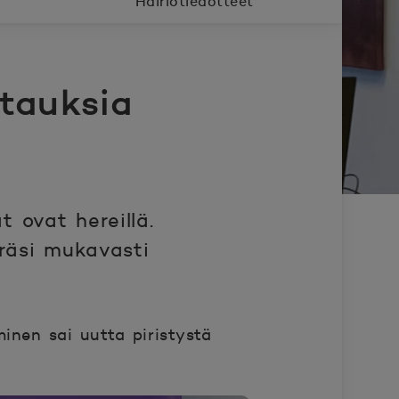
Häiriötiedotteet
tauksia
 ovat hereillä.
räsi mukavasti
minen sai uutta piristystä