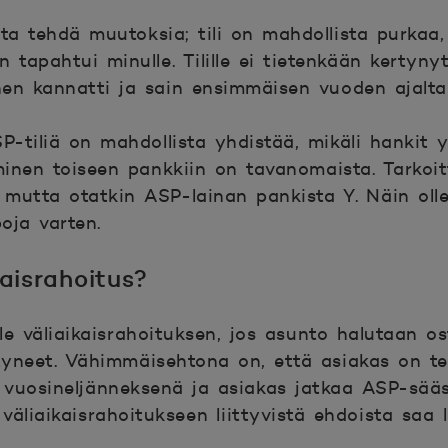
ista tehdä muutoksia; tili on mahdollista purkaa
tapahtui minulle. Tilille ei tietenkään kertynyt
en kannatti ja sain ensimmäisen vuoden ajalta
ASP-tiliä on mahdollista yhdistää, mikäli hankit
minen toiseen pankkiin on tavanomaista. Tarkoitt
utta otatkin ASP-lainan pankista Y. Näin ollen
oja varten.
kaisrahoitus?
le väliaikaisrahoituksen, jos asunto halutaan 
yneet. Vähimmäisehtona on, että asiakas on te
ä vuosineljänneksenä ja asiakas jatkaa ASP-sää
väliaikaisrahoitukseen liittyvistä ehdoista saa 