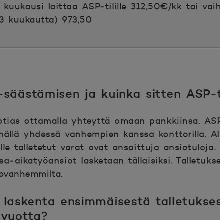
 kuukausi laittaa ASP-tilille 312,50€/kk tai vai
(3 kuukautta) 973,50
säästämisen ja kuinka sitten ASP-til
otias ottamalla yhteyttä omaan pankkiinsa. A
mällä yhdessä vanhempien kanssa konttorilla. A
ille talletetut varat ovat ansaittuja ansiotuloja.
a-aikatyöansiot lasketaan tällaisiksi. Talletuks
sovanhemmilta.
 laskenta ensimmäisestä talletukses
 vuotta?