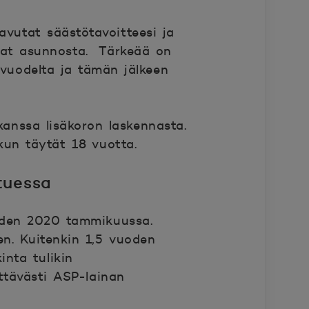
avutat säästötavoitteesi ja
upat asunnosta. Tärkeää on
svuodelta ja tämän jälkeen
 kanssa lisäkoron laskennasta.
kun täytät 18 vuotta.
tuessa
oden 2020 tammikuussa.
en. Kuitenkin 1,5 vuoden
nta tulikin
ttävästi ASP-lainan