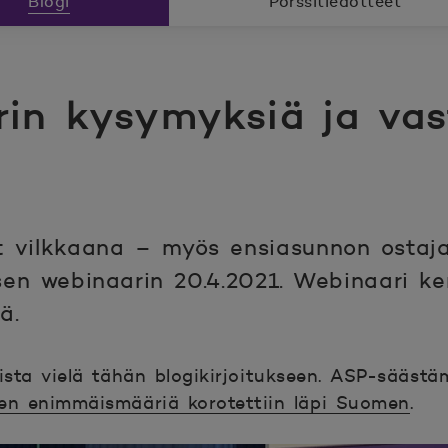
Blogi
Pörssitiedotteet
in kysymyksiä ja vas
vilkkaana – myös ensiasunnon ostajat
en webinaarin 20.4.2021. Webinaari ke
ä.
ista vielä tähän blogikirjoitukseen. ASP-säästä
en enimmäismääriä korotettiin läpi Suomen
.