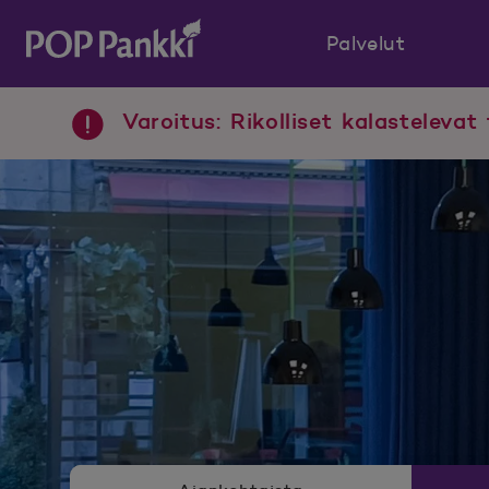
Palvelut
POP Pankki, etusivulle
Varoitus: Rikolliset kalastelevat 
Uutishuoneen valikko