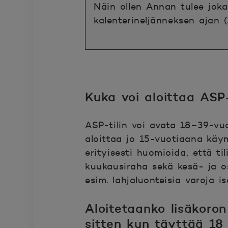
Näin ollen Annan tulee joka
kalenterineljänneksen ajan 
Kuka voi aloittaa ASP-
ASP-tilin voi avata 18–39-vu
aloittaa jo 15-vuotiaana käy
erityisesti huomioida, että til
kuukausiraha sekä kesä- ja os
esim. lahjaluonteisia varoja i
Aloitetaanko lisäkoron
sitten kun täyttää 18