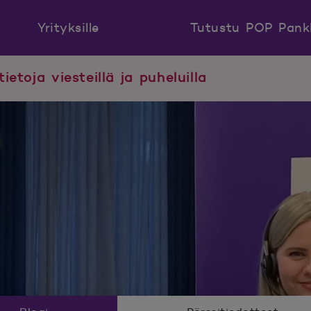
Yrityksille
Tutustu POP Pank
tietoja viesteillä ja puheluilla