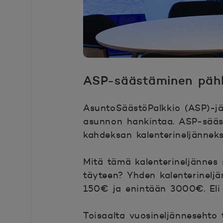
ASP-sääs
täminen päh
AsuntoSää
stöPalkkio (ASP)-jä
asunnon hankintaa. ASP-sääs
kahdeksan kalenterineljänneks
Mitä tämä kalenterineljännes s
täyteen? Yhden kalenterinelj
150€ ja enintään 3000€. Eli 
Toisaalta vuosineljännesehto