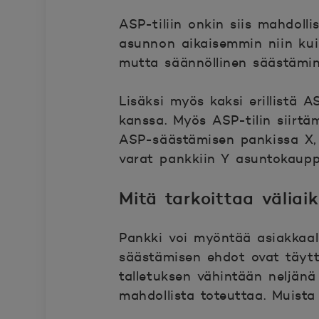
ASP-tiliin onkin siis mahdoll
asunnon aikaisemmin niin kuin 
mutta säännöllinen säästämin
Lisäksi myös kaksi erillistä 
kanssa. Myös ASP-tilin siirtä
ASP-säästämisen pankissa X, m
varat pankkiin Y asuntokaupp
Mitä tarkoittaa väliai
Pankki voi myöntää asiakkaal
säästämisen ehdot ovat täytt
talletuksen vähintään neljän
mahdollista toteuttaa. Muista 