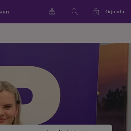
kiin
Kirjaudu
Language
Hae
Kieli,
Språk,
Language