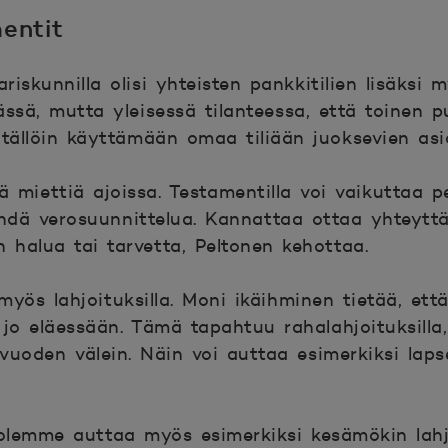
entit
riskunnilla olisi yhteisten pankkitilien lisäksi 
ässä, mutta yleisessä tilanteessa, että toinen p
y tällöin käyttämään omaa tiliään juoksevien as
 miettiä ajoissa. Testamentilla voi vaikuttaa 
hdä verosuunnittelua. Kannattaa ottaa yhteyttä
n halua tai tarvetta, Peltonen kehottaa.
myös lahjoituksilla. Moni ikäihminen tietää, ett
le jo eläessään. Tämä tapahtuu rahalahjoituksill
uoden välein. Näin voi auttaa esimerkiksi lap
uolemme auttaa myös esimerkiksi kesämökin lahjoi