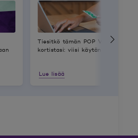
Tiesitkö tämän POP Visa -
aan
kortistasi: viisi käytännön vinkkiä
Lue lisää