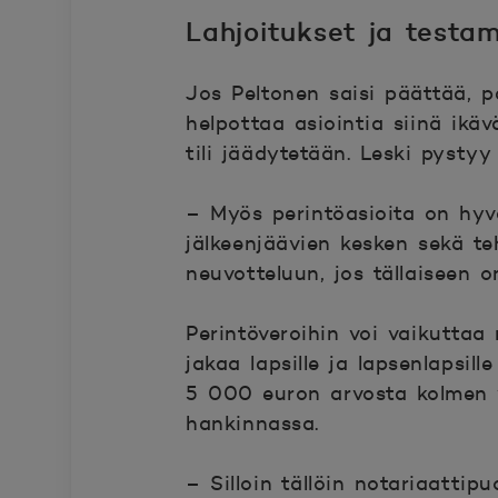
Lahjoitukset ja testam
Jos Peltonen saisi päättää, pa
helpottaa asiointia siinä ikäv
tili jäädytetään. Leski pysty
– Myös perintöasioita on hyvä
jälkeenjäävien kesken sekä te
neuvotteluun, jos tällaiseen o
Perintöveroihin voi vaikuttaa 
jakaa lapsille ja lapsenlapsil
5 000 euron arvosta kolmen v
hankinnassa.
– Silloin tällöin notariaattip