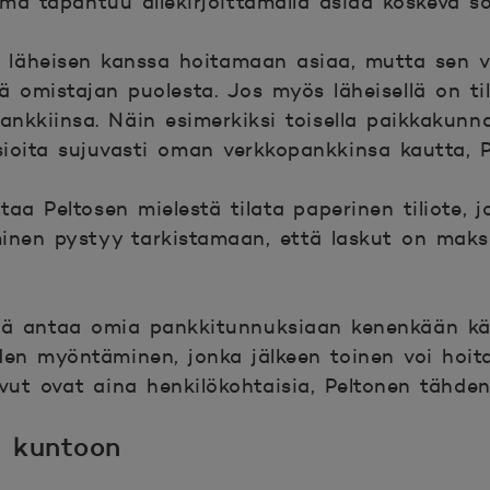
Tämä tapahtuu allekirjoittamalla asiaa koskeva 
ä läheisen kanssa hoitamaan asiaa, mutta sen v
ä omistajan puolesta. Jos myös läheisellä on tili
ankkiinsa. Näin esimerkiksi toisella paikkakunna
sioita sujuvasti oman verkkopankkinsa kautta, P
taa Peltosen mielestä tilata paperinen tiliote, j
ihminen pystyy tarkistamaan, että laskut on maks
dä antaa omia pankkitunnuksiaan kenenkään kä
uden myöntäminen, jonka jälkeen toinen voi hoit
vut ovat aina henkilökohtaisia, Peltonen tähden
s kuntoon