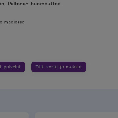
ron, Peltonen huomauttaa.
sa mediassa
n.
unaan.
et palvelut
Tilit, kortit ja maksut