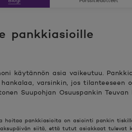
Blogi
Pörssitiedotteet
e pankkiasioille
oni käytännön asia vaikeutuu. Pankkia
 hankalaa, varsinkin, jos tilanteeseen 
ltonen Suupohjan Osuuspankin Teuvan k
pa hoitaa pankkiasioita on asiointi pankin tiskil
ksupäivän siitä, että tutut asiakkaat tulevat 