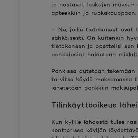
ja nostavat laskujen maksun o
apteekkiin ja ruokakauppaan.
– Ne, joille tietokoneet ovat 
sähköisesti. On kuitenkin hyv
tietokoneen ja opettelisi sen 
pankkiasiat hoidetaan mieluit
Pankissa autetaan tekemään sä
tarvitse käydä maksamassa tisk
lähetetään pankkiin maksupalv
Tilinkäyttöoikeus lähei
Kun kylille lähdöstä tulee ra
konttorissa kävijän löydettäv