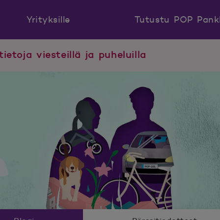
Yrityksille
Tutustu POP Pank
tietoja viesteillä ja puheluilla