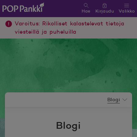
Hae
Kirjaudu
Valikko
POP Pankki, etusivulle
Varoitus: Rikolliset kalastelevat tietoja
viesteillä ja puheluilla
Uutishuoneen valikko
Blogi
Blogi