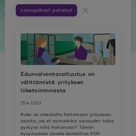
Lainopilliset palvelut
Artikkeleita aiheesta ###
Kaikki artikkelit
Edunvalvontavaltuutus on
välittämistä yrityksen
liiketoiminnasta
25.4.2023
Kuka on oikeutettu hoitamaan yrityksesi
asioita, jos et esimerkiksi sairauden takia
pystyisi niitä hoitamaan? Tämän
kysymyksen äärelle kannattaa POP