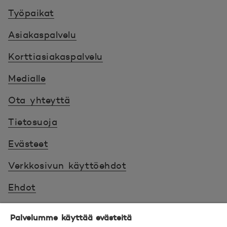
Työpaikat
Asiakaspalvelu
Korttiasiakaspalvelu
Medialle
Ota yhteyttä
Tietosuoja
Evästeet
Verkkosivun käyttöehdot
Ehdot
Turvallinen asiointi
Palvelumme käyttää evästeitä