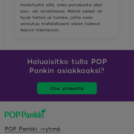
merkitystä sillä, onko pariskunta ollut
avo- vai avioliitossa. Nämä seikat on
hyvä tietää ja tuntea, jotta osaa
varautua mahdollisesti eteen tuleviin
ikäviin tilanteisiin.
Haluaisitko tulla POP
Pankin asiakkaaksi?
Ota yhteyttä
POP Pankki, etusivulle
POP Pankki -ryhmä