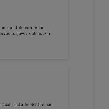
ttaa opintolainan muun
urvaa, sujuvat opinnotkin
hmissuhteista huolehtiminen