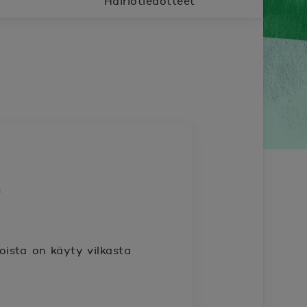
Häiriötiedotteet
s
noista on käyty vilkasta