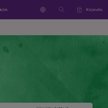
kiin
Kirjaudu
Language
Hae
Kieli,
Språk,
Language