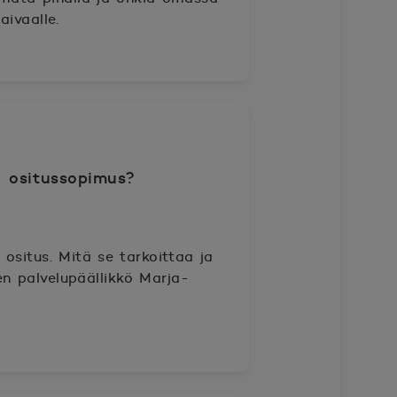
aivaalle.
ä ositussopimus?
situs. Mitä se tarkoittaa ja
en palvelupäällikkö Marja-
.