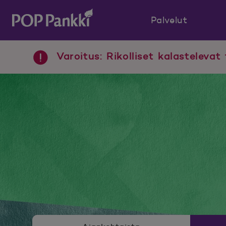
Palvelut
POP Pankki, etusivulle
Varoitus: Rikolliset kalastelevat 
Uutishuoneen valikko