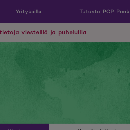
Yrityksille
Tutustu POP Pank
tietoja viesteillä ja puheluilla