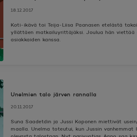
18.12.2017
Koti-ikävä toi Teija-Liisa Paanasen etelästä taka
yllättäen matkailuyrittäjäksi. Joulua hän viettä
asiakkaiden kanssa.
Unelmien talo järven rannalla
20.11.2017
Suna Saadetdin ja Jussi Koponen miettivät usein
maalla. Unelma toteutui, kun Jussin vanhemmat l
olevasta talostaan. Nyt parivuotias Aapo saa ki