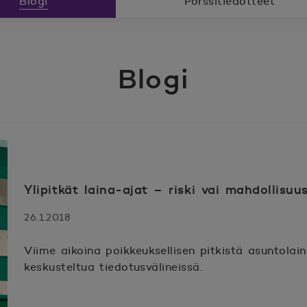
Blogi
Pörssitiedotteet
Blogi
Ylipitkät laina-ajat – riski vai mahdollisuu
26.1.2018
Viime aikoina poikkeuksellisen pitkistä asuntolai
keskusteltua tiedotusvälineissä.