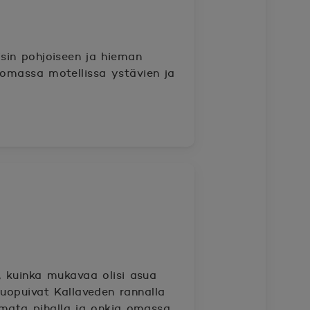
isin pohjoiseen ja hieman
ä omassa motellissa ystävien ja
, kuinka mukavaa olisi asua
uopuivat Kallaveden rannalla
rmata pihalla ja onkia omassa