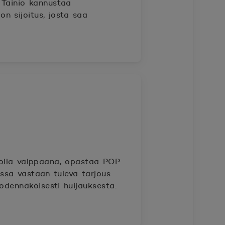
i Tainio kannustaa
n sijoitus, josta saa
 olla valppaana, opastaa POP
ossa vastaan tuleva tarjous
todennäköisesti huijauksesta.