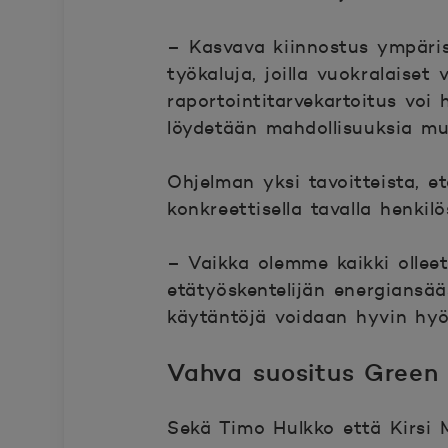
– Kasvava kiinnostus ympäris
työkaluja, joilla vuokralaiset
raportointitarvekartoitus voi h
löydetään mahdollisuuksia mu
Ohjelman yksi tavoitteist
a, e
konkreettisella tavalla henki
– Vaikka olemme kaikki ollee
etätyöskentelijän energiansää
käytäntöjä voidaan hyvin hyöd
Vahva suositus Green 
Sekä Timo Hulkko että Kirsi 