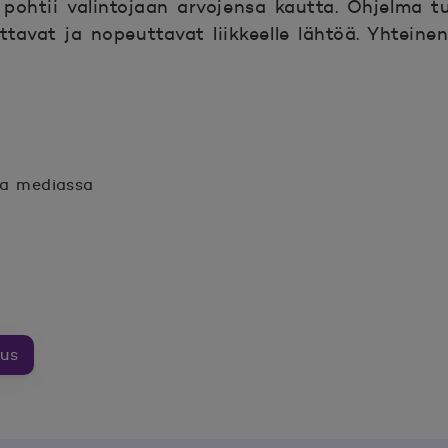
ohtii valintojaan arvojensa kautta. Ohjelma tu
pottavat ja nopeuttavat liikkeelle lähtöä. Yhtei
sa mediassa
n.
unaan.
uus