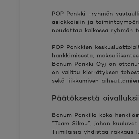
POP Pankki -ryhmän vastuull
asiakkaisiin ja toimintaympär
noudattaa kaikessa ryhmän t
POP Pankkien keskusluottolai
hankkimisesta, maksuliikente
Bonum Pankki Oyj on ottanut
on valittu kierrätyksen teho
sekä liikkumisen aiheuttamie
Päätöksestä oivalluksi
Bonum Pankilla koko henkilös
”Team Silmu”, johon kuuluvat
Tiimiläisiä yhdistää rakkaus 