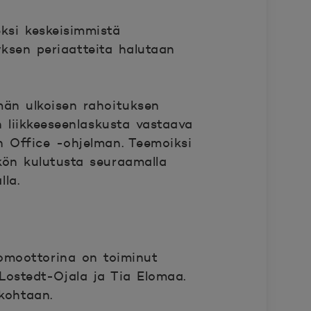
ksi keskeisimmistä
yksen periaatteita halutaan
män ulkoisen rahoituksen
 liikkeeseenlaskusta vastaava
 Office -ohjelman. T
eemoiksi
kön kulutusta seuraamalla
la.
romoottorina on toiminut
Lostedt-Ojala
ja
Tia Elo
maa
.
kohtaan.