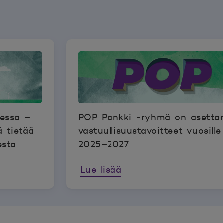
sessa –
POP Pankki -ryhmä on asetta
ä tietää
vastuullisuustavoitteet vuosille
esta
2025–2027
Lue lisää