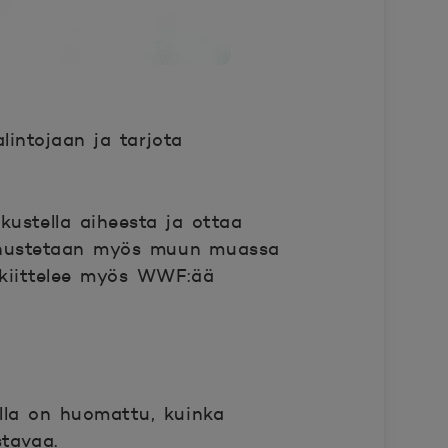
intojaan ja tarjota
kustella aiheesta ja ottaa
kannustetaan myös muun muassa
 kiittelee myös WWF:ää
illa on huomattu, kuinka
stavaa.