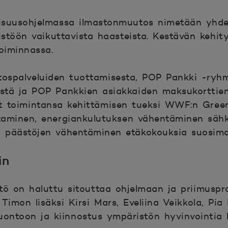
isuusohjelmassa ilmastonmuutos nimetään yhde
istöön vaikuttavista haasteista. Kestävän kehit
oiminnassa.
tospalveluiden tuottamisesta, POP Pankki -ryh
estä ja POP Pankkien asiakkaiden maksukorttien
 toimintansa kehittämisen tueksi WWF:n Green
staminen, energiankulutuksen vähentäminen säh
n päästöjen vähentäminen etäkokouksia suosimal
in
tö on haluttu sitouttaa ohjelmaan ja priimusp
 Timon lisäksi
Kirsi Mars, Eveliina Veikkola
,
Pia 
luontoon ja kiinnostus ympäristön hyvinvointia 