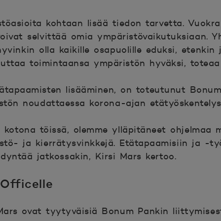
töasioita kohtaan lisää tiedon tarvetta. Vuokr
 voivat selvittää omia ympäristövaikutuksiaan. Y
yvinkin olla kaikille osapuolille eduksi, etenkin
uttaa toimintaansa ympäristön hyväksi, toteaa
tätapaamisten lisääminen, on toteutunut Bonum
löstön noudattaessa korona-ajan etätyöskentelys
t kotona töissä, olemme ylläpitäneet ohjelmaa
stö- ja kierrätysvinkkejä. Etätapaamisiin ja -ty
yntää jatkossakin, Kirsi Mars kertoo.
Officelle
Mars ovat tyytyväisiä Bonum Pankin liittymises