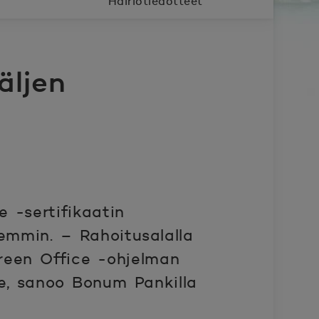
Häiriötiedotteet
äljen
 -sertifikaatin
emmin. – Rahoitusalalla
reen Office -ohjelman
me, sanoo Bonum Pankilla