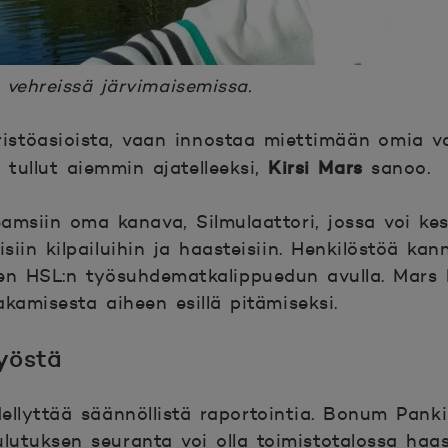
vehreissä järvimaisemissa.
istöasiois
ta, vaan innostaa miettimään omia val
Kirsi Mars
e tullut aiemmin ajatelleeksi,
sa
noo.
amsiin oma kanava, Silmulaattori, jossa voi kes
isiin
kilpailuihin ja haasteisiin. Henkilöstöä 
seen HSL:n työsuhdematkalippuedun avulla. Mars
akamisesta aiheen esillä pitämiseksi.
y
östä
dellyttää säännöllistä raportointia. Bonum Pank
lutuksen seuranta voi olla toimistotalossa haa