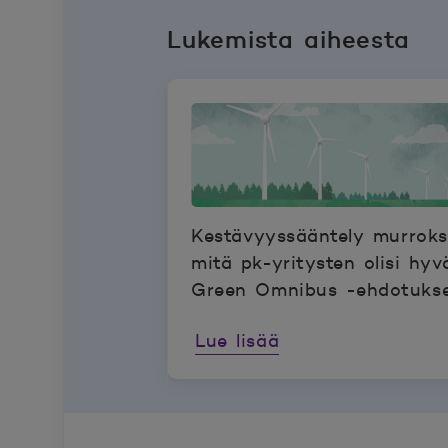
Lukemista aiheesta
Kestävyyssääntely murrok
mitä pk-yritysten olisi hyv
Green Omnibus -ehdotuks
Lue lisää