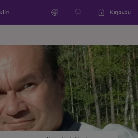
kiin
Kirjaudu
Language
Hae
Kieli,
Språk,
Language