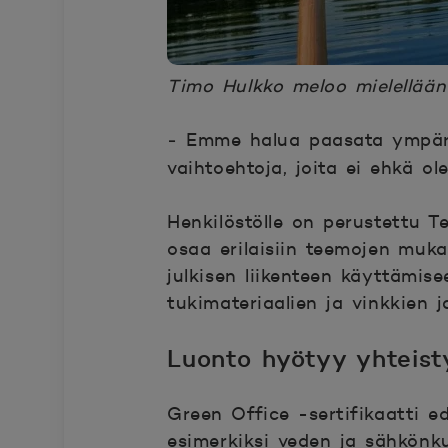
Timo Hulkko meloo mielellään 
‒ Emme
halua paasa
ta ympär
vaihtoehtoja, joita ei ehkä ol
Henkilöstölle on perustet
tu Te
osaa erilaisiin teemojen muka
julkisen liikenteen käyttämi
tukimateriaalien ja vinkkien j
Luonto hyötyy yhteist
Green Office -sertifikaatti e
esimerkiksi veden ja sähkönku