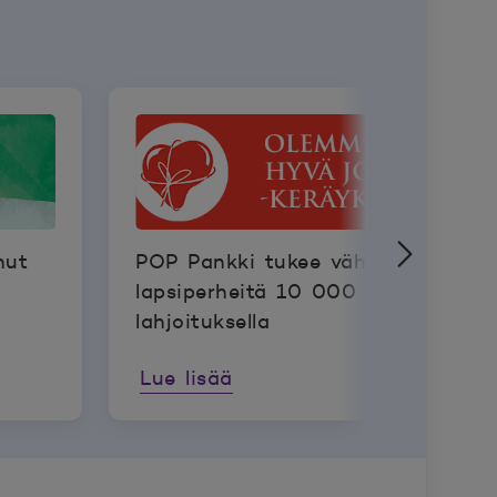
nut
POP Pankki tukee vähävaraisia
lapsiperheitä 10 000 euron
lahjoituksella
Lue lisää