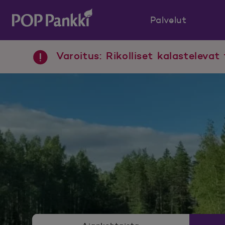
Palvelut
POP Pankki, etusivulle
Varoitus: Rikolliset kalastelevat 
Uutishuoneen valikko