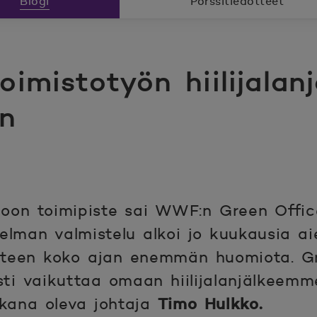
Blogi
Pörssitiedotteet
oimistotyön hiilijalanj
n
oon toimipiste sai WWF:n Green Office
lman valmistelu alkoi jo kuukausia ai
suuteen koko ajan enemmän huomiota. G
sti vaikuttaa omaan hiilijalanjälkeem
kana oleva johtaja
Timo Hulkko.