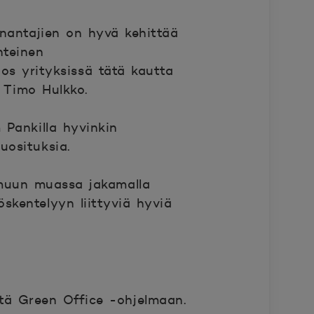
anantajien on hyvä kehittää
hteinen
 jos yrityksissä tätä kautta
 Timo Hulkko.
 Pankilla hyvinkin
uosituksia.
 muun muassa jakamalla
öskentelyyn liittyviä hyviä
tä Green Office -ohjelmaan.