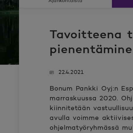
Ajankohtaista
Tavoitteena t
pienentämine
22.4.2021
Bonum Pankki Oyj:n Esp
marraskuussa 2020. Ohje
kiinnitetään vastuulli
avulla voimme aktiivise
ohjelmatyöryhmässä mu