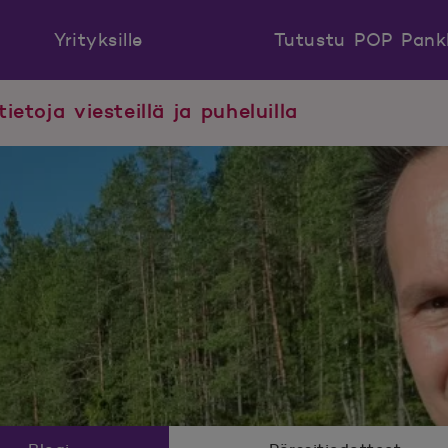
Yrityksille
Tutustu POP Pank
tietoja viesteillä ja puheluilla