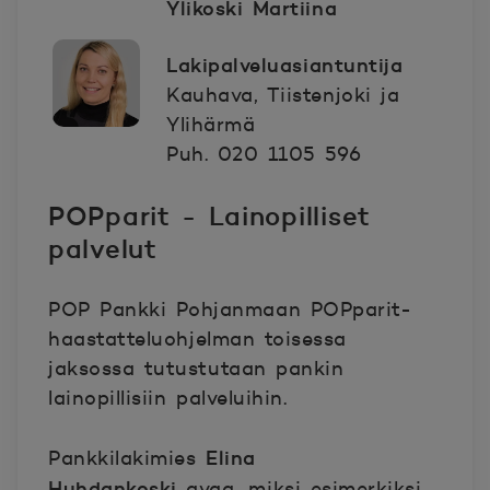
Ylikoski Martiina
Lakipalveluasiantuntija
Kauhava, Tiistenjoki ja
Ylihärmä
Puh. 020 1105 596
POPparit - Lainopilliset
palvelut
POP Pankki Pohjanmaan
POPparit-
haastatteluohjelman toisessa
jaksossa tutustutaan pankin
lainopillisiin palveluihin.
Elina
Pankkilakimies
Huhdankoski
avaa, miksi esimerkiksi