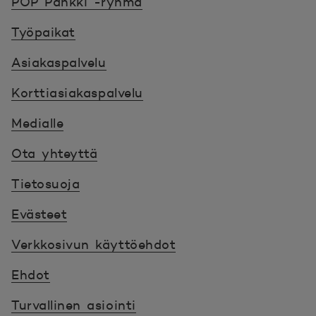
POP Pankki -ryhmä
Työpaikat
Asiakaspalvelu
Korttiasiakaspalvelu
Medialle
Ota yhteyttä
Tietosuoja
Evästeet
Verkkosivun käyttöehdot
Ehdot
Turvallinen asiointi