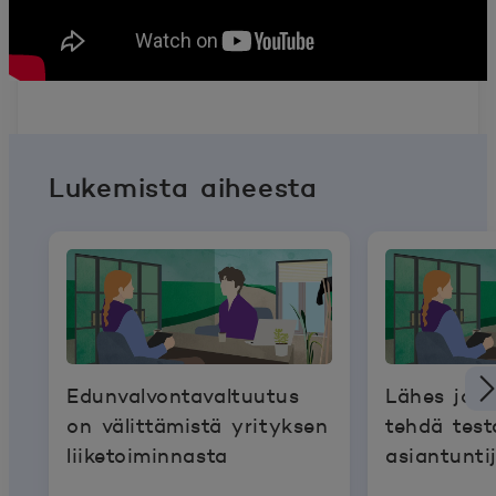
Lukemista aiheesta
Edunvalvontavaltuutus
Lähes joka
on välittämistä yrityksen
tehdä test
liiketoiminnasta
asiantunti