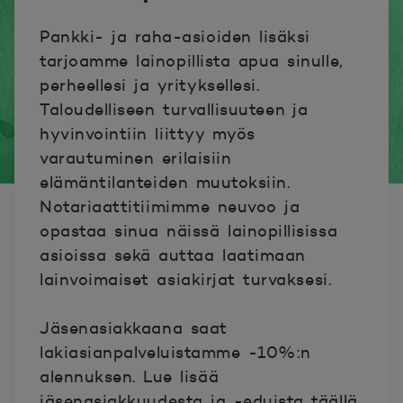
Pankki- ja raha-asioiden lisäksi
tarjoamme lainopillista apua sinulle,
perheellesi ja yrityksellesi.
Taloudelliseen turvallisuuteen ja
hyvinvointiin liittyy myös
varautuminen erilaisiin
elämäntilanteiden muutoksiin.
Notariaattitiimimme neuvoo ja
opastaa sinua näissä lainopillisissa
asioissa sekä auttaa laatimaan
lainvoimaiset asiakirjat turvaksesi.
Jäsenasiakkaana saat
lakiasianpalveluistamme -10%:n
alennuksen. Lue lisää
jäsenasiakkuudesta ja -eduista
täällä
.