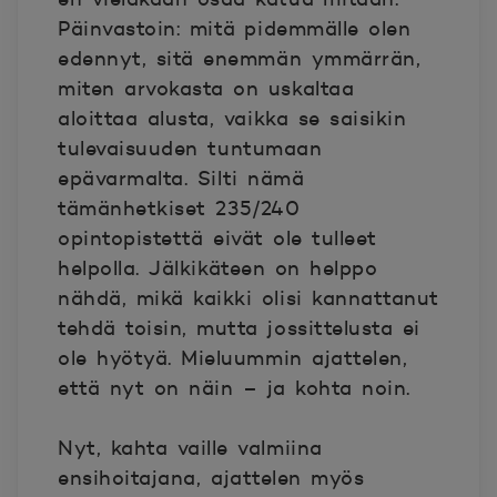
Päinvastoin: mitä pidemmälle olen
edennyt, sitä enemmän ymmärrän,
miten arvokasta on uskaltaa
aloittaa alusta, vaikka se saisikin
tulevaisuuden tuntumaan
epävarmalta. Silti nämä
tämänhetkiset 235/240
opintopistettä eivät ole tulleet
helpolla. Jälkikäteen on helppo
nähdä, mikä kaikki olisi kannattanut
tehdä toisin, mutta jossittelusta ei
ole hyötyä. Mieluummin ajattelen,
että nyt on näin – ja kohta noin.
Nyt, kahta vaille valmiina
ensihoitajana, ajattelen myös