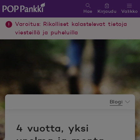
Hae
Kirjaudu
Valikko
POP Pankki, etusivulle
Varoitus: Rikolliset kalastelevat tietoja
viesteillä ja puheluilla
Uutishuoneen valikko
Blogi
4 vuotta, yksi