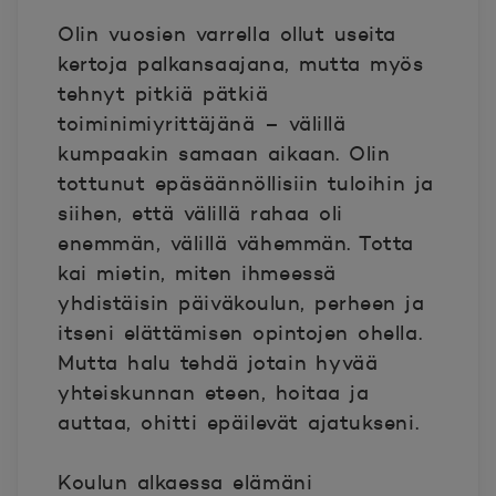
Olin vuosien varrella ollut useita
kertoja palkansaajana, mutta myös
tehnyt pitkiä pätkiä
toiminimiyrittäjänä – välillä
kumpaakin samaan aikaan. Olin
tottunut epäsäännöllisiin tuloihin ja
siihen, että välillä rahaa oli
enemmän, välillä vähemmän. Totta
kai mietin, miten ihmeessä
yhdistäisin päiväkoulun, perheen ja
itseni elättämisen opintojen ohella.
Mutta halu tehdä jotain hyvää
yhteiskunnan eteen, hoitaa ja
auttaa, ohitti epäilevät ajatukseni.
Koulun alkaessa elämäni