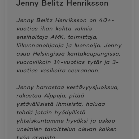
Jenny Belitz Henriksson
Jenny Belitz Henriksson on 40+-
vuotias ihan kohta valmis
ensihoitaja AMK, toimittaja,
liikunnanohjaaja ja luennoija. Jenny
asuu Helsingissä kantakaupungissa,
vuoroviikoin 14-vuotias tytär ja 3-
vuotias vesikoira seuranaan.
Jenny harrastaa kestävyysjuoksua,
rakastaa Alppeja, pitää
ystävällisistä ihmisistä, haluaa
tehdä jotain hyödyllistä
yhteiskuntamme hyväksi ja uskoo
unelmien tavoittelun olevan kaiken
työn arvoista.