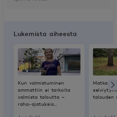
Lukemista aiheesta
Kun valmistuminen
Matka
ammattiin ei tarkoita
selviytym
valmista taloutta –
talouden 
raha-ajatuksia
pätkätyöläisen arjesta