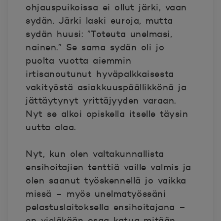
ohjauspuikoissa ei ollut järki, vaan
sydän. Järki laski euroja, mutta
sydän huusi: ”Toteuta unelmasi,
nainen.” Se sama sydän oli jo
puolta vuotta aiemmin
irtisanoutunut hyväpalkkaisesta
vakityöstä asiakkuuspäällikkönä ja
jättäytynyt yrittäjyyden varaan.
Nyt se alkoi opiskella itselle täysin
uutta alaa.
Nyt, kun olen valtakunnallista
ensihoitajien tenttiä vaille valmis ja
olen saanut työskennellä jo vaikka
missä – myös unelmatyössäni
pelastuslaitoksella ensihoitajana –
en vieläkään osaa katua mitään.