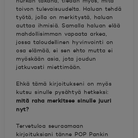
nurkan takana, tiedän myös, mitä
toivon tulevaisuudelta. Haluan tehdä
työtä, jolla on merkitystä, haluan
auttaa ihmisiä. Samalla haluan elää
mahdollisimman vapaata arkea,
jossa taloudellinen hyvinvointi on
osa elämää, ei sen ehto mutta ei
myöskään asia, jota joudun
jatkuvasti miettimään.
Ehkä tämä kirjoitukseni on myös
kutsu sinulle pysähtyä hetkeksi:
mitä raha merkitsee sinulle juuri
nyt?
Tervetuloa seuraamaan
kirjoituksiani tänne POP Pankin