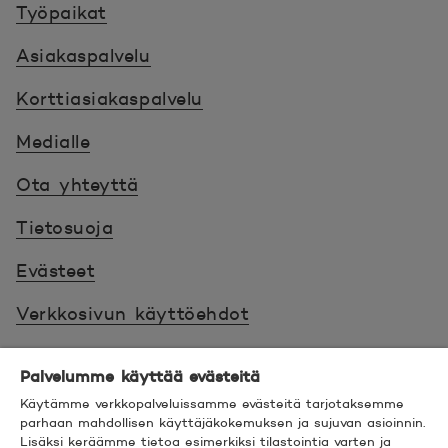
Työpaikat
Asiakaspalvelu
Korttiasiakaspalvelu
Medialle
Ota yhteyttä
Tietosuoja
Evästeet
Verkkosivun käyttöehdot
Ehdot
Palvelumme käyttää evästeitä
Turvallinen asiointi
Käytämme verkkopalveluissamme evästeitä tarjotaksemme
parhaan mahdollisen käyttäjäkokemuksen ja sujuvan asioinnin.
Saavutettavuus
Lisäksi keräämme tietoa esimerkiksi tilastointia varten ja