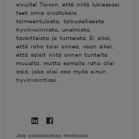
sivuille! Toivon, että niitä lukiessasi
teet omia oivalluksia
toimeentulosta, taloudellisesta
hyvinvoinnista, unelmista,
tavoitteista ja tunteista. Ei siksi,
että raha toisi onnea, vaan siksi,
että saisit niitä onnen tunteita
muualta, mutta samalla raha olisi
asia, joka olisi osa myös sinun
hyvinvointiasi.
Twitter
Avautuu uuteen ikkunaan.
Linkedin
Avautuu uuteen ikkunaan.
Facebook
Avautuu uuteen ikkunaan.
Jaa sosiaalisessa mediassa