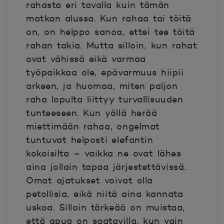
rahasta eri tavalla kuin tämän
matkan alussa. Kun rahaa tai töitä
on, on helppo sanoa, ettei tee töitä
rahan takia. Mutta silloin, kun rahat
ovat vähissä eikä varmaa
työpaikkaa ole, epävarmuus hiipii
arkeen, ja huomaa, miten paljon
raha lopulta liittyy turvallisuuden
tunteeseen. Kun yöllä herää
miettimään rahaa, ongelmat
tuntuvat helposti elefantin
kokoisilta – vaikka ne ovat lähes
aina jollain tapaa järjestettävissä.
Omat ajatukset voivat olla
petollisia, eikä niitä aina kannata
uskoa. Silloin tärkeää on muistaa,
että apua on saatavilla, kun vain