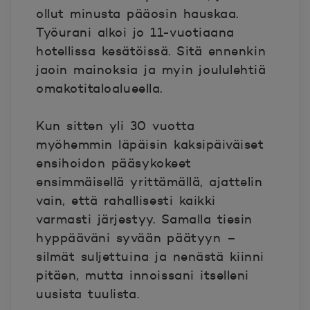
ollut minusta pääosin hauskaa.
Työurani alkoi jo 11-vuotiaana
hotellissa kesätöissä. Sitä ennenkin
jaoin mainoksia ja myin joululehtiä
omakotitaloalueella.
Kun sitten yli 30 vuotta
myöhemmin läpäisin kaksipäiväiset
ensihoidon pääsykokeet
ensimmäisellä yrittämällä, ajattelin
vain, että rahallisesti kaikki
varmasti järjestyy. Samalla tiesin
hyppääväni syvään päätyyn –
silmät suljettuina ja nenästä kiinni
pitäen, mutta innoissani itselleni
uusista tuulista.