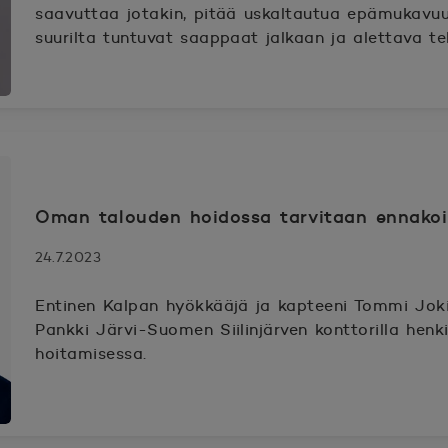
saavuttaa jotakin, pitää uskaltautua epämukavuus
suurilta tuntuvat saappaat jalkaan ja alettava teh
Oman talouden hoidossa tarvitaan ennakoi
24.7.2023
Entinen Kalpan hyökkääjä ja kapteeni Tommi Jo
Pankki Järvi-Suomen Siilinjärven konttorilla hen
hoitamisessa.