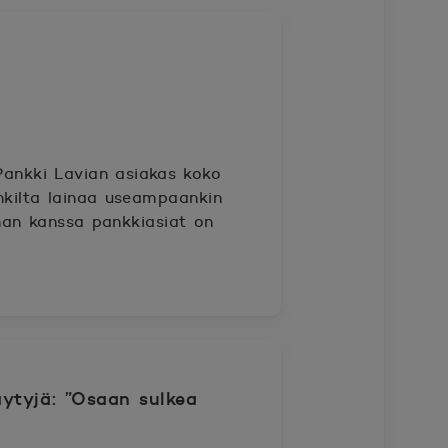
Pankki Lavian asiakas koko
nkilta lainaa useampaankin
nan kanssa pankkiasiat on
ytyjä: ”Osaan sulkea