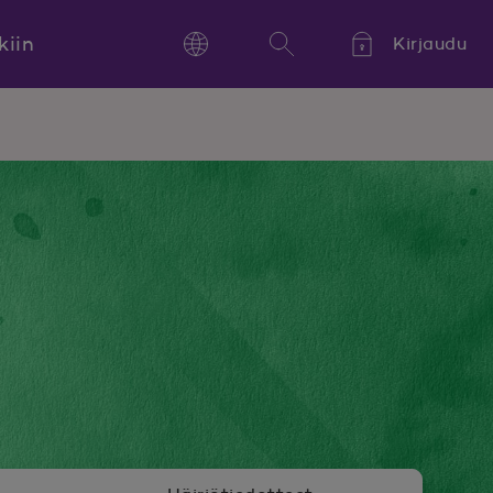
kiin
Kirjaudu
Language
Hae
Kieli,
Språk,
Language