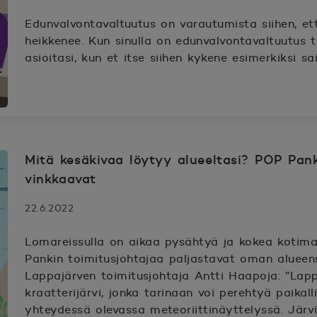
Edunvalvontavaltuutus on varautumista siihen, e
heikkenee. Kun sinulla on edunvalvontavaltuutus t
asioitasi, kun et itse siihen kykene esimerkiksi sa
Mitä kesäkivaa löytyy alueeltasi? POP Pank
vinkkaavat
22.6.2022
Lomareissulla on aikaa pysähtyä ja kokea kotima
Pankin toimitusjohtajaa paljastavat oman alueen
Lappajärven toimitusjohtaja Antti Haapoja: ”Lap
kraatterijärvi, jonka tarinaan voi perehtyä paikalli
yhteydessä olevassa meteoriittinäyttelyssä. Järv