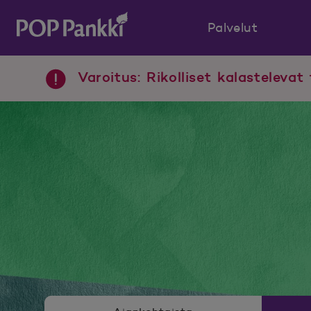
Palvelut
POP Pankki, etusivulle
Varoitus: Rikolliset kalastelevat 
Uutishuoneen valikko