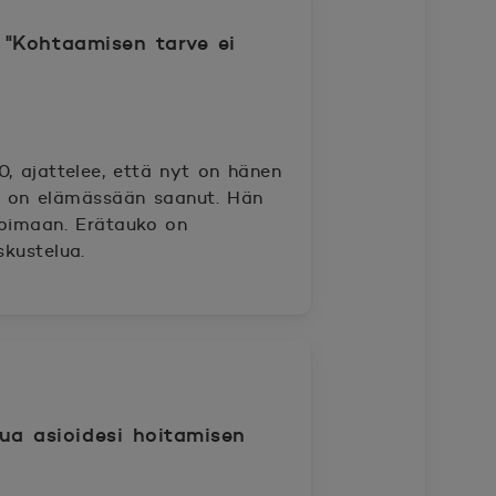
 "Kohtaamisen tarve ei
0, ajattelee, että nyt on hänen
se on elämässään saanut. Hän
oimaan. Erätauko on
kustelua.
ua asioidesi hoitamisen