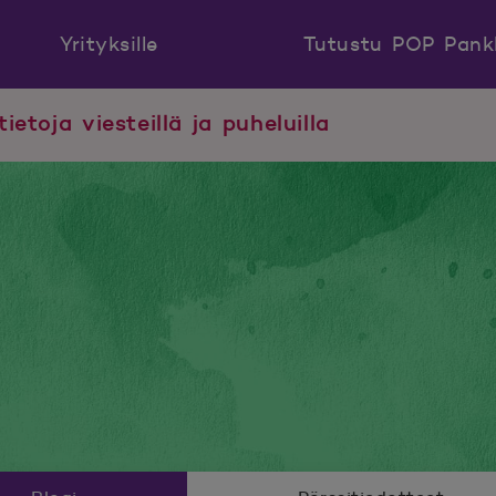
Yrityksille
Tutustu POP Pank
tietoja viesteillä ja puheluilla