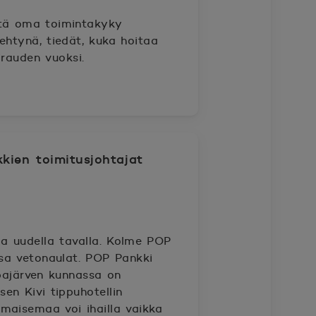
ttä oma toimintakyky
ehtynä, tiedät, kuka hoitaa
irauden vuoksi.
kien toimitusjohtajat
a uudella tavalla. Kolme POP
sa vetonaulat. POP Pankki
pajärven kunnassa on
sen Kivi tippuhotellin
imaisemaa voi ihailla vaikka