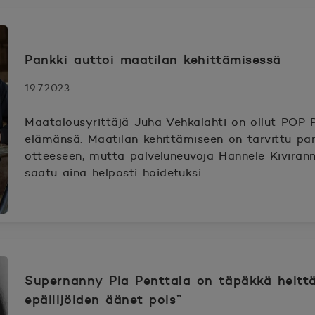
Pankki auttoi maatilan kehittämisessä
19.7.2023
Maatalousyrittäjä Juha Vehkalahti on ollut POP 
elämänsä. Maatilan kehittämiseen on tarvittu pa
otteeseen, mutta palveluneuvoja Hannele Kiviran
saatu aina helposti hoidetuksi.
Supernanny Pia Penttala on täpäkkä heittä
epäilijöiden äänet pois”