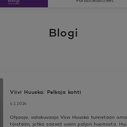
Blogi
Pörssitiedotteet
Blogi
it
Viivi Huuska: Pelkoja kohti
4.1.2024
Ohjaaja, valokuvaaja Viivi Huuska tunnetaan oma
töistään, jotka saavat usein paljon huomiota. Huu