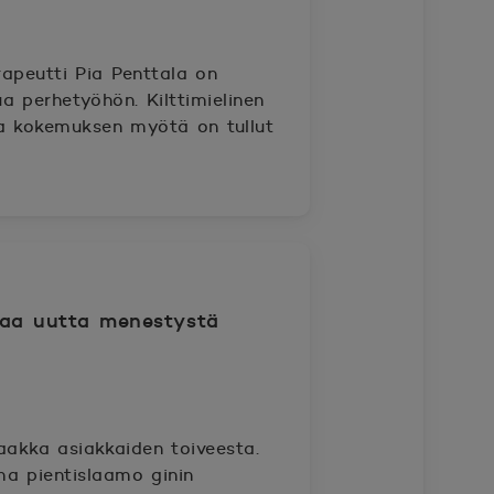
apeutti Pia Penttala on
a perhetyöhön. Kilttimielinen
ja kokemuksen myötä on tullut
entaa uutta menestystä
 saakka asiakkaiden toiveesta.
a pientislaamo ginin