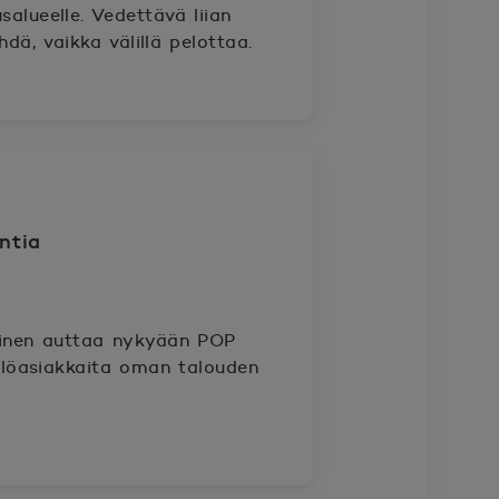
alueelle. Vedettävä liian
dä, vaikka välillä pelottaa.
ntia
kinen auttaa nykyään POP
kilöasiakkaita oman talouden